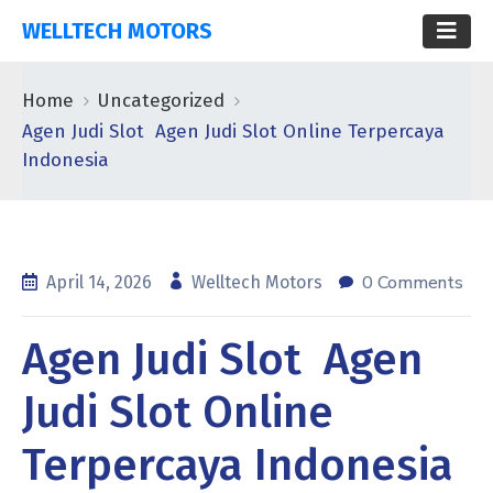
WELLTECH MOTORS
Home
Uncategorized
Agen Judi Slot ️ Agen Judi Slot Online Terpercaya
Indonesia
0 Comments
April 14, 2026
Welltech Motors
Agen Judi Slot ️ Agen
Judi Slot Online
Terpercaya Indonesia