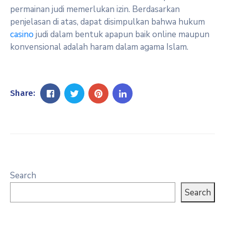
permainan judi memerlukan izin. Berdasarkan
penjelasan di atas, dapat disimpulkan bahwa hukum
casino
judi dalam bentuk apapun baik online maupun
konvensional adalah haram dalam agama Islam.
Share:
Search
Search