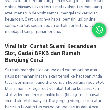
Walau kalah berkali-kali, pemain yang kecanduan judi
online biasanya akan terus melakukan taruhan uang
atau menaruh deposit sampai mengalami kerugian
keuangan. Saat uangnya habis, pemain judi online
seringkali tak segan-segan untuk berhutang atau
mendapatkan pinjaman online.
Viral Istri Curhat Suami Kecanduan
Slot, Gadai BPKB dan Rumah
Berujung Cerai
Setelah mengisi slot online dari casino online atau
situs permainan instan, akan tersaji ke hadapan Anda
layar permainan yang diisi dengan beberapa reel. Slot
klasik memiliki tiga reel vertikal tetapi kebanyakan
slot video modern memiliki lima (lihat jenis di bawah
ini untuk lebih banyak). Kunjungi gedung casino atau
bermain lewat situs casino online hari ini dan Anda