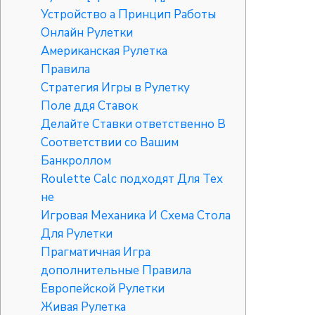
Устройство а Принцип Работы
Онлайн Рулетки
Американская Рулетка
Правила
Стратегия Игры в Рулетку
Поле ддя Ставок
Делайте Ставки ответственно В
Соответствии со Вашим
Банкроллом
Roulette Calc подходят Для Тех
не
Игровая Механика И Схема Стола
Для Рулетки
Прагматичная Игра
дополнительные Правила
Европейской Рулетки
Живая Рулетка