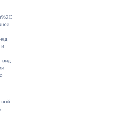
ов%2C
анее
над
 и
т вид
ом
но
твой
ь