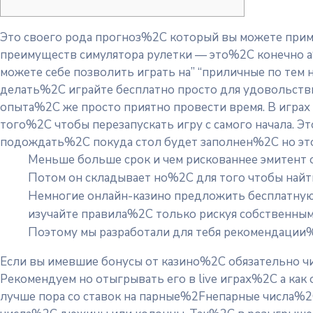
Это своего рода прогноз%2C который вы можете приме
преимуществ симулятора рулетки — это%2C конечно 
можете себе позволить играть на” “приличные по тем
делать%2C играйте бесплатно просто для удовольстви
опыта%2C же просто приятно провести время. В играх
того%2C чтобы перезапускать игру с самого начала.
подождать%2C покуда стол будет заполнен%2C но это
Меньше больше срок и чем рискованнее эмитент
Потом он складывает но%2C для того чтобы найти
Немногие онлайн-казино предложить бесплатную
изучайте правила%2C только рискуя собственным
Поэтому мы разработали для тебя рекомендации%
Если вы имевшие бонусы от казино%2C обязательно чи
Рекомендуем но отыгрывать его в live играх%2C а как
лучше пора со ставок на парные%2Fнепарные числа