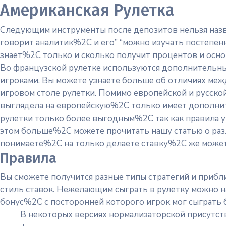
Американская Рулетка
Следующим инструменты после депозитов нельзя назв
говорит аналитик%2C и его” “можно изучать постепен
знает%2C только и сколько получит процентов и осно
Во французской рулетке используются дополнительн
игроками. Вы можете узнаете больше об отличиях межд
игровом столе рулетки. Помимо европейской и русско
выглядела на европейскую%2C только имеет дополнит
рулетки только более выгодным%2C так как правила у
этом больше%2C можете прочитать нашу статью о раз
понимаете%2C на только делаете ставку%2C же может
Правила
Вы сможете получится разные типы стратегий и прибл
стиль ставок. Нежелающим сыграть в рулетку можно н
бонус%2C с посторонней которого игрок мог сыграть 
В некоторых версиях нормализаторской присутст