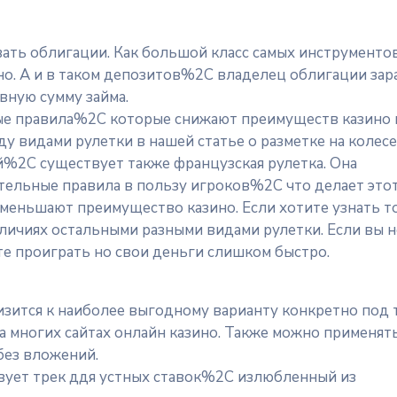
ать облигации. Как большой класс самых инструмент
но. А и в таком депозитов%2C владелец облигации зар
вную сумму займа.
ые правила%2C которые снижают преимуществ казино 
у видами рулетки в нашей статье о разметке на колесе
й%2C существует также французская рулетка. Она
ельные правила в пользу игроков%2C что делает это
меньшают преимущество казино. Если хотите узнать т
личиях остальными разными видами рулетки. Если вы 
е проиграть но свои деньги слишком быстро.
изится к наиболее выгодному варианту конкретно под 
а многих сайтах онлайн казино. Также можно применят
без вложений.
вует трек ддя устных ставок%2C излюбленный из