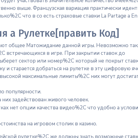
будет участвовать значительное количество ячеек%2
твенно выше. Французская вариация практически идент
ко%2C что в со есть страховые ставки La Partage а En
я а Рулетке[править Код]
ают общее Матожидание данной игры. Невозможно та
C встречающихся в игре. При закрытии ставок до
выберет сектор или номер%2C который не покрыт ставк
у и старается добраться на рулетке в эту цифровую яч
е высокой максимальные лимиты%2C них могут достига
по популярности.
 них задействован живого человек.
ах нет опции качества видео%2C что удобно а услови
тоинства на игровом столик в казино.
пейской рулетке%2C же должны знать возможные ставк