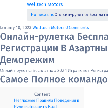
Welltech Motors
Home
casino
Онлайн-рулетка Бесплатн
0 Comments
January 10, 2023
Welltech Motors
Онлайн-рулетка Беспла
Регистрации В Азартны
Деморежим
Онлайн-рулетка Бесплатно а 2024 Играть нет Регист
Самое Полное командо
Content
Негласные Правила Поведения в
Рулетке[править Код]