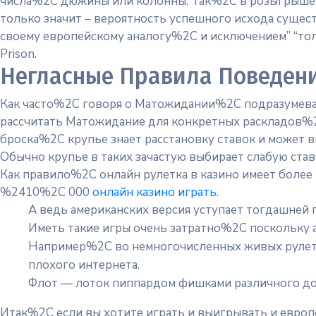
числа%2C дюжины или колонны. Так%2C в розыгрыше 
только значит – вероятность успешного исхода сущес
своему европейскому аналогу%2C и исключением” “толь
Prison.
Негласные Правила Поведени
Как часто%2C говоря о Матожидании%2C подразумев
рассчитать Матожидание для конкретных раскладов%2
броска%2C крупье знает расстановку ставок и может 
Обычно крупье в таких зачастую выбирает слабую ставк
Как правило%2C онлайн рулетка в казино имеет боле
%2410%2C 000
онлайн казино играть
.
А ведь американских версия уступает тогдашней 
Иметь такие игры очень затратно%2C поскольку а
Например%2C во немногочисленных живых рулетк
плохого интернета.
Флот — лоток пиппардом фишками различного дос
Итак%2C если вы хотите играть и выигрывать и евро