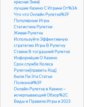
красная Змея)
лучшие Казино С Играми От%3A
Что что Онлайн Рулетка%3F
Популярные Игры
Статистика Рулетки
Живая Рулетка
Используйте Эффективную
стратегию Игры В Рулетку
Ставки В тогдашней Рулетке
Информа́ция O Казино
Срок службе Колеса
Рулетки[править Код]
были Ли Эта Статья
Полезной%3F
Онлайн Рулетка в Казино –
исчерпывающий Обзор%2C
Виды и Правила Игры и 2023