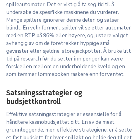
spilleautomater. Det er viktig å ta seg tid til å
undersøke de spesifikke maskinene du vurderer.
Mange spillere ignorerer denne delen og satser
blindt. En velinformert spiller vil se etter automater
med en RTP på 96% eller høyere, og justere valget
avhengig av om de foretrekker hyppige små
gevinster eller sjeldne, store jackpotter. Å bruke litt
tid på research før du setter inn penger kan være
forskjellen mellom en underholdende kveld og en
som tømmer lommeboken raskere enn forventet.
Satsningsstrategier og
budsjettkontroll
Effektive satsningsstrategier er essensielle for å
håndtere kasinobudsjettet ditt. En av de mest
grunnleggende, men effektive strategiene, er å sette
et fast budsjett for hver spilløkt og holde deg til det.