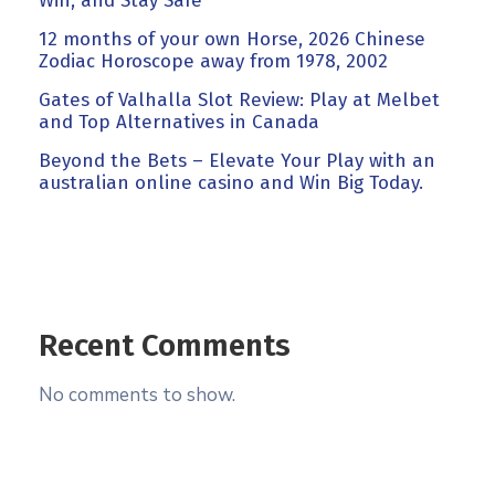
Win, and Stay Safe
12 months of your own Horse, 2026 Chinese
Zodiac Horoscope away from 1978, 2002
Gates of Valhalla Slot Review: Play at Melbet
and Top Alternatives in Canada
Beyond the Bets – Elevate Your Play with an
australian online casino and Win Big Today.
Recent Comments
No comments to show.