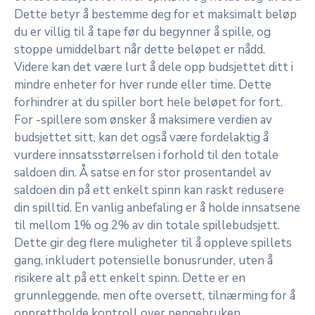
Dette betyr å bestemme deg for et maksimalt beløp
du er villig til å tape før du begynner å spille, og
stoppe umiddelbart når dette beløpet er nådd.
Videre kan det være lurt å dele opp budsjettet ditt i
mindre enheter for hver runde eller time. Dette
forhindrer at du spiller bort hele beløpet for fort.
For -spillere som ønsker å maksimere verdien av
budsjettet sitt, kan det også være fordelaktig å
vurdere innsatsstørrelsen i forhold til den totale
saldoen din. Å satse en for stor prosentandel av
saldoen din på ett enkelt spinn kan raskt redusere
din spilltid. En vanlig anbefaling er å holde innsatsene
til mellom 1% og 2% av din totale spillebudsjett.
Dette gir deg flere muligheter til å oppleve spillets
gang, inkludert potensielle bonusrunder, uten å
risikere alt på ett enkelt spinn. Dette er en
grunnleggende, men ofte oversett, tilnærming for å
opprettholde kontroll over pengebruken.