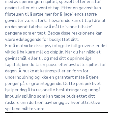
med av spenningen i spillet, spesielt etter en stor
gevinst eller et uventet tap. Etter en gevinst kan
fristelsen til å satse mer for å “jage” enda større
gevinster være sterk. Tilsvarende kan et tap føre til
en desperat følelse av å måtte “vinne tilbake”
pengene som er tapt. Begge disse reaksjonene kan
være ødeleggende for budsjettet ditt.
For å motvirke disse psykologiske fallgruvene, er det
viktig å ha klare mål og disiplin. Når du har nådd et
gevinstmål, eller til og med ditt opprinnelige
tapstak, bør du ta en pause eller avslutte spillet for
dagen. Å huske at kasinospill er en form for
underholdning og ikke en garantert måte å tjene
penger på, er grunnleggende. Dette perspektivet
hjelper deg å ta rasjonelle beslutninger og unngå
impulsiv spilling som kan tappe budsjettet ditt
raskere enn du tror, uavhengig av hvor attraktive -
spillene måtte være.