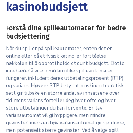
kasinobudsjett
Forstå dine spilleautomater for bedre
budsjettering
Når du spiller på spilleautomater, enten det er
online eller på et fysisk kasino, er forståelse
nøkkelen til å opprettholde et sunt budsjett. Dette
innebærer å vite hvordan ulike spilleautomater
fungerer, inkludert deres utbetalingsprosent (RTP)
og varians. Høyere RTP betyr at maskinen teoretisk
sett gir tilbake en større andel av innsatsene over
tid, mens varians forteller deg hvor ofte og hvor
store utbetalinger du kan forvente. En lav
variansautomat vil gi hyppigere, men mindre
gevinster, mens en høy variansautomat gir sjeldnere,
men potensielt større gevinster. Ved å velge spill