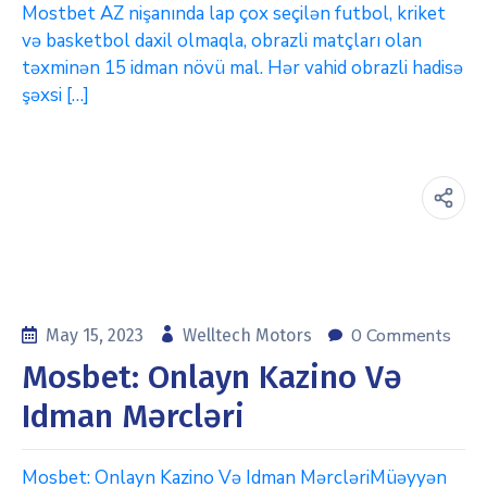
Mostbet AZ nişanında lap çox seçilən futbol, kriket
və basketbol daxil olmaqla, obrazli matçları olan
təxminən 15 idman növü mal. Hər vahid obrazli hadisə
şəxsi […]
Continue Reading
0 Comments
May 15, 2023
Welltech Motors
Mosbet: Onlayn Kazino Və
Idman Mərcləri
Mosbet: Onlayn Kazino Və Idman MərcləriMüəyyən