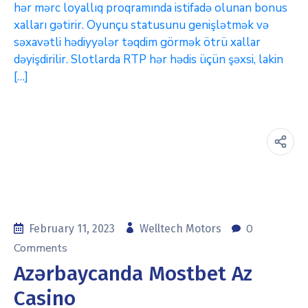
hər mərc loyallıq proqramında istifadə olunan bonus
xalları gətirir. Oyunçu statusunu genişlətmək və
səxavətli hədiyyələr təqdim görmək ötrü xallar
dəyişdirilir. Slotlarda RTP hər hədis üçün şəxsi, lakin
[…]
Continue Reading
0
February 11, 2023
Welltech Motors
Comments
Azərbaycanda Mostbet Az
Casino