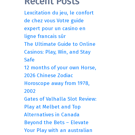
Recent Posts
Lexcitation du jeu, le confort
de chez vous Votre guide
expert pour un casino en
ligne francais sûr
The Ultimate Guide to Online
Casinos: Play, Win, and Stay
Safe
12 months of your own Horse,
2026 Chinese Zodiac
Horoscope away from 1978,
2002
Gates of Valhalla Slot Review:
Play at Melbet and Top
Alternatives in Canada
Beyond the Bets – Elevate
Your Play with an australian