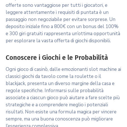
offerte sono vantaggiose per tutti i giocatori, e
leggere attentamente i requisiti di puntata è un
passaggio non negoziabile per evitare sorprese. Un
deposito iniziale fino a 800€ con un bonus del 100%
e 300 giri gratuiti rappresenta un’ottima opportunità
per esplorare la vasta offerta di giochi disponibili.
Conoscere i Giochi e le Probabilità
Ogni gioco di casinò, dalle emozionanti slot machine ai
classici giochi da tavolo come la roulette o il
blackjack, presenta un diverso margine della casa e
regole specifiche. Informarsi sulle probabilità
associate a ciascun gioco può aiutare a fare scelte più
strategiche e a comprendere meglio i potenziali
risultati. Non esiste una formula magica per vincere
sempre, ma una buona conoscenza può migliorare
l’esperienza complessiva.