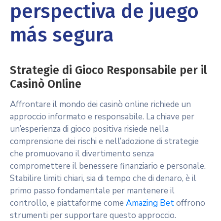
perspectiva de juego
más segura
Strategie di Gioco Responsabile per il
Casinò Online
Affrontare il mondo dei casinò online richiede un
approccio informato e responsabile. La chiave per
un’esperienza di gioco positiva risiede nella
comprensione dei rischi e nell’adozione di strategie
che promuovano il divertimento senza
compromettere il benessere finanziario e personale.
Stabilire limiti chiari, sia di tempo che di denaro, è il
primo passo fondamentale per mantenere il
controllo, e piattaforme come
Amazing Bet
offrono
strumenti per supportare questo approccio.