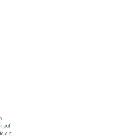
n
k auf
e ein