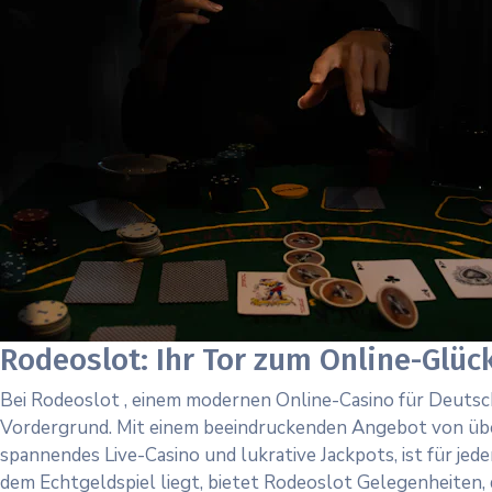
Rodeoslot: Ihr Tor zum Online-Glüc
Bei Rodeoslot , einem modernen Online-Casino für Deutschl
Vordergrund. Mit einem beeindruckenden Angebot von über 
spannendes Live-Casino und lukrative Jackpots, ist für 
dem Echtgeldspiel liegt, bietet Rodeoslot Gelegenheiten, 