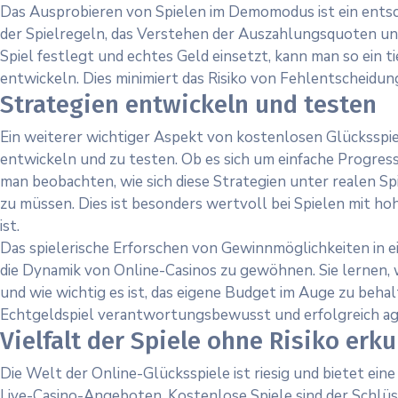
Das Ausprobieren von Spielen im Demomodus ist ein entsche
der Spielregeln, das Verstehen der Auszahlungsquoten und
Spiel festlegt und echtes Geld einsetzt, kann man so ein t
entwickeln. Dies minimiert das Risiko von Fehlentscheidun
Strategien entwickeln und testen
Ein weiterer wichtiger Aspekt von kostenlosen Glücksspie
entwickeln und zu testen. Ob es sich um einfache Progr
man beobachten, wie sich diese Strategien unter realen S
zu müssen. Dies ist besonders wertvoll bei Spielen mit ho
ist.
Das spielerische Erforschen von Gewinnmöglichkeiten in ei
die Dynamik von Online-Casinos zu gewöhnen. Sie lernen,
und wie wichtig es ist, das eigene Budget im Auge zu behal
Echtgeldspiel verantwortungsbewusst und erfolgreich ag
Vielfalt der Spiele ohne Risiko erk
Die Welt der Online-Glücksspiele ist riesig und bietet ei
Live-Casino-Angeboten. Kostenlose Spiele sind der Schlüss