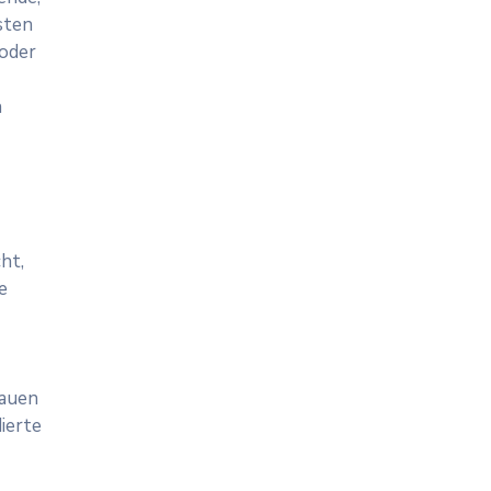
sten
 oder
n
ht,
e
bauen
ierte