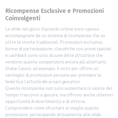
Ricompense Esclusive e Promozioni
Coinvolgenti
Le sfide nel gioco d’azzardo online sono spesso
accompagnate da un sistema di ricompense che va
oltre le vincite tradizionali. Promozioni esclusive,
bonus di partecipazione, classifiche con premi speciali
e cashback sono solo alcune delle attrattive che
rendono queste competizioni ancora più allettanti.
Stake Casino, ad esempio, è noto per offrire un
ventaglio di promozioni pensate per premiare la
fedeltà e l’attività dei propri giocatori.
Queste ricompense non solo aumentano il valore del
tempo trascorso a giocare, ma offrono anche ulteriori
opportunità di divertimento e di vittoria.
Comprendere come sfruttare al meglio queste
promozioni, partecipando attivamente alle sfide