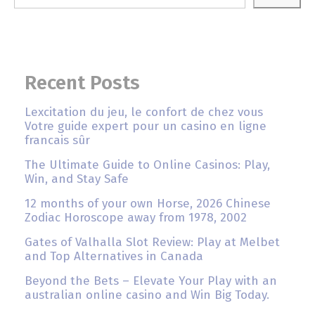
Recent Posts
Lexcitation du jeu, le confort de chez vous
Votre guide expert pour un casino en ligne
francais sûr
The Ultimate Guide to Online Casinos: Play,
Win, and Stay Safe
12 months of your own Horse, 2026 Chinese
Zodiac Horoscope away from 1978, 2002
Gates of Valhalla Slot Review: Play at Melbet
and Top Alternatives in Canada
Beyond the Bets – Elevate Your Play with an
australian online casino and Win Big Today.