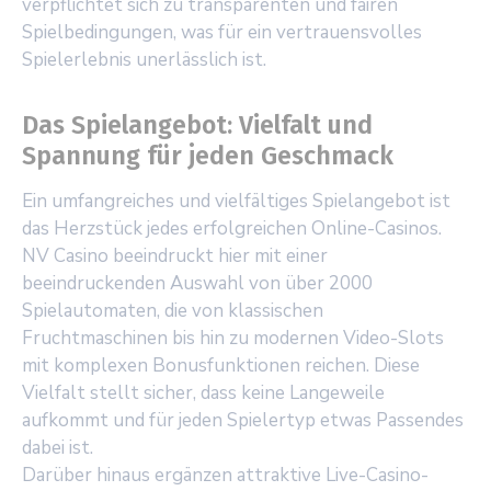
verpflichtet sich zu transparenten und fairen
Spielbedingungen, was für ein vertrauensvolles
Spielerlebnis unerlässlich ist.
Das Spielangebot: Vielfalt und
Spannung für jeden Geschmack
Ein umfangreiches und vielfältiges Spielangebot ist
das Herzstück jedes erfolgreichen Online-Casinos.
NV Casino beeindruckt hier mit einer
beeindruckenden Auswahl von über 2000
Spielautomaten, die von klassischen
Fruchtmaschinen bis hin zu modernen Video-Slots
mit komplexen Bonusfunktionen reichen. Diese
Vielfalt stellt sicher, dass keine Langeweile
aufkommt und für jeden Spielertyp etwas Passendes
dabei ist.
Darüber hinaus ergänzen attraktive Live-Casino-