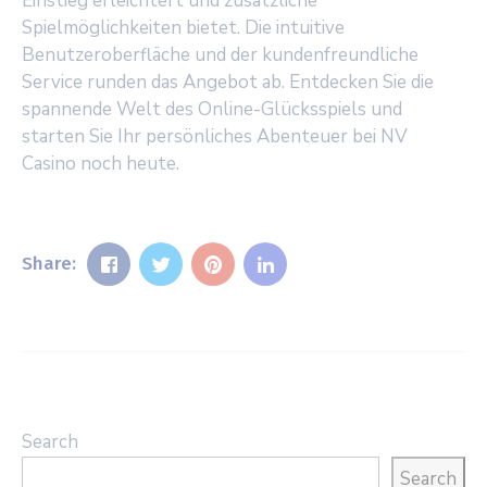
Einstieg erleichtert und zusätzliche
Spielmöglichkeiten bietet. Die intuitive
Benutzeroberfläche und der kundenfreundliche
Service runden das Angebot ab. Entdecken Sie die
spannende Welt des Online-Glücksspiels und
starten Sie Ihr persönliches Abenteuer bei NV
Casino noch heute.
Share:
Search
Search