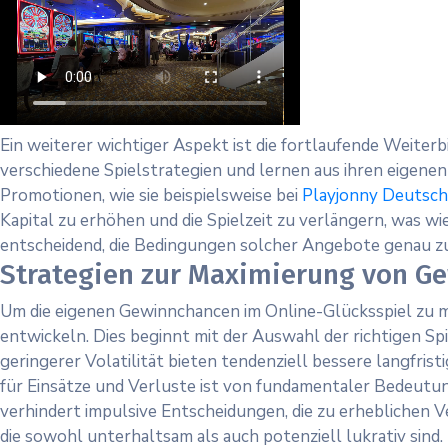
Ein weiterer wichtiger Aspekt ist die fortlaufende Weiterb
verschiedene Spielstrategien und lernen aus ihren eige
Promotionen, wie sie beispielsweise bei
Playjonny Deutsch
Kapital zu erhöhen und die Spielzeit zu verlängern, was wi
entscheidend, die Bedingungen solcher Angebote genau 
Strategien zur Maximierung von G
Um die eigenen Gewinnchancen im Online-Glücksspiel zu max
entwickeln. Dies beginnt mit der Auswahl der richtigen S
geringerer Volatilität bieten tendenziell bessere langfrist
für Einsätze und Verluste ist von fundamentaler Bedeutun
verhindert impulsive Entscheidungen, die zu erheblichen Ve
die sowohl unterhaltsam als auch potenziell lukrativ sind.