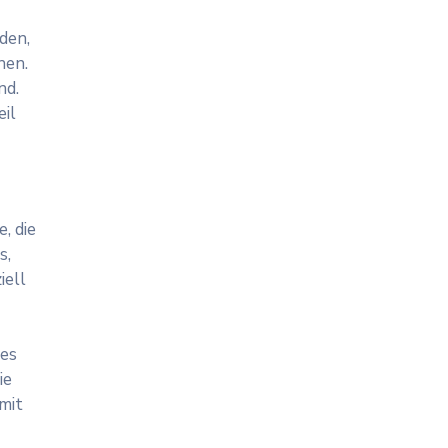
den,
hen.
nd.
il
, die
s,
iell
nes
ie
mit