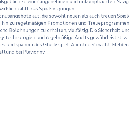
maßgeblich zu einer angenehmen und unkomplizierten Navig
wirklich zählt: das Spielvergnügen.
Bonusangebote aus, die sowohl neuen als auch treuen Spiel
hin zu regelmäßigen Promotionen und Treueprogrammen
iche Belohnungen zu erhalten, vielfältig. Die Sicherheit un
ngstechnologien und regelmäßige Audits gewährleistet, w
eres und spannendes Glücksspiel-Abenteuer macht. Melden
altung bei Playjonny.