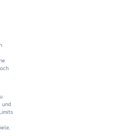
n
ene
doch
zu
) und
Limits
iele,