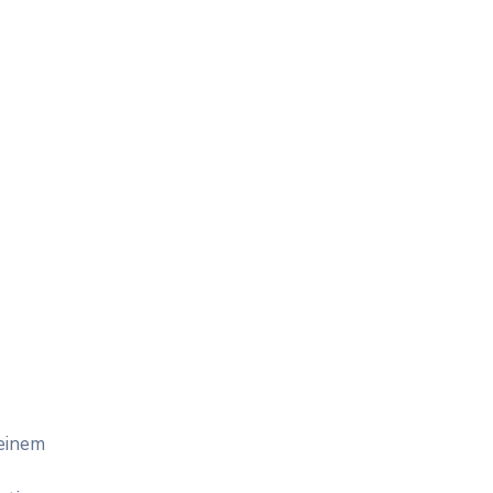
 einem