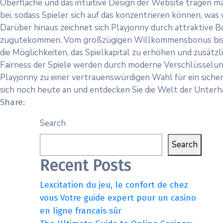
Oberfläche und das intuitive Design der Website tragen 
bei, sodass Spieler sich auf das konzentrieren können, was 
Darüber hinaus zeichnet sich Playjonny durch attraktive 
zugutekommen. Vom großzügigen Willkommensbonus bis 
die Möglichkeiten, das Spielkapital zu erhöhen und zusätzl
Fairness der Spiele werden durch moderne Verschlüsselu
Playjonny zu einer vertrauenswürdigen Wahl für ein sich
sich noch heute an und entdecken Sie die Welt der Unterh
Share:
Search
Search
Recent Posts
Lexcitation du jeu, le confort de chez
vous Votre guide expert pour un casino
en ligne francais sûr