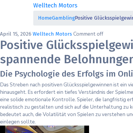
Welltech Motors
Home
Gambling
Positive Glücksspielge
Comment off
April 15, 2026
Welltech Motors
Positive Glücksspielgew
spannende Belohnungen 
Die Psychologie des Erfolgs im Onl
Das Streben nach positiven Glücksspielgewinnen ist ein v
hinausgeht. Es erfordert ein tiefes Verständnis der Spie
eine solide emotionale Kontrolle. Spieler, die langfristig 
realistisch zu gestalten und sich auf die Unterhaltung zu k
bedeutet auch, die Volatilität von Spielen zu verstehen
einlegen sollte.