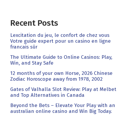
Recent Posts
Lexcitation du jeu, le confort de chez vous
Votre guide expert pour un casino en ligne
francais sûr
The Ultimate Guide to Online Casinos: Play,
Win, and Stay Safe
12 months of your own Horse, 2026 Chinese
Zodiac Horoscope away from 1978, 2002
Gates of Valhalla Slot Review: Play at Melbet
and Top Alternatives in Canada
Beyond the Bets – Elevate Your Play with an
australian online casino and Win Big Today.