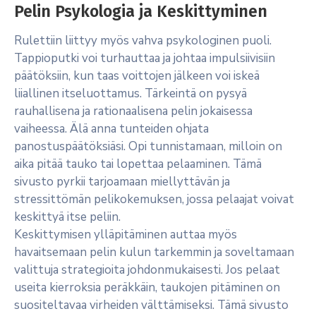
Pelin Psykologia ja Keskittyminen
Rulettiin liittyy myös vahva psykologinen puoli.
Tappioputki voi turhauttaa ja johtaa impulsiivisiin
päätöksiin, kun taas voittojen jälkeen voi iskeä
liiallinen itseluottamus. Tärkeintä on pysyä
rauhallisena ja rationaalisena pelin jokaisessa
vaiheessa. Älä anna tunteiden ohjata
panostuspäätöksiäsi. Opi tunnistamaan, milloin on
aika pitää tauko tai lopettaa pelaaminen. Tämä
sivusto pyrkii tarjoamaan miellyttävän ja
stressittömän pelikokemuksen, jossa pelaajat voivat
keskittyä itse peliin.
Keskittymisen ylläpitäminen auttaa myös
havaitsemaan pelin kulun tarkemmin ja soveltamaan
valittuja strategioita johdonmukaisesti. Jos pelaat
useita kierroksia peräkkäin, taukojen pitäminen on
suositeltavaa virheiden välttämiseksi. Tämä sivusto