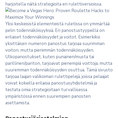
harjoitella näitä strategioita eri rulettiversioissa.
Yksi keskeisistä elementeistä ruletissa on ymmärtää
pelin todennäköisyyksiä. Eri panostustyypeillä on
erilaiset todennäköisyydet ja voitot. Esimerkiksi
yksittäisen numeron panostus tarjoaa suurimman
voiton, mutta pienimmän todennäköisyyden.
Ulkopanostukset, kuten punainen/musta tai
parillinen/pariton, tarjoavat pienempiä voittoja, mutta
suuremman todennäköisyyden osuttua. Tämä sivusto
tarjoaa laajan valikoiman rulettipelejä, joissa pelaajat
voivat kokeilla erilaisia panostusyhdistelmiä ja
testata omia strategioitaan turvallisessa
ympäristössä ennen suurempien panosten
asettamista.