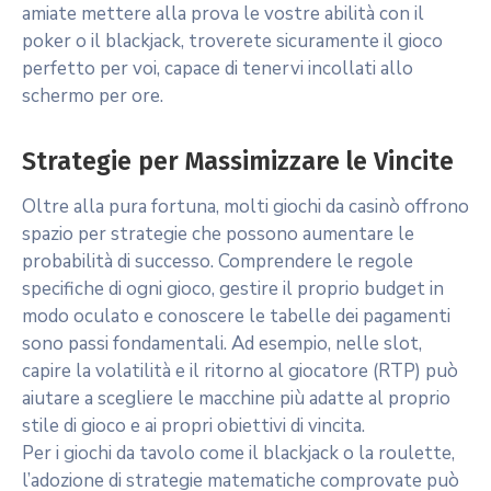
amiate mettere alla prova le vostre abilità con il
poker o il blackjack, troverete sicuramente il gioco
perfetto per voi, capace di tenervi incollati allo
schermo per ore.
Strategie per Massimizzare le Vincite
Oltre alla pura fortuna, molti giochi da casinò offrono
spazio per strategie che possono aumentare le
probabilità di successo. Comprendere le regole
specifiche di ogni gioco, gestire il proprio budget in
modo oculato e conoscere le tabelle dei pagamenti
sono passi fondamentali. Ad esempio, nelle slot,
capire la volatilità e il ritorno al giocatore (RTP) può
aiutare a scegliere le macchine più adatte al proprio
stile di gioco e ai propri obiettivi di vincita.
Per i giochi da tavolo come il blackjack o la roulette,
l’adozione di strategie matematiche comprovate può