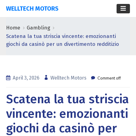
WELLTECH MOTORS
Home
Gambling
Scatena la tua striscia vincente: emozionanti
giochi da casinò per un divertimento redditizio
April 3, 2026
Welltech Motors
Comment off
Scatena la tua striscia
vincente: emozionanti
giochi da casinò per