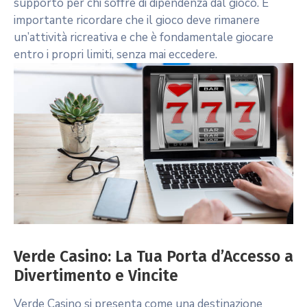
supporto per chi soffre di dipendenza dal gioco. È
importante ricordare che il gioco deve rimanere
un’attività ricreativa e che è fondamentale giocare
entro i propri limiti, senza mai eccedere.
Verde Casino: La Tua Porta d’Accesso a
Divertimento e Vincite
Verde Casino si presenta come una destinazione