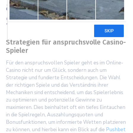
anspruchsvolle
Spieler
Strategien für anspruchsvolle Casino-
Spieler
Für den anspruchsvollen Spieler geht es im Online-
Casino nicht nur um Glück, sondern auch um
Strategie und fundierte Entscheidungen. Die Wahl
der richtigen Spiele und das Verständnis ihrer
Mechaniken sind entscheidend, um das Spielerlebnis
zu optimieren und potenzielle Gewinne zu
maximieren. Dies beinhaltet oft ein tiefes Eintauchen
in die Spielregeln, Auszahlungsquoten und
Bonusfunktionen, um informierte Wetten platzieren
zu können, und hierbei kann ein Blick auf die
Pushbet