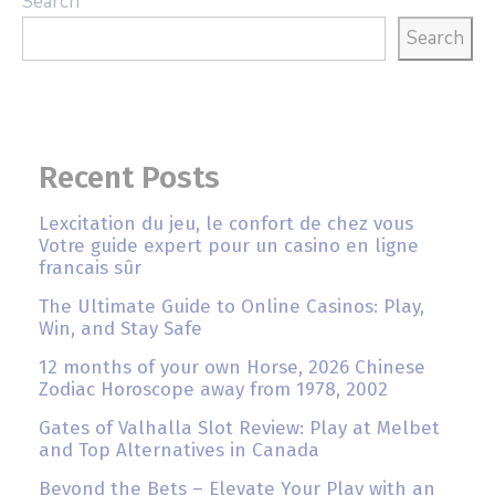
Search
Search
Recent Posts
Lexcitation du jeu, le confort de chez vous
Votre guide expert pour un casino en ligne
francais sûr
The Ultimate Guide to Online Casinos: Play,
Win, and Stay Safe
12 months of your own Horse, 2026 Chinese
Zodiac Horoscope away from 1978, 2002
Gates of Valhalla Slot Review: Play at Melbet
and Top Alternatives in Canada
Beyond the Bets – Elevate Your Play with an