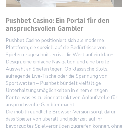
Pushbet Casino: Ein Portal für den
anspruchsvollen Gambler
Pushbet Casino positioniert sich als moderne
Plattform, die speziell auf die Bedürfnisse von
Spielern zugeschnitten ist, die Wert auf ein klares
Design, eine einfache Navigation und eine breite
Auswahl an Spielen legen. Ob klassische Slots,
aufregende Live-Tische oder die Spannung von
Sportwetten – Pushbet bündelt vielfältige
Unterhaltungsmöglichkeiten in einem einzigen
Konto, was es zu einer attraktiven Anlaufstelle für
anspruchsvolle Gambler macht.
Die mobilfreundliche Browser-Version sorgt dafür,
dass Spieler von überall und jederzeit auf ihr
bevorzugtes Spielvergnügen zugreifen können, ohne