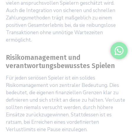
vielen anspruchsvollen Spielern geschätzt wird.
Auch die Integration von sicheren und schnellen
Zahlungsmethoden trägt maßgeblich zu einem
positiven Gesamterlebnis bei, da sie reibungslose
Transaktionen ohne unnötige Wartezeiten
ermöglicht.
Risikomanagement und
verantwortungsbewusstes Spielen
Für jeden seriösen Spieler ist ein solides
Risikomanagement von zentraler Bedeutung. Dies
bedeutet, die eigenen finanziellen Grenzen klar zu
definieren und sich strikt an diese zu halten. Verluste
sollten niemals versucht werden, durch höhere
Einsätze zurückzugewinnen. Stattdessen ist es
ratsam, bei Erreichen eines vordefinierten
Verlustlimits eine Pause einzulegen.