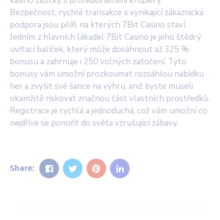
kasino zážitky s profesionálními krupiéry.
Bezpečnost, rychlé transakce a vynikající zákaznická
podpora jsou pilíři, na kterých 7Bit Casino staví.
Jedním z hlavních lákadel 7Bit Casino je jeho štědrý
uvítací balíček, který může dosáhnout až 325 %
bonusu a zahrnuje i 250 volných zatočení. Tyto
bonusy vám umožní prozkoumat rozsáhlou nabídku
her a zvýšit své šance na výhru, aniž byste museli
okamžitě riskovat značnou část vlastních prostředků.
Registrace je rychlá a jednoduchá, což vám umožní co
nejdříve se ponořit do světa vzrušující zábavy.
Share: