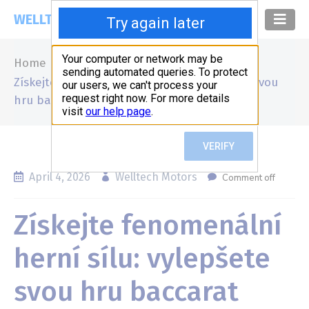
WELLTECH MOTORS
Home
review
Získejte fenomenální herní sílu: vylepšete svou
hru baccarat
April 4, 2026
Welltech Motors
Comment off
Získejte fenomenální
herní sílu: vylepšete
svou hru baccarat