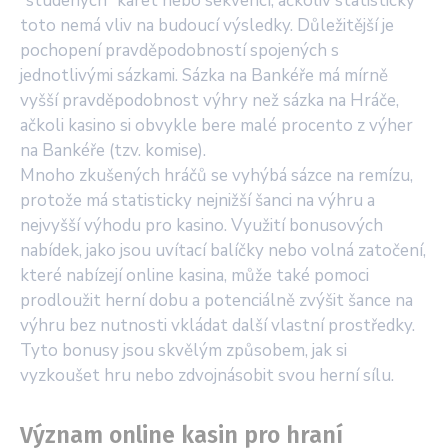
“studených” karet nebo sekvencí, ačkoliv statisticky
toto nemá vliv na budoucí výsledky. Důležitější je
pochopení pravděpodobností spojených s
jednotlivými sázkami. Sázka na Bankéře má mírně
vyšší pravděpodobnost výhry než sázka na Hráče,
ačkoli kasino si obvykle bere malé procento z výher
na Bankéře (tzv. komise).
Mnoho zkušených hráčů se vyhýbá sázce na remízu,
protože má statisticky nejnižší šanci na výhru a
nejvyšší výhodu pro kasino. Využití bonusových
nabídek, jako jsou uvítací balíčky nebo volná zatočení,
které nabízejí online kasina, může také pomoci
prodloužit herní dobu a potenciálně zvýšit šance na
výhru bez nutnosti vkládat další vlastní prostředky.
Tyto bonusy jsou skvělým způsobem, jak si
vyzkoušet hru nebo zdvojnásobit svou herní sílu.
Význam online kasin pro hraní