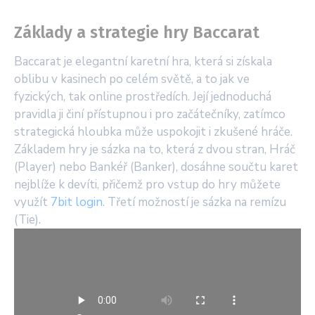
Základy a strategie hry Baccarat
Baccarat je elegantní karetní hra, která si získala
oblibu v kasinech po celém světě, a to jak ve
fyzických, tak online prostředích. Její jednoduchá
pravidla ji činí přístupnou i pro začátečníky, zatímco
strategická hloubka může uspokojit i zkušené hráče.
Základem hry je sázka na to, která z dvou stran, Hráč
(Player) nebo Bankéř (Banker), dosáhne součtu karet
nejblíže k devíti, přičemž pro vstup do hry můžete
využít
7bit login
. Třetí možností je sázka na remízu
(Tie).