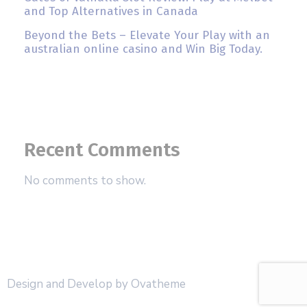
and Top Alternatives in Canada
Beyond the Bets – Elevate Your Play with an
australian online casino and Win Big Today.
Recent Comments
No comments to show.
Design and Develop by Ovatheme