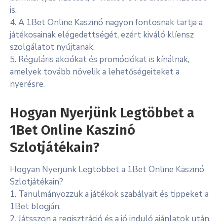
is.
4. A 1Bet Online Kaszinó nagyon fontosnak tartja a
játékosainak elégedettségét, ezért kiváló klíensz
szolgálatot nyújtanak.
5. Réguláris akciókat és promóciókat is kínálnak,
amelyek tovább növelik a lehetőségeiteket a
nyerésre.
Hogyan Nyerjünk Legtöbbet a
1Bet Online Kaszinó
Szlotjátékain?
Hogyan Nyerjünk Legtöbbet a 1Bet Online Kaszinó
Szlotjátékain?
1. Tanulmányozzuk a játékok szabályait és tippeket a
1Bet blogján.
2. Játsszon a regisztráció és a jó induló ajánlatok után.