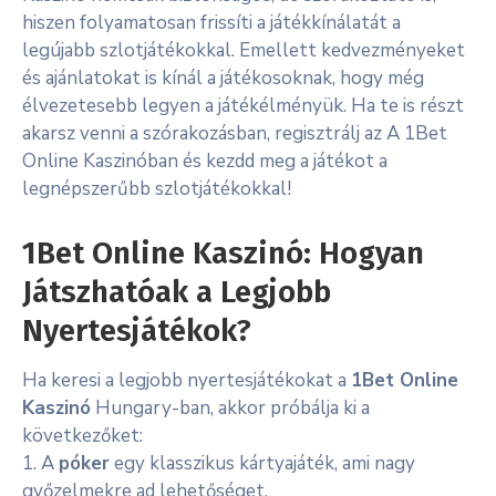
hiszen folyamatosan frissíti a játékkínálatát a
legújabb szlotjátékokkal. Emellett kedvezményeket
és ajánlatokat is kínál a játékosoknak, hogy még
élvezetesebb legyen a játékélményük. Ha te is részt
akarsz venni a szórakozásban, regisztrálj az A 1Bet
Online Kaszinóban és kezdd meg a játékot a
legnépszerűbb szlotjátékokkal!
1Bet Online Kaszinó: Hogyan
Játszhatóak a Legjobb
Nyertesjátékok?
Ha keresi a legjobb nyertesjátékokat a
1Bet Online
Kaszinó
Hungary-ban, akkor próbálja ki a
következőket:
1. A
póker
egy klasszikus kártyajáték, ami nagy
győzelmekre ad lehetőséget.