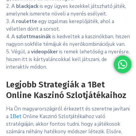
2. A
blackjack
is egy ügyes kezekkel játszható játék,
amelynek ismerete növeli a nyerés esélyeit.
3. A
roulette
egy izgalmas kereplőjáték, ahol a
véletlen dönt a sorsot.
4. A
szlottmasinák
is kedveltek a kaszinókban, hiszen
nagyon sokféle témájuk és nyerőkombinációjuk van.
5. Végül, a
videopóker
is remek lehetőség a nyerésre,
hiszen itt is kártyaláncokkal kell játszani, de
interaktív módon.
Legjobb Strategiák a 1Bet
Online Kaszinó Szlotjátékaihoz
Ha Ön magyarországiról érkezett és szeretne javítani
a
1Bet
Online Kaszinó Szlotjátékaihoz való
stratégiáján, akkor fontos tudni, hogy a játékosok
számára néhány hatékony módszer létezik. Elsőre,