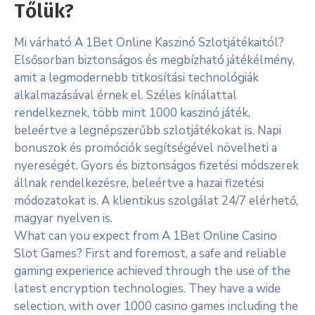
Tőlük?
Mi várható A 1Bet Online Kaszinó Szlotjátékaitól?
Elsősorban biztonságos és megbízható játékélmény,
amit a legmodernebb titkosítási technológiák
alkalmazásával érnek el. Széles kínálattal
rendelkeznek, több mint 1000 kaszinó játék,
beleértve a legnépszerűbb szlotjátékokat is. Napi
bonuszok és promóciók segítségével növelheti a
nyereségét. Gyors és biztonságos fizetési módszerek
állnak rendelkezésre, beleértve a hazai fizetési
módozatokat is. A klientikus szolgálat 24/7 elérhető,
magyar nyelven is.
What can you expect from A 1Bet Online Casino
Slot Games? First and foremost, a safe and reliable
gaming experience achieved through the use of the
latest encryption technologies. They have a wide
selection, with over 1000 casino games including the