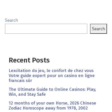
Search
Search
Recent Posts
Lexcitation du jeu, le confort de chez vous
Votre guide expert pour un casino en ligne
francais sûr
The Ultimate Guide to Online Casinos: Play,
Win, and Stay Safe
12 months of your own Horse, 2026 Chinese
Zodiac Horoscope away from 1978, 2002