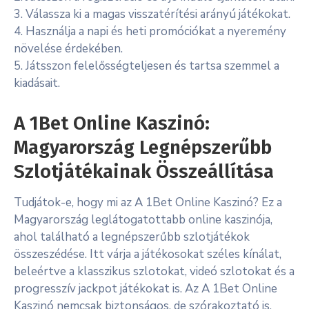
3. Válassza ki a magas visszatérítési arányú játékokat.
4. Használja a napi és heti promóciókat a nyeremény
növelése érdekében.
5. Játsszon felelősségteljesen és tartsa szemmel a
kiadásait.
A 1Bet Online Kaszinó:
Magyarország Legnépszerűbb
Szlotjátékainak Összeállítása
Tudjátok-e, hogy mi az A 1Bet Online Kaszinó? Ez a
Magyarország leglátogatottabb online kaszinója,
ahol található a legnépszerűbb szlotjátékok
összeszédése. Itt várja a játékosokat széles kínálat,
beleértve a klasszikus szlotokat, videó szlotokat és a
progresszív jackpot játékokat is. Az A 1Bet Online
Kaszinó nemcsak biztonságos, de szórakoztató is,