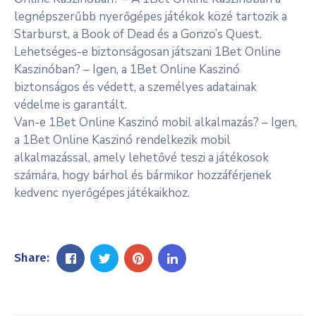
legnépszerűbb nyerőgépes játékok közé tartozik a
Starburst, a Book of Dead és a Gonzo’s Quest.
Lehetséges-e biztonságosan játszani 1Bet Online
Kaszinóban? – Igen, a 1Bet Online Kaszinó
biztonságos és védett, a személyes adatainak
védelme is garantált.
Van-e 1Bet Online Kaszinó mobil alkalmazás? – Igen,
a 1Bet Online Kaszinó rendelkezik mobil
alkalmazással, amely lehetővé teszi a játékosok
számára, hogy bárhol és bármikor hozzáférjenek
kedvenc nyerőgépes játékaikhoz.
Share: