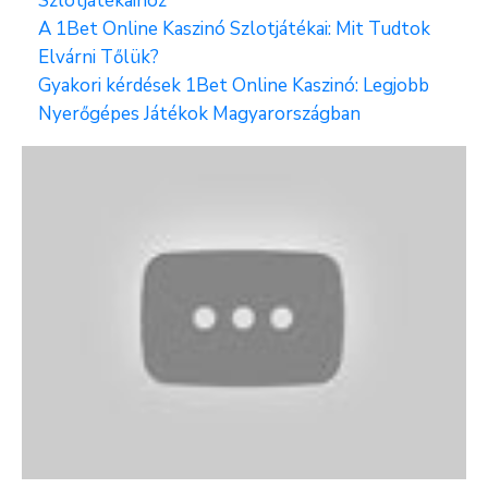
Szlotjátékaihoz
A 1Bet Online Kaszinó Szlotjátékai: Mit Tudtok
Elvárni Tőlük?
Gyakori kérdések 1Bet Online Kaszinó: Legjobb
Nyerőgépes Játékok Magyarországban