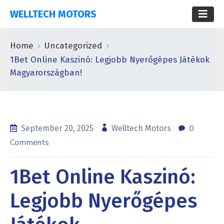
WELLTECH MOTORS
Home
Uncategorized
1Bet Online Kaszinó: Legjobb Nyerőgépes Játékok
Magyarországban!
0
September 20, 2025
Welltech Motors
Comments
1Bet Online Kaszinó:
Legjobb Nyerőgépes