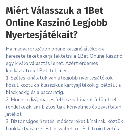
Miért Válasszuk a 1Bet
Online Kaszinó Legjobb
Nyertesjátékait?
Ha magyarországon online kaszinó játékokra
kereseteiteket akarja fektetni, a 1Bet Online Kaszinó
egy kiváló választás lehet. Azért érdemes
kockáztatni a 1Bet-tel, mert:
1. Széles kínálatuk van a legjobb nyertesjátékok
közül, köztük a klasszikus kártyajátékokig, például a
blackjackig és a baccaratig.
2. Modern dizájnnal és felhasználóbarát felülettel
rendelkezik, ami biztosítja a kényelmes és zavartalan
játékot.
3. Biztonságos fizetési módszereket kínálnak, köztük
bankkártyás fizetést, e-wallet-öt és bitcoin fizetést