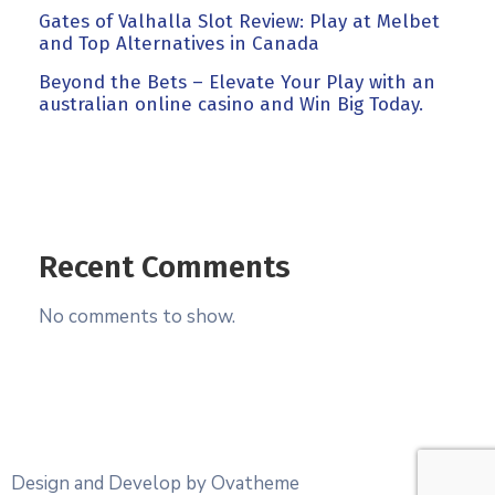
Gates of Valhalla Slot Review: Play at Melbet
and Top Alternatives in Canada
Beyond the Bets – Elevate Your Play with an
australian online casino and Win Big Today.
Recent Comments
No comments to show.
Design and Develop by Ovatheme