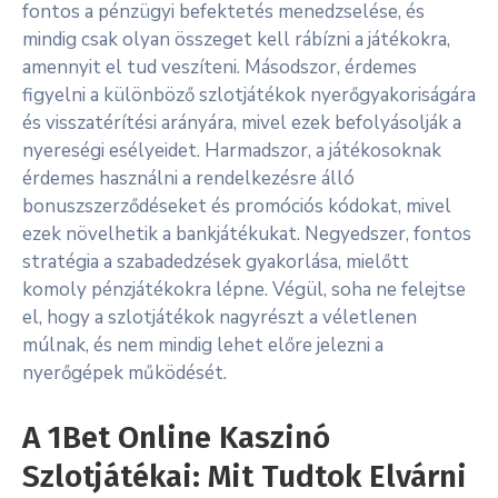
fontos a pénzügyi befektetés menedzselése, és
mindig csak olyan összeget kell rábízni a játékokra,
amennyit el tud veszíteni. Másodszor, érdemes
figyelni a különböző szlotjátékok nyerőgyakoriságára
és visszatérítési arányára, mivel ezek befolyásolják a
nyereségi esélyeidet. Harmadszor, a játékosoknak
érdemes használni a rendelkezésre álló
bonuszszerződéseket és promóciós kódokat, mivel
ezek növelhetik a bankjátékukat. Negyedszer, fontos
stratégia a szabadedzések gyakorlása, mielőtt
komoly pénzjátékokra lépne. Végül, soha ne felejtse
el, hogy a szlotjátékok nagyrészt a véletlenen
múlnak, és nem mindig lehet előre jelezni a
nyerőgépek működését.
A 1Bet Online Kaszinó
Szlotjátékai: Mit Tudtok Elvárni