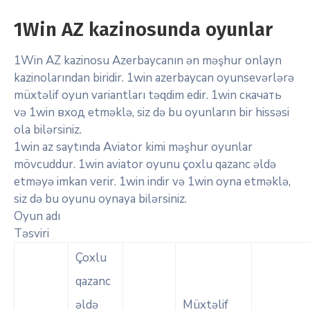
1Win AZ kazinosunda oyunlar
1Win AZ kazinosu Azerbaycanın ən məşhur onlayn
kazinolarından biridir. 1win azerbaycan oyunsevərlərə
müxtəlif oyun variantları təqdim edir. 1win скачать
və 1win вход etməklə, siz də bu oyunların bir hissəsi
ola bilərsiniz.
1win az saytında Aviator kimi məşhur oyunlar
mövcuddur. 1win aviator oyunu çoxlu qazanc əldə
etməyə imkan verir. 1win indir və 1win oyna etməklə,
siz də bu oyunu oynaya bilərsiniz.
Oyun adı
Təsviri
Çoxlu
qazanc
əldə
Müxtəlif