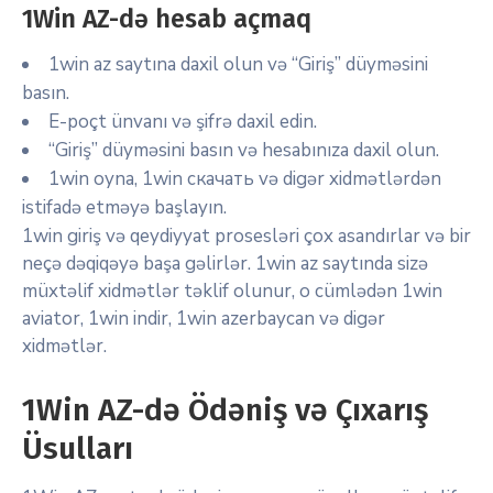
1Win AZ-də hesab açmaq
1win az saytına daxil olun və “Giriş” düyməsini
basın.
E-poçt ünvanı və şifrə daxil edin.
“Giriş” düyməsini basın və hesabınıza daxil olun.
1win oyna, 1win скачать və digər xidmətlərdən
istifadə etməyə başlayın.
1win giriş və qeydiyyat prosesləri çox asandırlar və bir
neçə dəqiqəyə başa gəlirlər. 1win az saytında sizə
müxtəlif xidmətlər təklif olunur, o cümlədən 1win
aviator, 1win indir, 1win azerbaycan və digər
xidmətlər.
1Win AZ-də Ödəniş və Çıxarış
Üsulları