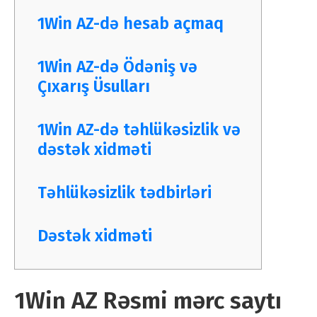
1Win AZ-də hesab açmaq
1Win AZ-də Ödəniş və
Çıxarış Üsulları
1Win AZ-də təhlükəsizlik və
dəstək xidməti
Təhlükəsizlik tədbirləri
Dəstək xidməti
1Win AZ Rəsmi mərc saytı