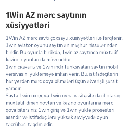
1Win AZ mərc saytının
xüsiyyətləri
1Win AZ mərc saytı çoxsaylı xüsiyyətləri ilə fərqlənir.
1win aviator oyunu saytın ən məşhur hissələrindən
biridir. Bu oyunla birlikdə, 1win az saytında müxtəlif
kazino oyunları da mövcuddur.
1win скачать və 1win indir funksiyaları saytın mobil
versiyasını yükləməyə imkan verir. Bu, istifadəçilərin
hər yerdən mərc qoya bilmələri üçün əlverişli şərait
yaradır.
Sayta 1win вход və 1win oyna vasitəsilə daxil olaraq,
müxtəlif idman növləri və kazino oyunlarına mərc
qoya bilərsiniz. 1win giriş və 1win yukle prosesləri
asandır və istifadəçilərə yüksək səviyyədə oyun
təcrübəsi təqdim edir.