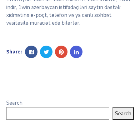
indir, 1win azerbaycan istifadəçiləri saytın dəstək
xidmətinə e-poçt, telefon və ya canlı söhbət
vasitəsilə müraciət edə bilərlər.
Share:
Search
Search