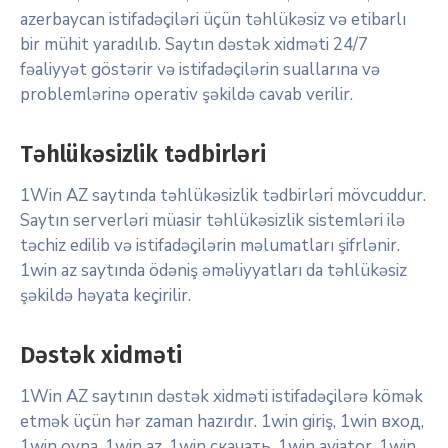
azerbaycan istifadəçiləri üçün təhlükəsiz və etibarlı
bir mühit yaradılıb. Saytın dəstək xidməti 24/7
fəaliyyət göstərir və istifadəçilərin suallarına və
problemlərinə operativ şəkildə cavab verilir.
Təhlükəsizlik tədbirləri
1Win AZ saytında təhlükəsizlik tədbirləri mövcuddur.
Saytın serverləri müasir təhlükəsizlik sistemləri ilə
təchiz edilib və istifadəçilərin məlumatları şifrlənir.
1win az saytında ödəniş əməliyyatları da təhlükəsiz
şəkildə həyata keçirilir.
Dəstək xidməti
1Win AZ saytının dəstək xidməti istifadəçilərə kömək
etmək üçün hər zaman hazırdır. 1win giriş, 1win вход,
1win oyna, 1win az, 1win скачать, 1win aviator, 1win