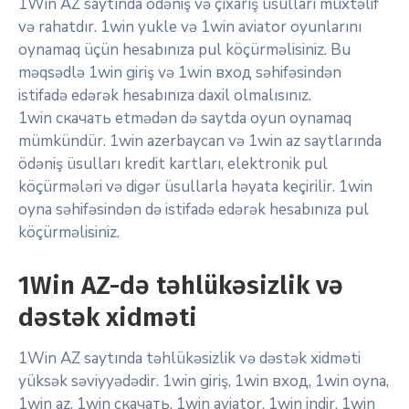
1Win AZ saytında ödəniş və çıxarış üsulları müxtəlif
və rahatdır. 1win yukle və 1win aviator oyunlarını
oynamaq üçün hesabınıza pul köçürməlisiniz. Bu
məqsədlə 1win giriş və 1win вход səhifəsindən
istifadə edərək hesabınıza daxil olmalısınız.
1win скачать etmədən də saytda oyun oynamaq
mümkündür. 1win azerbaycan və 1win az saytlarında
ödəniş üsulları kredit kartları, elektronik pul
köçürmələri və digər üsullarla həyata keçirilir. 1win
oyna səhifəsindən də istifadə edərək hesabınıza pul
köçürməlisiniz.
1Win AZ-də təhlükəsizlik və
dəstək xidməti
1Win AZ saytında təhlükəsizlik və dəstək xidməti
yüksək səviyyədədir. 1win giriş, 1win вход, 1win oyna,
1win az, 1win скачать, 1win aviator, 1win indir, 1win