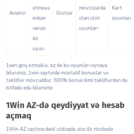
etməyə
mövzularda
Kart
Aviator
Slotlar
imkan
olan slot
oyunları
verən
oyunları
bir
oyun
1win giriş etməklə, siz də bu oyunları oynaya
bilərsiniz. 1win saytında müxtəlif bonuslar və
təkliflər mövcuddur. 500% bonus kimi təkliflərdən də
istifadə edə bilərsiniz.
1Win AZ-də qeydiyyat və hesab
açmaq
1Win AZ saytına daxil olduqda, sizə ilk növbədə