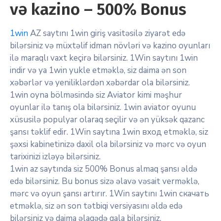
və kazino – 500% Bonus
1win
AZ saytını 1win giriş vasitəsilə ziyarət edə
bilərsiniz və müxtəlif idman növləri və kazino oyunları
ilə maraqlı vaxt keçirə bilərsiniz. 1Win saytını 1win
indir və ya 1win yukle etməklə, siz daima ən son
xəbərlər və yeniliklərdən xəbərdar ola bilərsiniz.
1win oyna bölməsində siz Aviator kimi məşhur
oyunlar ilə tanış ola bilərsiniz. 1win aviator oyunu
xüsusilə populyar olaraq seçilir və ən yüksək qazanc
şansı təklif edir. 1Win saytına 1win вход etməklə, siz
şəxsi kabinetinizə daxil ola bilərsiniz və mərc və oyun
tarixinizi izləyə bilərsiniz.
1win az saytında siz 500% Bonus almaq şansı əldə
edə bilərsiniz. Bu bonus sizə əlavə vəsait verməklə,
mərc və oyun şansı artırır. 1Win saytını 1win скачать
etməklə, siz ən son tətbiqi versiyasını əldə edə
bilərsiniz və daima əlaqədə qala bilərsiniz.