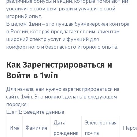
различные бонусы и акции, которые помогают им
увеличить свои выигрыши и улучшить свой
игорный опыт.
В целом, 1вин – это лучшая букмекерская контора
в России, которая предлагает своим клиентам
широкий спектр услуг и функций для
комфортного и безопасного игорного опыта.
Как Зарегистрироваться и
Войти в 1win
Для начала, вам нужно зарегистрироваться на
сайте 1win. Это можно сделать в следующем
порядке:
Шаг 1: Введите данные
Дата
Электронная
Имя
Фамилия
Паро
рождения
почта