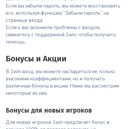
Если вы забыли пароль, вы можете восстановить
его, используя функцию “Забыли пароль” на
странице входа.
Если у вас возникли проблемы с входом,
свяжитесь с поддержкой 1win, чтобы получить
помощь.
Бонусы и Акции
В 1win вход, вы можете насладиться не только
высокими коэффициентами, но и получать
различные бонусы и акции. Ниже мы рассмотрим
некоторые из них.
Бонусы для новых игроков
Для новых игроков 1win предлагает бонус в