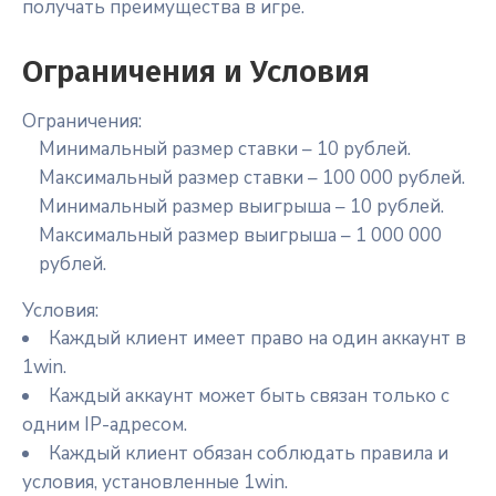
получать преимущества в игре.
Ограничения и Условия
Ограничения:
Минимальный размер ставки – 10 рублей.
Максимальный размер ставки – 100 000 рублей.
Минимальный размер выигрыша – 10 рублей.
Максимальный размер выигрыша – 1 000 000
рублей.
Условия:
Каждый клиент имеет право на один аккаунт в
1win.
Каждый аккаунт может быть связан только с
одним IP-адресом.
Каждый клиент обязан соблюдать правила и
условия, установленные 1win.