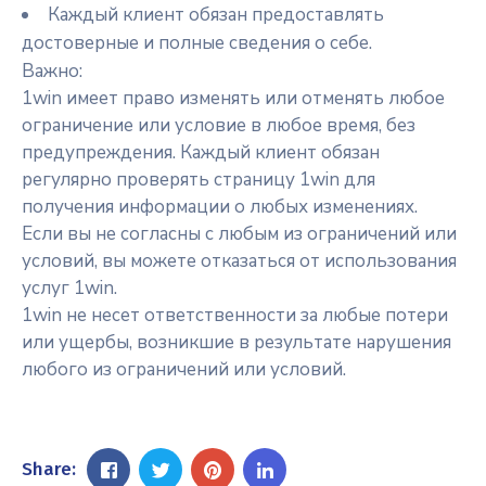
Каждый клиент обязан предоставлять
достоверные и полные сведения о себе.
Важно:
1win имеет право изменять или отменять любое
ограничение или условие в любое время, без
предупреждения. Каждый клиент обязан
регулярно проверять страницу 1win для
получения информации о любых изменениях.
Если вы не согласны с любым из ограничений или
условий, вы можете отказаться от использования
услуг 1win.
1win не несет ответственности за любые потери
или ущербы, возникшие в результате нарушения
любого из ограничений или условий.
Share: