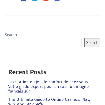
Search
Search
Recent Posts
Lexcitation du jeu, le confort de chez vous
Votre guide expert pour un casino en ligne
francais sûr
The Ultimate Guide to Online Casinos: Play,
Win, and Stay Safe