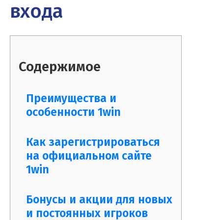
входа
Содержимое
Преимущества и
особенности 1win
Как зарегистрироваться
на официальном сайте
1win
Бонусы и акции для новых
и постоянных игроков