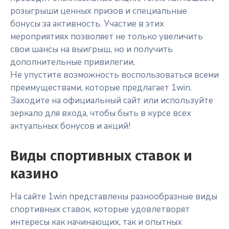
розыгрыши ценных призов и специальные
бонусы за активность. Участие в этих
мероприятиях позволяет не только увеличить
свои шансы на выигрыш, но и получить
дополнительные привилегии.
Не упустите возможность воспользоваться всеми
преимуществами, которые предлагает 1win.
Заходите на официальный сайт или используйте
зеркало для входа, чтобы быть в курсе всех
актуальных бонусов и акций!
Виды спортивных ставок и
казино
На сайте 1win представлены разнообразные виды
спортивных ставок, которые удовлетворят
интересы как начинающих, так и опытных