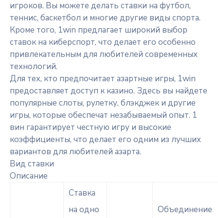
игроков. Вы можете делать ставки на футбол,
теннис, баскетбол и многие другие виды спорта.
Кроме того, 1win предлагает широкий выбор
ставок на киберспорт, что делает его особенно
привлекательным для любителей современных
технологий.
Для тех, кто предпочитает азартные игры, 1win
предоставляет доступ к казино. Здесь вы найдете
популярные слоты, рулетку, блэкджек и другие
игры, которые обеспечат незабываемый опыт. 1
вин гарантирует честную игру и высокие
коэффициенты, что делает его одним из лучших
вариантов для любителей азарта.
Вид ставки
Описание
Ставка
на одно
Объединение