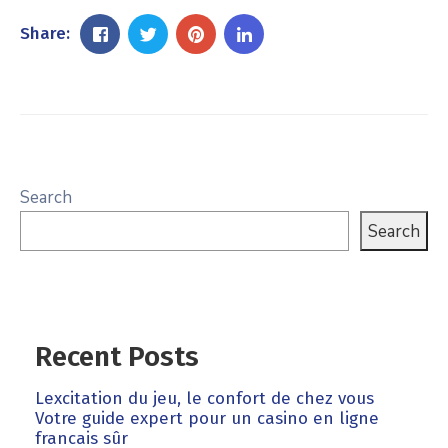
Share:
Search
Search
Recent Posts
Lexcitation du jeu, le confort de chez vous
Votre guide expert pour un casino en ligne
francais sûr