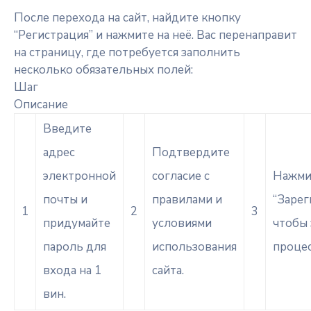
После перехода на сайт, найдите кнопку
“Регистрация” и нажмите на неё. Вас перенаправит
на страницу, где потребуется заполнить
несколько обязательных полей:
Шаг
Описание
Введите
адрес
Подтвердите
электронной
согласие с
Нажми
почты и
правилами и
“Зарег
1
2
3
придумайте
условиями
чтобы
пароль для
использования
процес
входа на 1
сайта.
вин.