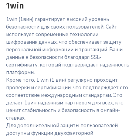
1win
1win (1вин) гарантирует высокий уровень
безопасности для своих пользователей. Сайт
использует современные технологии
шифрования данных, что обеспечивает защиту
персональной информации и транзакций. Ваши
данные в безопасности благодаря SSL-
сертификату, который подтверждает надежность
платформы.
Кроме того, 1 win (1 вин) регулярно проходит
проверки и сертификации, что подтверждает его
соответствие международным стандартам. Это
делает 1вин надежным партнером для всех, кто
ценит стабильность и безопасность в онлайн-
ставках.
Для дополнительной защиты пользователей
доступны функции двухфакторной