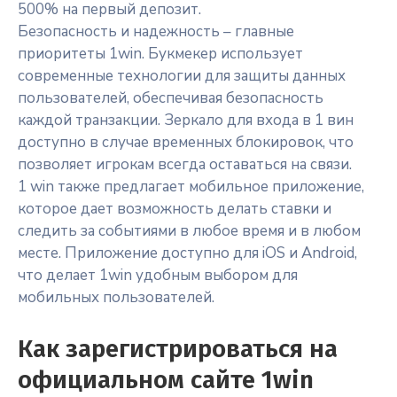
500% на первый депозит.
Безопасность и надежность – главные
приоритеты 1win. Букмекер использует
современные технологии для защиты данных
пользователей, обеспечивая безопасность
каждой транзакции. Зеркало для входа в 1 вин
доступно в случае временных блокировок, что
позволяет игрокам всегда оставаться на связи.
1 win также предлагает мобильное приложение,
которое дает возможность делать ставки и
следить за событиями в любое время и в любом
месте. Приложение доступно для iOS и Android,
что делает 1win удобным выбором для
мобильных пользователей.
Как зарегистрироваться на
официальном сайте 1win