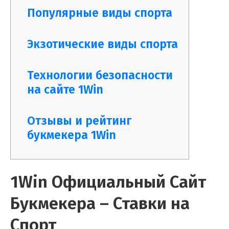
Популярные виды спорта
Экзотические виды спорта
Технологии безопасности
на сайте 1Win
Отзывы и рейтинг
букмекера 1Win
1Win Официальный Сайт
Букмекера – Ставки на
Спорт