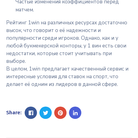
Частые изменения коэффициентов перед
матчем.
Рейтинг 1win на различных ресурсах достаточно
высок, что говорит о её надежности и
популярности среди игроков. Однако, как и у
любой букмекерской конторы, у 1 вин есть свои
недостатки, которые стоит учитывать при
выборе.
В целом, 1win предлагает качественный сервис и
интересные условия для ставок на спорт, что
делает её одним из лидеров в данной сфере.
Share: