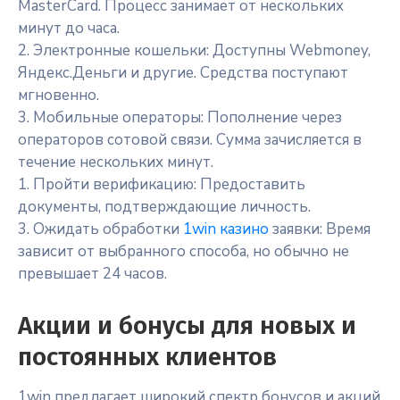
MasterCard. Процесс занимает от нескольких
минут до часа.
2. Электронные кошельки: Доступны Webmoney,
Яндекс.Деньги и другие. Средства поступают
мгновенно.
3. Мобильные операторы: Пополнение через
операторов сотовой связи. Сумма зачисляется в
течение нескольких минут.
1. Пройти верификацию: Предоставить
документы, подтверждающие личность.
3. Ожидать обработки
1win казино
заявки: Время
зависит от выбранного способа, но обычно не
превышает 24 часов.
Акции и бонусы для новых и
постоянных клиентов
1win предлагает широкий спектр бонусов и акций