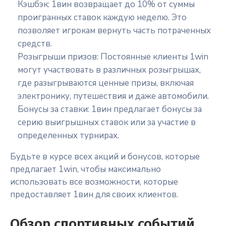
Кэшбэк: 1вин возвращает до 10% от суммы
проигранных ставок каждую неделю. Это
позволяет игрокам вернуть часть потраченных
средств.
Розыгрыши призов: Постоянные клиенты 1win
могут участвовать в различных розыгрышах,
где разыгрываются ценные призы, включая
электронику, путешествия и даже автомобили.
Бонусы за ставки: 1вин предлагает бонусы за
серию выигрышных ставок или за участие в
определенных турнирах.
Будьте в курсе всех акций и бонусов, которые
предлагает 1win, чтобы максимально
использовать все возможности, которые
предоставляет 1вин для своих клиентов.
Обзор спортивных событий