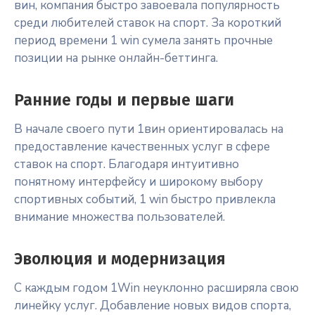
вин, компания быстро завоевала популярность
среди любителей ставок на спорт. За короткий
период времени 1 win сумела занять прочные
позиции на рынке онлайн-беттинга.
Ранние годы и первые шаги
В начале своего пути 1вин ориентировалась на
предоставление качественных услуг в сфере
ставок на спорт. Благодаря интуитивно
понятному интерфейсу и широкому выбору
спортивных событий, 1 win быстро привлекла
внимание множества пользователей.
Эволюция и модернизация
С каждым годом 1Win неуклонно расширяла свою
линейку услуг. Добавление новых видов спорта,