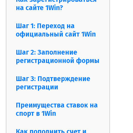
на сайте 1Win?
Шаг 1: Переход на
официальный сайт 1Win
Шаг 2: Заполнение
регистрационной формы
Шаг 3: Подтверждение
регистрации
Преимущества ставок на
спорт в 1Win
Как пополнить счет и