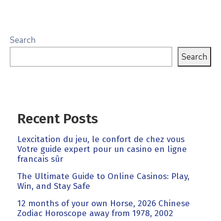
Search
Search
Recent Posts
Lexcitation du jeu, le confort de chez vous
Votre guide expert pour un casino en ligne
francais sûr
The Ultimate Guide to Online Casinos: Play,
Win, and Stay Safe
12 months of your own Horse, 2026 Chinese
Zodiac Horoscope away from 1978, 2002