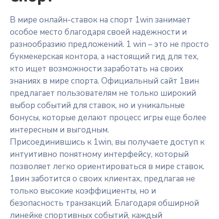
В мире онлайн-ставок на спорт 1win занимает
особое место благодаря своей надежности и
разнообразию предложений. 1 win – это не просто
букмекерская контора, а настоящий гид для тех,
кто ищет возможности заработать на своих
знаниях в мире спорта. Официальный сайт 1вин
предлагает пользователям не только широкий
выбор событий для ставок, но и уникальные
бонусы, которые делают процесс игры еще более
интересным и выгодным.
Присоединившись к 1win, вы получаете доступ к
интуитивно понятному интерфейсу, который
позволяет легко ориентироваться в мире ставок.
1вин заботится о своих клиентах, предлагая не
только высокие коэффициенты, но и
безопасность транзакций. Благодаря обширной
линейке спортивных событий, каждый