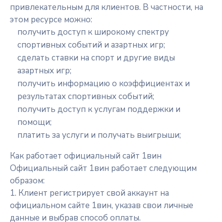
привлекательным для клиентов. В частности, на
этом ресурсе можно:
получить доступ к широкому спектру
спортивных событий и азартных игр;
сделать ставки на спорт и другие виды
азартных игр;
получить информацию о коэффициентах и
результатах спортивных событий;
получить доступ к услугам поддержки и
помощи;
платить за услуги и получать выигрыши;
Как работает официальный сайт 1вин
Официальный сайт 1вин работает следующим
образом:
1. Клиент регистрирует свой аккаунт на
официальном сайте 1вин, указав свои личные
данные и выбрав способ оплаты.