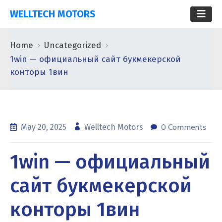
WELLTECH MOTORS
Home
Uncategorized
1win — официальный сайт букмекерской
конторы 1вин
0 Comments
May 20, 2025
Welltech Motors
1win — официальный
сайт букмекерской
конторы 1вин