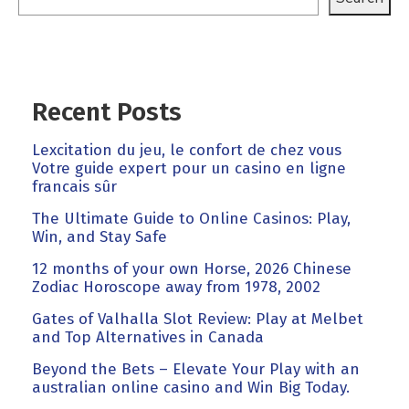
Recent Posts
Lexcitation du jeu, le confort de chez vous
Votre guide expert pour un casino en ligne
francais sûr
The Ultimate Guide to Online Casinos: Play,
Win, and Stay Safe
12 months of your own Horse, 2026 Chinese
Zodiac Horoscope away from 1978, 2002
Gates of Valhalla Slot Review: Play at Melbet
and Top Alternatives in Canada
Beyond the Bets – Elevate Your Play with an
australian online casino and Win Big Today.