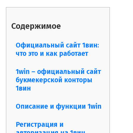
Содержимое
Официальный сайт 1вин:
что это и как работает
1win – официальный сайт
букмекерской конторы
1вин
Описание и функции 1win
Регистрация и
авторизация на 1вин