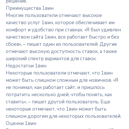
решение.
Преимущества 1вин
Многие пользователи отмечают высокое
качество услуг 1вин, которое обеспечивает им
комфорт и удобство при ставках. «Я был удивлен
качеством сайта 1вин, все работает быстро и без
сбоев», – пишет один из пользователей. Другие
отмечают высокую доступность ставок, а также
широкий спектр вариантов для ставок.
Недостатки 1вин
Некоторые пользователи отмечают, что 1вин
может быть слишком сложным для новичков. «Я
не понимал, как работает сайт, и пришлось
потратить несколько дней, чтобы понять, как
ставить», – пишет другой пользователь. Еще
некоторые отмечают, что 1вин может быть
слишком дорогим для некоторых пользователей.
Оценки 1вин