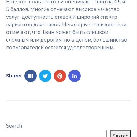
В целом, пользователи оценивают 1вин на 4,5 из
5 баллов. Многие отмечают высокое качество
услуг, доступность ставок и широкий спектр
вариантов для ставок. Некоторые пользователи
отмечают, что 1вин может быть слишком
сложным или дорогим, но в целом, большинство
пользователей остается удовлетворенным.
Share:
Search
Search