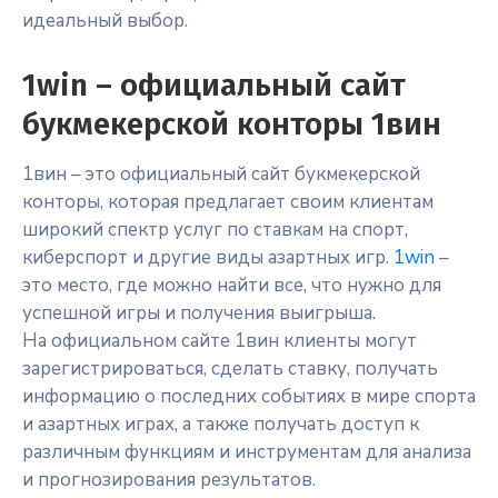
идеальный выбор.
1win – официальный сайт
букмекерской конторы 1вин
1вин – это официальный сайт букмекерской
конторы, которая предлагает своим клиентам
широкий спектр услуг по ставкам на спорт,
киберспорт и другие виды азартных игр.
1win
–
это место, где можно найти все, что нужно для
успешной игры и получения выигрыша.
На официальном сайте 1вин клиенты могут
зарегистрироваться, сделать ставку, получать
информацию о последних событиях в мире спорта
и азартных играх, а также получать доступ к
различным функциям и инструментам для анализа
и прогнозирования результатов.