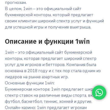
прогнозам.
В целом, 1win – это официальный сайт
букмекерской конторы, который предлагает
своим клиентам широкий спектр услуг и функций
для успешной игры и получения выигрыша.
Описание и функции 1win
1win – это официальный сайт букмекерской
конторы, которая предлагает широкий спектр
услуг для игроков и бетторов. Компания была
основана в 2018 году и с тех пор стала одним из
лидеров на рынке азартных игр.
Основные функции 1win:
Букмекерская контора: 1win предлагает широкий
спектр ставок на различные виды спорта, включая
футбол, баскетбол, теннис, хоккей и другие.
Онлайн-казино: 1win предлагает игрокам