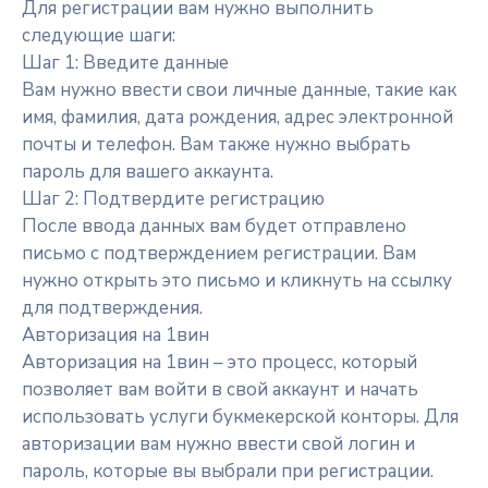
Для регистрации вам нужно выполнить
следующие шаги:
Шаг 1: Введите данные
Вам нужно ввести свои личные данные, такие как
имя, фамилия, дата рождения, адрес электронной
почты и телефон. Вам также нужно выбрать
пароль для вашего аккаунта.
Шаг 2: Подтвердите регистрацию
После ввода данных вам будет отправлено
письмо с подтверждением регистрации. Вам
нужно открыть это письмо и кликнуть на ссылку
для подтверждения.
Авторизация на 1вин
Авторизация на 1вин – это процесс, который
позволяет вам войти в свой аккаунт и начать
использовать услуги букмекерской конторы. Для
авторизации вам нужно ввести свой логин и
пароль, которые вы выбрали при регистрации.