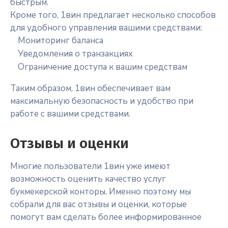
быстрым.
Кроме того, 1вин предлагает несколько способов
для удобного управления вашими средствами:
Мониторинг баланса
Уведомления о транзакциях
Ограничение доступа к вашим средствам
Таким образом, 1вин обеспечивает вам
максимальную безопасность и удобство при
работе с вашими средствами.
Отзывы и оценки
Многие пользователи 1вин уже имеют
возможность оценить качество услуг
букмекерской конторы. Именно поэтому мы
собрали для вас отзывы и оценки, которые
помогут вам сделать более информированное