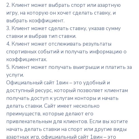
2. Клиент может выбрать спорт или азартную
игру, на которую он хочет сделать ставку, и
выбрать коэффициент.
3. Клиент может сделать ставку, указав сумму
ставки и выбрав тип ставки.
4. Клиент может отслеживать результаты
спортивных событий и получать информацию о
коэффициентах.
5. Клиент может получать выигрыши и платить за
услуги.
Официальный сайт 1вин – это удобный и
доступный ресурс, который позволяет клиентам
получать доступ к услугам конторы и начать
делать ставки. Сайт имеет несколько
преимуществ, которые делают его
привлекательным для клиентов. Если вы хотите
начать делать ставки на спорт или другие виды
азартных игр, официальный сайт 1вин – это