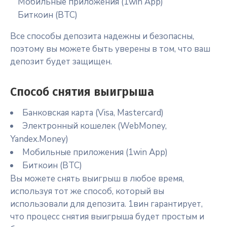
Мобильные приложения (1win App)
Биткоин (BTC)
Все способы депозита надежны и безопасны,
поэтому вы можете быть уверены в том, что ваш
депозит будет защищен.
Способ снятия выигрыша
Банковская карта (Visa, Mastercard)
Электронный кошелек (WebMoney,
Yandex.Money)
Мобильные приложения (1win App)
Биткоин (BTC)
Вы можете снять выигрыш в любое время,
используя тот же способ, который вы
использовали для депозита. 1вин гарантирует,
что процесс снятия выигрыша будет простым и