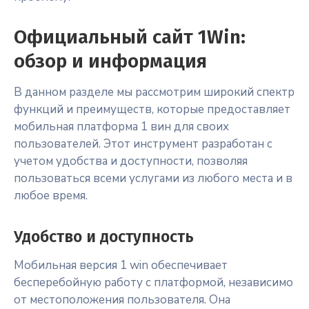
Официальный сайт 1Win:
обзор и информация
В данном разделе мы рассмотрим широкий спектр
функций и преимуществ, которые предоставляет
мобильная платформа 1 вин для своих
пользователей. Этот инструмент разработан с
учетом удобства и доступности, позволяя
пользоваться всеми услугами из любого места и в
любое время.
Удобство и доступность
Мобильная версия 1 win обеспечивает
бесперебойную работу с платформой, независимо
от местоположения пользователя. Она