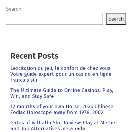
Search
Search
Recent Posts
Lexcitation du jeu, le confort de chez vous
Votre guide expert pour un casino en ligne
francais sûr
The Ultimate Guide to Online Casinos: Play,
Win, and Stay Safe
12 months of your own Horse, 2026 Chinese
Zodiac Horoscope away from 1978, 2002
Gates of Valhalla Slot Review: Play at Melbet
and Top Alternatives in Canada