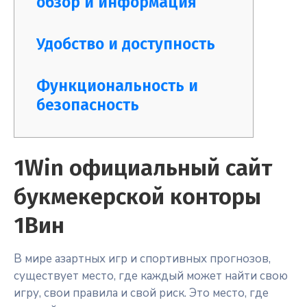
обзор и информация
Удобство и доступность
Функциональность и
безопасность
1Win официальный сайт
букмекерской конторы
1Вин
В мире азартных игр и спортивных прогнозов,
существует место, где каждый может найти свою
игру, свои правила и свой риск. Это место, где