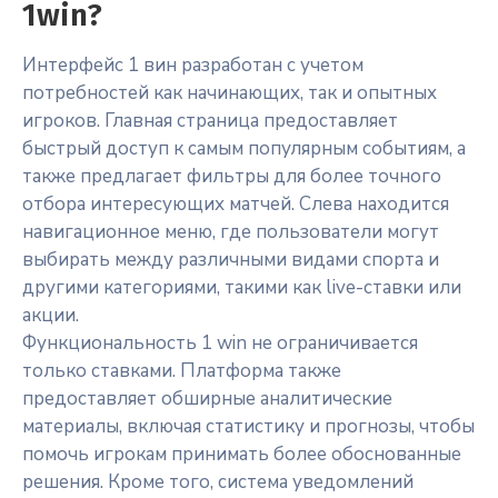
1win?
Интерфейс 1 вин разработан с учетом
потребностей как начинающих, так и опытных
игроков. Главная страница предоставляет
быстрый доступ к самым популярным событиям, а
также предлагает фильтры для более точного
отбора интересующих матчей. Слева находится
навигационное меню, где пользователи могут
выбирать между различными видами спорта и
другими категориями, такими как live-ставки или
акции.
Функциональность 1 win не ограничивается
только ставками. Платформа также
предоставляет обширные аналитические
материалы, включая статистику и прогнозы, чтобы
помочь игрокам принимать более обоснованные
решения. Кроме того, система уведомлений