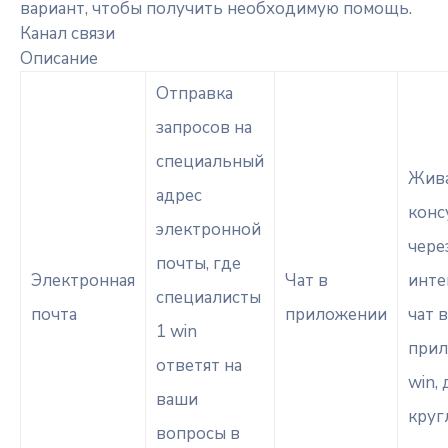
вариант, чтобы получить необходимую помощь.
Канал связи
Описание
Отправка
запросов на
специальный
Жив
адрес
конс
электронной
чере
почты, где
Электронная
Чат в
инте
специалисты
почта
приложении
чат 
1 win
прил
ответят на
win,
ваши
круг
вопросы в