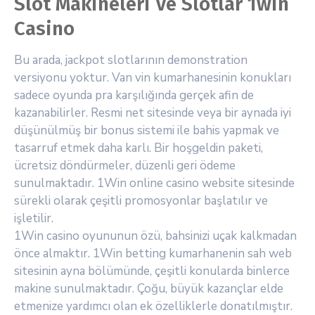
Slot Makineleri Ve Slotlar 1win
Casino
Bu arada, jackpot slotlarının demonstration
versiyonu yoktur. Van vin kumarhanesinin konukları
sadece oyunda pra karşılığında gerçek afin de
kazanabilirler. Resmi net sitesinde veya bir aynada iyi
düşünülmüş bir bonus sistemi ile bahis yapmak ve
tasarruf etmek daha karlı. Bir hoşgeldin paketi,
ücretsiz döndürmeler, düzenli geri ödeme
sunulmaktadır. 1Win online casino website sitesinde
sürekli olarak çeşitli promosyonlar başlatılır ve
işletilir.
1Win casino oyununun özü, bahsinizi uçak kalkmadan
önce almaktır. 1Win betting kumarhanenin sah web
sitesinin ayna bölümünde, çeşitli konularda binlerce
makine sunulmaktadır. Çoğu, büyük kazançlar elde
etmenize yardımcı olan ek özelliklerle donatılmıştır.