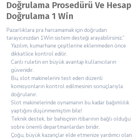
Doğrulama Prosedürü Ve Hesap
Doğrulama 1 Win
Pazarlıklara pra harcamamak için doğrudan
tarayıcınızdan 1Win sistem desteği arayabilirsiniz.”
Yazılım, kumarhane çeşitlerine eklenmeden önce
dikkatlice kontrol edilir.
Canlı ruletin en büyük avantajı kullanıcıların
güvenidir.
Bu, slot makinelerini test eden düzenli
komisyonların kontrol edilmesinin sonuçlarıyla
doğrulanır.
Slot makinelerinde oynamanın bu kadar bağımlılık
yaptığını düşünmemiştim bile!
Teknik destek, bir bahisçinin itibarının bağlı olduğu
sobre önemli departmanlardan biridir.
Çoğu, büyük kazançlar elde etmenize yardımcı olan