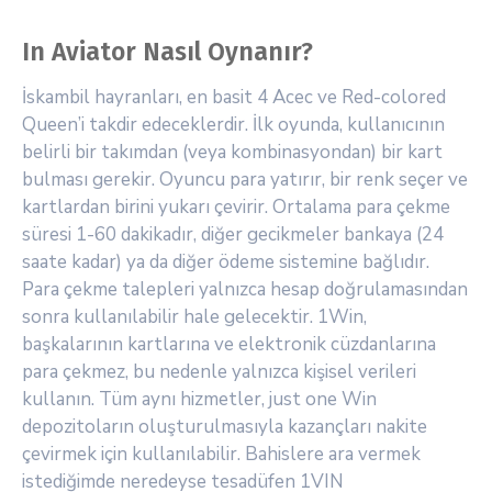
In Aviator Nasıl Oynanır?
İskambil hayranları, en basit 4 Acec ve Red-colored
Queen’i takdir edeceklerdir. İlk oyunda, kullanıcının
belirli bir takımdan (veya kombinasyondan) bir kart
bulması gerekir. Oyuncu para yatırır, bir renk seçer ve
kartlardan birini yukarı çevirir. Ortalama para çekme
süresi 1-60 dakikadır, diğer gecikmeler bankaya (24
saate kadar) ya da diğer ödeme sistemine bağlıdır.
Para çekme talepleri yalnızca hesap doğrulamasından
sonra kullanılabilir hale gelecektir. 1Win,
başkalarının kartlarına ve elektronik cüzdanlarına
para çekmez, bu nedenle yalnızca kişisel verileri
kullanın. Tüm aynı hizmetler, just one Win
depozitoların oluşturulmasıyla kazançları nakite
çevirmek için kullanılabilir. Bahislere ara vermek
istediğimde neredeyse tesadüfen 1VIN