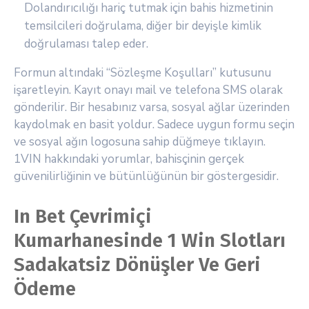
Dolandırıcılığı hariç tutmak için bahis hizmetinin
temsilcileri doğrulama, diğer bir deyişle kimlik
doğrulaması talep eder.
Formun altındaki “Sözleşme Koşulları” kutusunu
işaretleyin. Kayıt onayı mail ve telefona SMS olarak
gönderilir. Bir hesabınız varsa, sosyal ağlar üzerinden
kaydolmak en basit yoldur. Sadece uygun formu seçin
ve sosyal ağın logosuna sahip düğmeye tıklayın.
1VIN hakkındaki yorumlar, bahisçinin gerçek
güvenilirliğinin ve bütünlüğünün bir göstergesidir.
In Bet Çevrimiçi
Kumarhanesinde 1 Win Slotları
Sadakatsiz Dönüşler Ve Geri
Ödeme