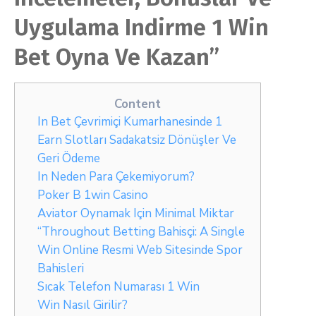
Uygulama Indirme 1 Win
Bet Oyna Ve Kazan”
Content
In Bet Çevrimiçi Kumarhanesinde 1
Earn Slotları Sadakatsiz Dönüşler Ve
Geri Ödeme
In Neden Para Çekemiyorum?
Poker В 1win Casino
Aviator Oynamak Için Minimal Miktar
“Throughout Betting Bahisçi: A Single
Win Online Resmi Web Sitesinde Spor
Bahisleri
Sıcak Telefon Numarası 1 Win
Win Nasıl Girilir?