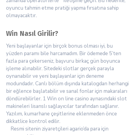
zamanda operatörlerle” “iletişime geçin. Bu nedenle,
oyuncu tahmin etme pratiği yapma fırsatına sahip
olmayacaktır.
Win Nasıl Girilir?
Yeni başlayanlar için birçok bonus olması iyi, bu
yüzden paramı bile harcamadım. Bir ödemede 5’ten
fazla para çekerseniz, başvuru birkaç gün boyunca
işleme alınabilir. Sitedeki slotlar gerçek parayla
oynanabilir ve yeni başlayanlar için deneme
modundadır. Canlı bölüm dışında katalogdan herhangi
bir eğlence başlatabilir ve sanal fonlar için makaraları
döndürebilirler. 1 Win on line casino aynasındaki slot
makineleri lisanslı sağlayıcılar tarafından sağlanır.
Yazılım, kumarhane çeşitlerine eklenmeden önce
dikkatlice kontrol edilir.
Resmi sitenin ziyaretçileri agario’da para için