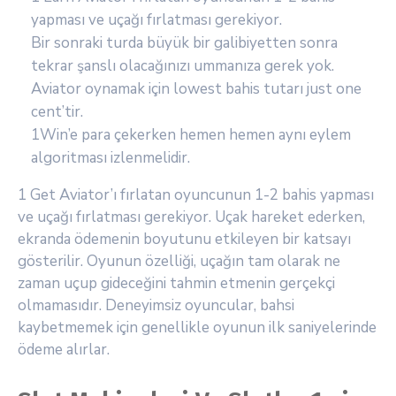
yapması ve uçağı fırlatması gerekiyor.
Bir sonraki turda büyük bir galibiyetten sonra
tekrar şanslı olacağınızı ummanıza gerek yok.
Aviator oynamak için lowest bahis tutarı just one
cent’tir.
1Win’e para çekerken hemen hemen aynı eylem
algoritması izlenmelidir.
1 Get Aviator’ı fırlatan oyuncunun 1-2 bahis yapması
ve uçağı fırlatması gerekiyor. Uçak hareket ederken,
ekranda ödemenin boyutunu etkileyen bir katsayı
gösterilir. Oyunun özelliği, uçağın tam olarak ne
zaman uçup gideceğini tahmin etmenin gerçekçi
olmamasıdır. Deneyimsiz oyuncular, bahsi
kaybetmemek için genellikle oyunun ilk saniyelerinde
ödeme alırlar.