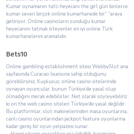
Kumar oynamanın tatlı heyecanı the girl gün binlerce
kumar severi birçok online kumarhanede bir” “araya
getiriyor. Online casinoların sunduğu kumar
heyecanını tatmak isteyenler en iyi online Türk
kumarhanelerini aramalıdır.
Bets10
Online gambling establishment sitesi WebbySlot ana
sayfasında Curacao lisansına sahip olduğunu
görebilirsiniz. Kuşkusuz, online casino sitelerinde
oynayan oyuncular, bunun Türkiye’de yasal olup
olmadığını merak edebilirler. Net olarak söyleyebiliriz
ki on the web casino siteleri Türkiye’de yasal değildir.
Bu platformlar, slot makinelerinden masa oyunlarına,
canlı casino oyunlarından jackpot feature oyunlarına
kadar geniş bir oyun yelpazesi sunar.
Hangi sitenin gerçekten pra ödediği, hangisinin