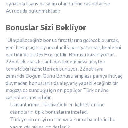
oynatma lisansına sahip olan online casinolar ise
Avrupa’da bulunmaktadır.
Bonuslar Sizi Bekliyor
“Ulaşabileceğiniz bonus fırsatlarına gelecek olursak,
yeni hesap açan oyuncular ilk para yatırma işlemlerini
yaptığında 100% Hoş geldin Bonusu kazanıyorlar.
22bet ek olarak, canlı destek empieza müşteri
temsilciliği hizmetleri de sunuyor. 22bet aynı
zamanda Doğum Günü Bonusu empieza paraya ihtiyaç
duymadan bonuslarla da alışveriş yapabileceğiniz bir
mağaza da sunduğu için en popüşer Türk online
casinoları arasındadır.
Uzmanlarımız, Türkiye’deki en kaliteli online
casinoların tipik bonuslarını inceledi.
Türkiye’nin en iyi on the web kumarhanelerini bu
yazımızda sizler için derledik.