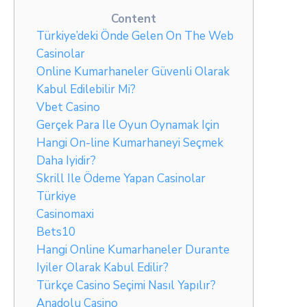
Content
Türkiye’deki Önde Gelen On The Web
Casinolar
Online Kumarhaneler Güvenli Olarak
Kabul Edilebilir Mi?
Vbet Casino
Gerçek Para Ile Oyun Oynamak Için
Hangi On-line Kumarhaneyi Seçmek
Daha Iyidir?
Skrill Ile Ödeme Yapan Casinolar
Türkiye
Casinomaxi
Bets10
Hangi Online Kumarhaneler Durante
Iyiler Olarak Kabul Edilir?
Türkçe Casino Seçimi Nasıl Yapılır?
Anadolu Casino