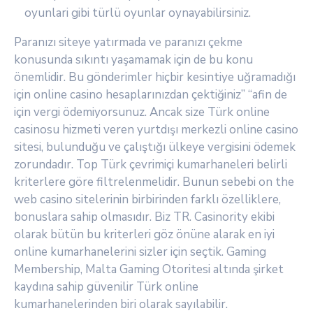
oyunlari gibi türlü oyunlar oynayabilirsiniz.
Paranızı siteye yatırmada ve paranızı çekme
konusunda sıkıntı yaşamamak için de bu konu
önemlidir. Bu gönderimler hiçbir kesintiye uğramadığı
için online casino hesaplarınızdan çektiğiniz” “afin de
için vergi ödemiyorsunuz. Ancak size Türk online
casinosu hizmeti veren yurtdışı merkezli online casino
sitesi, bulunduğu ve çalıştığı ülkeye vergisini ödemek
zorundadır. Top Türk çevrimiçi kumarhaneleri belirli
kriterlere göre filtrelenmelidir. Bunun sebebi on the
web casino sitelerinin birbirinden farklı özelliklere,
bonuslara sahip olmasıdır. Biz TR. Casinority ekibi
olarak bütün bu kriterleri göz önüne alarak en iyi
online kumarhanelerini sizler için seçtik. Gaming
Membership, Malta Gaming Otoritesi altında şirket
kaydına sahip güvenilir Türk online
kumarhanelerinden biri olarak sayılabilir.