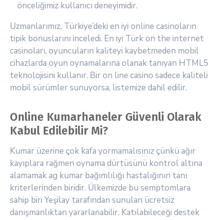
önceliğimiz kullanıcı deneyimidir.
Uzmanlarımız, Türkiye’deki en iyi online casinoların
tipik bonuslarını inceledi. En iyi Türk on the internet
casinoları, oyuncuların kaliteyi kaybetmeden mobil
cihazlarda oyun oynamalarına olanak tanıyan HTML5
teknolojisini kullanır. Bir on line casino sadece kaliteli
mobil sürümler sunuyorsa, listemize dahil edilir.
Online Kumarhaneler Güvenli Olarak
Kabul Edilebilir Mi?
Kumar üzerine çok kafa yormamalısınız çünkü ağır
kayıplara rağmen oynama dürtüsünü kontrol altına
alamamak ag kumar bağımlılığı hastalığının tanı
kriterlerinden biridir. Ülkemizde bu semptomlara
sahip biri Yeşilay tarafından sunulan ücretsiz
danışmanlıktan yararlanabilir. Katılabileceği destek