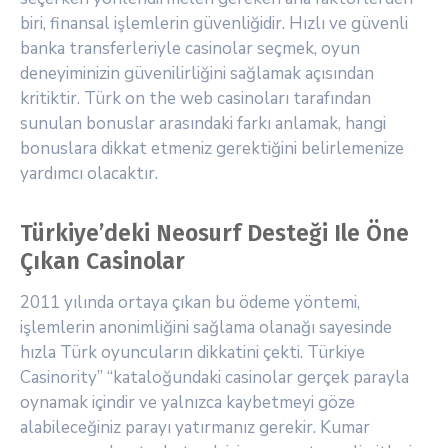
biri, finansal işlemlerin güvenliğidir. Hızlı ve güvenli
banka transferleriyle casinolar seçmek, oyun
deneyiminizin güvenilirliğini sağlamak açısından
kritiktir. Türk on the web casinoları tarafından
sunulan bonuslar arasındaki farkı anlamak, hangi
bonuslara dikkat etmeniz gerektiğini belirlemenize
yardımcı olacaktır.
Türkiye’deki Neosurf Desteği Ile Öne
Çıkan Casinolar
2011 yılında ortaya çıkan bu ödeme yöntemi,
işlemlerin anonimliğini sağlama olanağı sayesinde
hızla Türk oyuncuların dikkatini çekti. Türkiye
Casinority” “kataloğundaki casinolar gerçek parayla
oynamak içindir ve yalnızca kaybetmeyi göze
alabileceğiniz parayı yatırmanız gerekir. Kumar