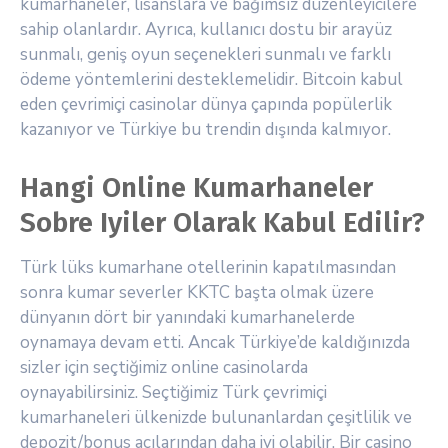
kumarhaneler, lisanslara ve bağımsız düzenleyicilere
sahip olanlardır. Ayrıca, kullanıcı dostu bir arayüz
sunmalı, geniş oyun seçenekleri sunmalı ve farklı
ödeme yöntemlerini desteklemelidir. Bitcoin kabul
eden çevrimiçi casinolar dünya çapında popülerlik
kazanıyor ve Türkiye bu trendin dışında kalmıyor.
Hangi Online Kumarhaneler
Sobre Iyiler Olarak Kabul Edilir?
Türk lüks kumarhane otellerinin kapatılmasından
sonra kumar severler KKTC başta olmak üzere
dünyanın dört bir yanındaki kumarhanelerde
oynamaya devam etti. Ancak Türkiye’de kaldığınızda
sizler için seçtiğimiz online casinolarda
oynayabilirsiniz. Seçtiğimiz Türk çevrimiçi
kumarhaneleri ülkenizde bulunanlardan çeşitlilik ve
depozit/bonus açılarından daha iyi olabilir. Bir casino