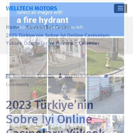
WELLTECH MOTORS
Home
KaravanBet Casino
2023 Türkiye’nin Sobre İyi Online Casinoları:
Yüksek Ödemeler Ve Güvenilir Çekimler
0
November 12, 2024
Welltech Motors
Comments
2023 Türkiye’nin
Sobre İyi Online