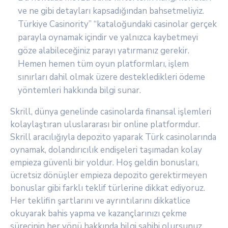
ve ne gibi detayları kapsadığından bahsetmeliyiz.
Türkiye Casinority” “kataloğundaki casinolar gerçek
parayla oynamak içindir ve yalnızca kaybetmeyi
göze alabileceğiniz parayı yatırmanız gerekir.
Hemen hemen tüm oyun platformları, işlem
sınırları dahil olmak üzere destekledikleri ödeme
yöntemleri hakkında bilgi sunar.
Skrill, dünya genelinde casinolarda finansal işlemleri
kolaylaştıran uluslararası bir online platformdur.
Skrill aracılığıyla depozito yaparak Türk casinolarında
oynamak, dolandırıcılık endişeleri taşımadan kolay
empieza güvenli bir yoldur. Hoş geldin bonusları,
ücretsiz dönüşler empieza depozito gerektirmeyen
bonuslar gibi farklı teklif türlerine dikkat ediyoruz.
Her teklifin şartlarını ve ayrıntılarını dikkatlice
okuyarak bahis yapma ve kazançlarınızı çekme
sürecinin her yönü hakkında bilgi sahibi olursunuz.