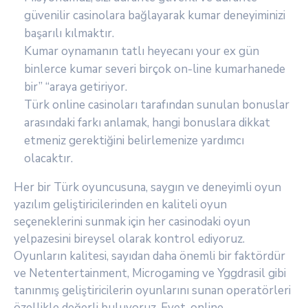
güvenilir casinolara bağlayarak kumar deneyiminizi
başarılı kılmaktır.
Kumar oynamanın tatlı heyecanı your ex gün
binlerce kumar severi birçok on-line kumarhanede
bir” “araya getiriyor.
Türk online casinoları tarafından sunulan bonuslar
arasındaki farkı anlamak, hangi bonuslara dikkat
etmeniz gerektiğini belirlemenize yardımcı
olacaktır.
Her bir Türk oyuncusuna, saygın ve deneyimli oyun
yazılım geliştiricilerinden en kaliteli oyun
seçeneklerini sunmak için her casinodaki oyun
yelpazesini bireysel olarak kontrol ediyoruz.
Oyunların kalitesi, sayıdan daha önemli bir faktördür
ve Netentertainment, Microgaming ve Yggdrasil gibi
tanınmış geliştiricilerin oyunlarını sunan operatörleri
özellikle değerli buluyoruz. Evet, online