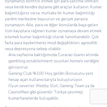
oynamanızı kontrol etmek için para yatırma limitleri
veya kendi kendini dışlama gibi araçlar kullanın. Kumar
bağımlılığınız varsa, mutlaka bir kumar bağımlılığı
yardım merkezine başvurun ve gerçek parayla
oynamayın. Aile, para ve diğer konularda başa gelen
tüm kayıplara rağmen kumar oynamaya devam etmek
istemek kumar bağımlılığı olarak tanımlanabilir. Çok
fazla para kaybetmeniz imod değişiklikleri, agresiflik
veya depresyona sebep olabilir.
Ana sayfasına baktığımızda Curacao lisansı altında
gambling establishment oyunlari hizmeti verdiğini
görüyoruz.
Gaming Club %100 Hoş geldin Bonusunu yeni
hesap açan kullanıcılarıyla buluşturuyor.
Oyun severler Webby Slot, Gaming Team ya da
CasinoMaxi gibi güvenilir Türkçe çevrimiçi
kumarhanelerde buluşabilir.