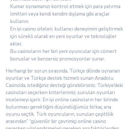
Kumar oynamanızı kontrol etmek için para yatırma
limitleri veya kendi kendini dışlama gibi araçlar
kullanın.
En iyi casino siteleri, kullanıcı deneyimini geliştirmek
için sürekli olarak en yeni oyunlar ve teknolojiler
ekler.
Bu casinoların her biri yeni oyuncular için cömert
bonuslar ve benzersiz promosyonlar sunar.
Herhangi bir sorun sırasında, Türkçe dilinde oynanan
oyunlar ve Türkçe destek hizmeti sunan Anadolu
Casino’da, istediğiniz desteği görebilirsiniz. Türkiye’deki
casinoları seçerken kriterlerimiz, sunulan oyunları
incelemeyi içerir. En iyi online casinoların her birinde
bulunması gerektiğini düşündüğümüz birkaç ana
oyunu seçtik. Türk oyuncuların, sunulan çeşitlilik
arasından” “güvenilir bir çevrimiçi online casino
seçerken yönlendirmeleri gereken ana faktörlerden