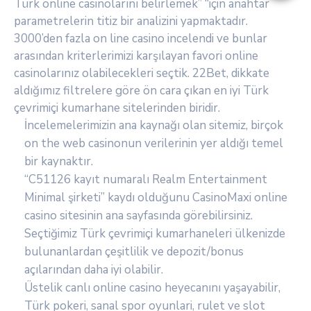
Türk online casinolarını belirlemek” “için anahtar
parametrelerin titiz bir analizini yapmaktadır.
3000’den fazla on line casino incelendi ve bunlar
arasından kriterlerimizi karşılayan favori online
casinolarınız olabilecekleri seçtik. 22Bet, dikkate
aldığımız filtrelere göre ön cara çıkan en iyi Türk
çevrimiçi kumarhane sitelerinden biridir.
İncelemelerimizin ana kaynağı olan sitemiz, birçok
on the web casinonun verilerinin yer aldığı temel
bir kaynaktır.
“C51126 kayıt numaralı Realm Entertainment
Minimal şirketi” kaydı olduğunu CasinoMaxi online
casino sitesinin ana sayfasında görebilirsiniz.
Seçtiğimiz Türk çevrimiçi kumarhaneleri ülkenizde
bulunanlardan çeşitlilik ve depozit/bonus
açılarından daha iyi olabilir.
Üstelik canlı online casino heyecanını yaşayabilir,
Türk pokeri, sanal spor oyunlari, rulet ve slot