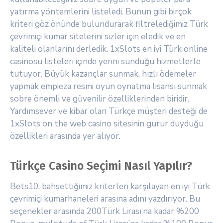
yatırma yöntemlerini listeledi. Bunun gibi birçok
kriteri göz önünde bulundurarak filtrelediğimiz Türk
çevrimiçi kumar sitelerini sizler için eledik ve en
kaliteli olanlarını derledik. 1xSlots en iyi Türk online
casinosu listeleri içinde yerini sunduğu hizmetlerle
tutuyor. Büyük kazançlar sunmak, hızlı ödemeler
yapmak empieza resmi oyun oynatma lisansı sunmak
sobre önemli ve güvenilir özelliklerinden biridir.
Yardımsever ve kibar olan Türkçe müşteri desteği de
1xSlots on the web casino sitesinin gurur duyduğu
özellikleri arasında yer alıyor.
Türkçe Casino Seçimi Nasıl Yapılır?
Bets10, bahsettiğimiz kriterleri karşılayan en iyi Türk
çevrimiçi kumarhaneleri arasına adını yazdırıyor. Bu
seçenekler arasında 200Türk Lirası’na kadar %200