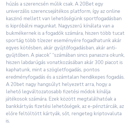
húzás a szerencsén múlik csak. A 20Bet egy
univerzális szerencsejátékos platform, így az online
kaszinó mellett van lehetőségünk sportfogadásban
is kipróbálni magunkat. Nagyszerű kínálata van a
bukmékernek is a fogadók számára, hiszen több tucat
sportág több tízezer eseményére fogadhatunk akár
egyes kötésben, akár gyűjtőfogadásban, akár anti-
gyűjtőben. A piacok” “számában sincs panaszra okunk,
hiszen labdarúgás vonatkozásában akár 300 piacot is
kaphatunk, mint a szögletfogadás, pontos
eredményfogadás és a számtalan hendikepes fogadás.
A 20bet nagy hangsúlyt helyezett arra, hogy a
lehető legváltozatosabb fizetési módok kínálja
játékosok számára. Ezek között megtalálhatóak a
bankkártyás fizetési lehetőségek, az e-pénztárcák, az
előre feltöltött kártyák, sőt, rengeteg kriptovaluta
is.