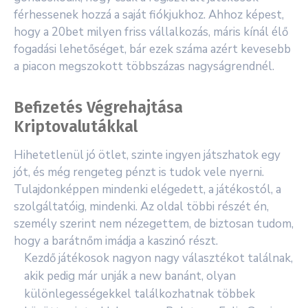
férhessenek hozzá a saját fiókjukhoz. Ahhoz képest,
hogy a 20bet milyen friss vállalkozás, máris kínál élő
fogadási lehetőséget, bár ezek száma azért kevesebb
a piacon megszokott többszázas nagyságrendnél.
Befizetés Végrehajtása
Kriptovalutákkal
Hihetetlenül jó ötlet, szinte ingyen játszhatok egy
jót, és még rengeteg pénzt is tudok vele nyerni.
Tulajdonképpen mindenki elégedett, a játékostól, a
szolgáltatóig, mindenki. Az oldal többi részét én,
személy szerint nem nézegettem, de biztosan tudom,
hogy a barátnőm imádja a kaszinó részt.
Kezdő játékosok nagyon nagy választékot találnak,
akik pedig már unják a new banánt, olyan
különlegességekkel találkozhatnak többek