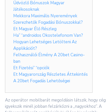
Üdvözlő Bónuszok Magyar
Játékosoknak
Mekkora Maximális Nyeremények
Szerezhetők Fogadási Bónuszokkal?
Et Magyar Élő Részleg
Ha” “androidos Okostelefonom Van?
Hogyan Lehetséges Letölteni Az
Applikációt?
Felhasználói Élmény A 20bet Casino-
ban
Et Fizetési” “opciók
Et Magyarország Részletes Áttekintés
A 20bet Fogadás Lehetőségei
Az operátor mobilbarát megoldásin látszik, hogy cég
igyekszik minél jobban felzárkózni a „nagyokhoz”. A