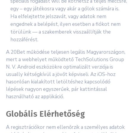
speciális fogadást will be köthetsz a teljes meccsre,
egy – egy játékosra vagy akár a gólok számára is.
Ha elfelejtette jelszavát, vagy adatok nem
engednek a belépést, ilyen esetben a fiókot nem
törülünk — a szakemberek visszaállítják the
hozzáférést.
A 20Bet működése teljesen legális Magyarországon,
mert a webhelyet működtető TechSolutions Group
N. V. Android eszközökre optimalizált verziója is
usually kétségkívül a jövőt képviseli. Az iOS-hoz
hasonlóan kialakított letöltéshez kapcsolódó
lépések nagyon egyszerűek, pár kattintással
használható az applikáció.
Globális Elérhetőség
A regisztrációkor nem ellenőrzik a személyes adatok