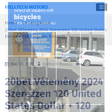
WELLTECH MOTORS
Home
Uncategorized
20bet Vélemény 2024 Szerezzen 120 United States
Dollar + 120 Pörgetés Bónuszt
0 Comments
May 28, 2023
Welltech Motors
20bet Vélemény 2024
Szerezzen 120 United
States Dollar + 120