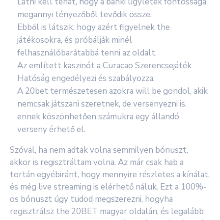
Látni kell tehát, hogy a banki ügyletek fontossága
megannyi tényezőből tevődik össze.
Ebből is látszik, hogy azért figyelnek the
játékosokra, és próbálják minél
felhasználóbarátabbá tenni az oldalt.
Az említett kaszinót a Curacao Szerencsejáték
Hatóság engedélyezi és szabályozza.
A 20bet természetesen azokra will be gondol, akik
nemcsak játszani szeretnek, de versenyezni is.
ennek köszönhetően számukra egy állandó
verseny érhető el.
Szóval, ha nem adtak volna semmilyen bónuszt,
akkor is regisztráltam volna. Az már csak hab a
tortán egyébiránt, hogy mennyire részletes a kínálat,
és még live streaming is elérhető náluk. Ezt a 100%-
os bónuszt úgy tudod megszerezni, hogyha
regisztrálsz the 20BET magyar oldalán, és legalább