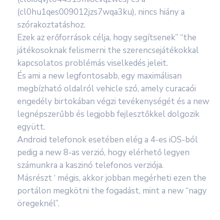
(cl0hu1qes009012jzs7wqa3ku), nincs hiány a
szórakoztatáshoz.
Ezek az erőforrások célja, hogy segítsenek” “the
játékosoknak felismerni the szerencsejátékokkal
kapcsolatos problémás viselkedés jeleit.
És ami a new legfontosabb, egy maximálisan
megbízható oldalról vehicle szó, amely curacaói
engedély birtokában végzi tevékenységét és a new
legnépszerűbb és legjobb fejlesztőkkel dolgozik
együtt.
Android telefonok esetében elég a 4-es iOS-ból
pedig a new 8-as verzió, hogy elérhető legyen
számunkra a kaszinó telefonos verziója.
Másrészt ‘ mégis, akkor jobban megérheti ezen the
portálon megkötni the fogadást, mint a new “nagy
öregeknél”.