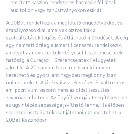
említett kaszinó rendszeres harmadik fél általi
auditokon vagy tanúsítványokon esik át.
A 20Bet rendelkezik a megfelelő engedélyekkel és
szabályozásokkal, amelyek biztosítják a
szolgáltatások legális és átlátható működését. A cég
egy nemzetközileg elismert licensszel rendelkezik,
amelyet az egyik legtekintélyesebb szerencsejáték-
hatóság, a Curaçaoi” “Szerencsejáték Felügyelet
adott ki. A 20 gamble login rendszer könnyen
kezelhető és gyors, ami nagyban megkönnyíti az
online játékot. A játékválaszték széles és változatos,
ami pozitívum, viszont néha az oldal lassulásai
zavaróak lehetnek. Az ügyfélszolgálat segítőkész, de
az ügyintézés sebessége javítható lenne. Ha élőben
szeretne asztali játékokat játszani, ezt megteheti a
20Bet Kaszinóban.