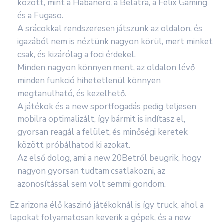
között, mint a Habanero, a Belatra, a Felix Gaming
és a Fugaso.
A srácokkal rendszeresen játszunk az oldalon, és
igazából nem is néztünk nagyon körül, mert minket
csak, és kizárólag a foci érdekel.
Minden nagyon könnyen ment, az oldalon lévő
minden funkció hihetetlenül könnyen
megtanulható, és kezelhető.
A játékok és a new sportfogadás pedig teljesen
mobilra optimalizált, így bármit is indítasz el,
gyorsan reagál a felület, és minőségi keretek
között próbálhatod ki azokat.
Az első dolog, ami a new 20Betről beugrik, hogy
nagyon gyorsan tudtam csatlakozni, az
azonosítással sem volt semmi gondom.
Ez arizona élő kaszinó játékoknál is így truck, ahol a
lapokat folyamatosan keverik a gépek, és a new