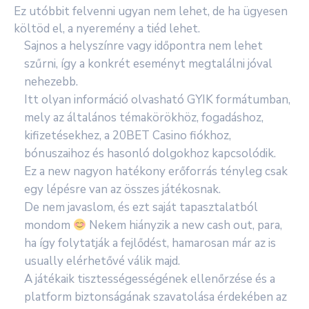
Ez utóbbit felvenni ugyan nem lehet, de ha ügyesen
költöd el, a nyeremény a tiéd lehet.
Sajnos a helyszínre vagy időpontra nem lehet
szűrni, így a konkrét eseményt megtalálni jóval
nehezebb.
Itt olyan információ olvasható GYIK formátumban,
mely az általános témakörökhöz, fogadáshoz,
kifizetésekhez, a 20BET Casino fiókhoz,
bónuszaihoz és hasonló dolgokhoz kapcsolódik.
Ez a new nagyon hatékony erőforrás tényleg csak
egy lépésre van az összes játékosnak.
De nem javaslom, és ezt saját tapasztalatból
mondom
Nekem hiányzik a new cash out, para,
ha így folytatják a fejlődést, hamarosan már az is
usually elérhetővé válik majd.
A játékaik tisztességességének ellenőrzése és a
platform biztonságának szavatolása érdekében az