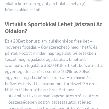
inkább kerestem egy olyan bukit, amelyik jó
bónuszokkal csábít.
Virtuális Sportokkal Lehet Játszani Az
Oldalon?
Ez a 20Bet bónusz, ami tulajdonképp free bet –
ingyenes fogadás – úgy szerezhető meg, ‘ hétfő és
péntek között minden nap legalább 5€ értékben
teszel meg fogadást/fogadásokat. Emellett
szombaton legalább 3500 HUF-ot kell befizetned az
egyenlegedre, amiért cserébe 100%-os 20Bet
ingyenes fogadás bónuszt kapsz. Ha a minimális
befizetés helyett a maximumra törekszel, 35 ezer
HUF értékben juthatsz Free Bet-hez.
Az említett kaszinóval kapcsolatos szó az utcán
összességében pozitív tapasztalatokat jelez,
hangsúlyozva the kaszinó megbízhatóságát és a