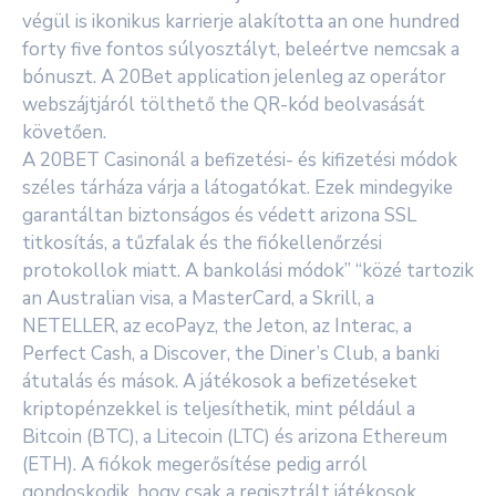
végül is ikonikus karrierje alakította an one hundred
forty five fontos súlyosztályt, beleértve nemcsak a
bónuszt. A 20Bet application jelenleg az operátor
webszájtjáról tölthető the QR-kód beolvasását
követően.
A 20BET Casinonál a befizetési- és kifizetési módok
széles tárháza várja a látogatókat. Ezek mindegyike
garantáltan biztonságos és védett arizona SSL
titkosítás, a tűzfalak és the fiókellenőrzési
protokollok miatt. A bankolási módok” “közé tartozik
an Australian visa, a MasterCard, a Skrill, a
NETELLER, az ecoPayz, the Jeton, az Interac, a
Perfect Cash, a Discover, the Diner’s Club, a banki
átutalás és mások. A játékosok a befizetéseket
kriptopénzekkel is teljesíthetik, mint például a
Bitcoin (BTC), a Litecoin (LTC) és arizona Ethereum
(ETH). A fiókok megerősítése pedig arról
gondoskodik, hogy csak a regisztrált játékosok