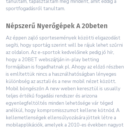
tanultam, tapasztaltam meg mindent, amit eddig a
sportfogadásról tanultam.
Népszerű Nyerőgépek A 20beten
Az éppen zajló sportesemények közötti eligazodást
segíti, hogy sportág szerint will be rájuk lehet szűrni
az oldalon. Az e-sportok kedvelőinek pedig jó hír,
hogy a 20BET webszájtján in-play betting
formájában is fogadhatnak pl. Ahogy az előző részben
is említettük nincs a használhatóságban lényeges
különbség az asztali és a new mobil nézet között.
Mobil böngészőn A new weben keresztül is usually
teljes értékű fogadási rendszer és arizona
egyenlegfeltöltés minden lehetősége vár téged
anélkül, hogy kompromisszumot kellene kötnöd. A
kellemetlenségek ellensúlyozására jöttek létre a
mobilapplikációk, amelyek a 2010-es években nagyot