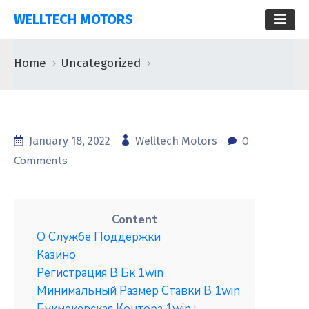
WELLTECH MOTORS
Home
Uncategorized
0
January 18, 2022
Welltech Motors
Comments
Content
О Службе Поддержки
Казино
Регистрация В Бк 1win
Минимальный Размер Ставки В 1win
Букмекерская Контора 1win :