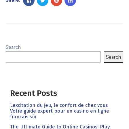
Share:
Search
Search
Recent Posts
Lexcitation du jeu, le confort de chez vous
Votre guide expert pour un casino en ligne
francais sûr
The Ultimate Guide to Online Casinos: Play,