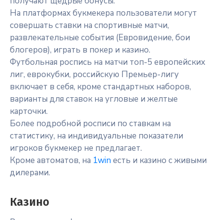
получают щедрые бонусы.
На платформах букмекера пользователи могут
совершать ставки на спортивные матчи,
развлекательные события (Евровидение, бои
блогеров), играть в покер и казино.
Футбольная роспись на матчи топ-5 европейских
лиг, еврокубки, российскую Премьер-лигу
включает в себя, кроме стандартных наборов,
варианты для ставок на угловые и желтые
карточки.
Более подробной росписи по ставкам на
статистику, на индивидуальные показатели
игроков букмекер не предлагает.
Кроме автоматов, на
1win
есть и казино с живыми
дилерами.
Казино