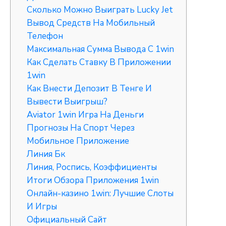
Сколько Можно Выиграть Lucky Jet
Вывод Средств На Мобильный
Телефон
Максимальная Сумма Вывода С 1win
Как Сделать Ставку В Приложении
1win
Как Внести Депозит В Тенге И
Вывести Выигрыш?
Aviator 1win Игра На Деньги
Прогнозы На Спорт Через
Мобильное Приложение
Линия Бк
Линия, Роспись, Коэффициенты
Итоги Обзора Приложения 1win
Онлайн-казино 1win: Лучшие Слоты
И Игры
Официальный Сайт