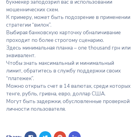
букмекер заподозрил вас в использовании
мошеннических схем.
К примеру, может быть подозрение в применении
стратегии “вилок”.
Выбирая банковскую карточку обналичивание
проходит по более строгому сценарию.
Здесь минимальная планка – one thousand грн или
эквивалент.
Чтобы знать максимальный и минимальный
лимит, обратитесь в службу поддержки своих
“платежек”.
Можно открыть счет в 14 валютах, среди которых
тенге, рубль, гривна, евро, доллар США.
Могут быть задержки, обусловленные проверкой
личности пользователя.