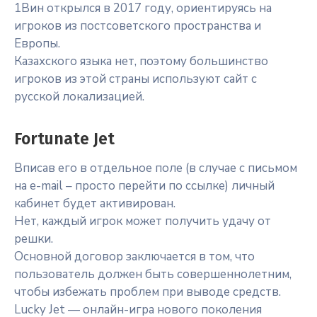
1Вин открылся в 2017 году, ориентируясь на
игроков из постсоветского пространства и
Европы.
Казахского языка нет, поэтому большинство
игроков из этой страны используют сайт с
русской локализацией.
Fortunate Jet
Вписав его в отдельное поле (в случае с письмом
на e-mail – просто перейти по ссылке) личный
кабинет будет активирован.
Нет, каждый игрок может получить удачу от
решки.
Основной договор заключается в том, что
пользователь должен быть совершеннолетним,
чтобы избежать проблем при выводе средств.
Lucky Jet — онлайн-игра нового поколения