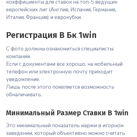
коэффициенты для ставок на топ-5 ведущих
европейских лиг (Англия, Испания, Германия,
Италия, Франция) и еврокубки.
Регистрация В Бк 1win
С фото должны ознакомиться специалисты
компании.
Если с документами все хорошо, на мобильный
телефон или электронную почту приходит
уведомление.
Лишь после этого появляется возможность
обналичивать.
Минимальный Размер Ставки В 1win
Это минимальный показатель маржи в игорном
заведении, который объективно можно считать