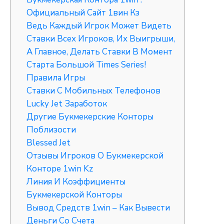
Официальный Сайт 1вин Кз
Ведь Каждый Игрок Может Видеть
Ставки Всех Игроков, Их Выигрыши,
А Главное, Делать Ставки В Момент
Старта Большой Times Series!
Правила Игры
Ставки С Мобильных Телефонов
Lucky Jet Заработок
Другие Букмекерские Конторы
Поблизости
Blessed Jet
Отзывы Игроков О Букмекерской
Конторе 1win Kz
Линия И Коэффициенты
Букмекерской Конторы
Вывод Средств 1win – Как Вывести
Деньги Со Счета