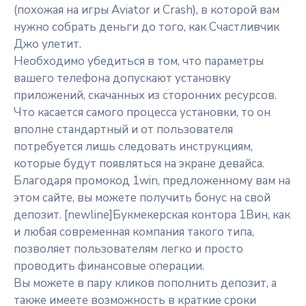
(похожая на игры Aviator и Crash), в которой вам
нужно собрать деньги до того, как Счастливчик
Джо улетит.
Необходимо убедиться в том, что параметры
вашего телефона допускают установку
приложений, скачанных из сторонних ресурсов.
Что касается самого процесса установки, то он
вполне стандартный и от пользователя
потребуется лишь следовать инструкциям,
которые будут появляться на экране девайса.
Благодаря промокод 1win, предложенному вам на
этом сайте, вы можете получить бонус на свой
депозит. [newline]Букмекерская контора 1Вин, как
и любая современная компания такого типа,
позволяет пользователям легко и просто
проводить финансовые операции.
Вы можете в пару кликов пополнить депозит, а
также имеете возможность в краткие сроки