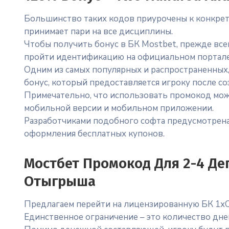
Большинство таких кодов приурочены к конкрет
принимает пари на все дисциплины.
Чтобы получить бонус в БК Mostbet, прежде вс
пройти идентификацию на официальном портале
Одним из самых популярных и распространенных,
бонус, который предоставляется игроку после со
Примечательно, что использовать промокод можн
мобильной версии и мобильном приложении.
Разработчиками подобного софта предусмотрен
оформления бесплатных купонов.
Мостбет Промокод Для 2-4 Де
Отыгрыша
Предлагаем перейти на лицензированную БК 1хСт
Единственное ограничение – это количество дней