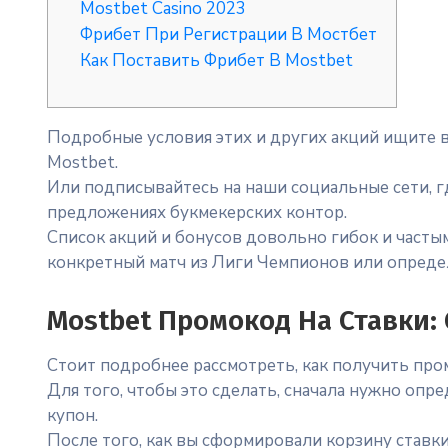
Mostbet Casino 2023
Фрибет При Регистрации В Мостбет
Как Поставить Фрибет В Mostbet
Подробные условия этих и других акций ищите в
Mostbet.
Или подписывайтесь на наши социальные сети, 
предложениях букмекерских контор.
Список акций и бонусов довольно гибок и част
конкретный матч из Лиги Чемпионов или опреде
Mostbet Промокод На Ставки
Стоит подробнее рассмотреть, как получить пром
Для того, чтобы это сделать, сначала нужно опре
купон.
После того, как вы сформировали корзину ставки