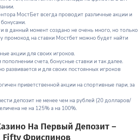
пании.
онтора МостБет всегда проводит различные акции и
 бонусами.
ти в данный момент создано не очень много, но только
му промокод на ставки Мостбет можно будет найти
ые акции для своих игроков.
 пополнении счета, бонусные ставки и так далее.
о развивается и для своих постоянных игроков
гичен приветственной акции на спортивные пари, за
нести депозит не менее чем на рублей (20 долларов/
величена не на 125% а на 100%.
Казино На Первый Депозит –
 Fifty Фриспинов