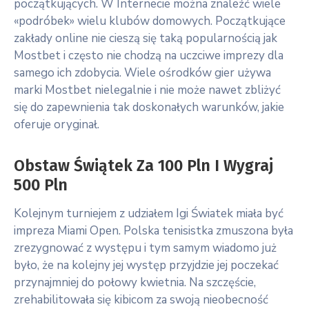
początkujących. W Internecie można znaleźć wiele
«podróbek» wielu klubów domowych. Początkujące
zakłady online nie cieszą się taką popularnością jak
Mostbet i często nie chodzą na uczciwe imprezy dla
samego ich zdobycia. Wiele ośrodków gier używa
marki Mostbet nielegalnie i nie może nawet zbliżyć
się do zapewnienia tak doskonałych warunków, jakie
oferuje oryginał.
Obstaw Świątek Za 100 Pln I Wygraj
500 Pln
Kolejnym turniejem z udziałem Igi Światek miała być
impreza Miami Open. Polska tenisistka zmuszona była
zrezygnować z występu i tym samym wiadomo już
było, że na kolejny jej występ przyjdzie jej poczekać
przynajmniej do połowy kwietnia. Na szczęście,
zrehabilitowała się kibicom za swoją nieobecność