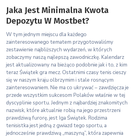
Jaka Jest Minimalna Kwota
Depozytu W Mostbet?
W tym jednym miejscu dla każdego
zainteresowanego tematem przygotowaliśmy
zestawienie najbliższych wydarzeń, w których
zobaczymy naszą najlepszą zawodniczkę. Kalendarz
jest aktualizowany na bieżąco podobnie jak i to, z kim
teraz Świątek gra mecz. Ostatnimi czasy tenis cieszy
się w naszym kraju olbrzymim i stale rosnącym
zainteresowaniem. Nie ma co ukrywać – zawdzięcza je
przede wszystkim sukcesom Polaków właśnie w tej
dyscyplinie sportu. Jednym z najbardziej znakomitych
nazwisk, które aktualnie robią na jego przestrzeni
prawdziwą furorę, jest Iga Świątek. Rodzima
tenisistka jest jedną z gwiazd tego sportu, a
jednocześnie prawdziwą „maszyną”, która zapewnia