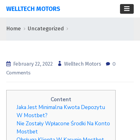
WELLTECH MOTORS
Home
Uncategorized
0
February 22, 2022
Welltech Motors
Comments
Content
Jaka Jest Minimalna Kwota Depozytu
W Mostbet?
Nie Zostały Wpłacone Środki Na Konto
Mostbet
Obsługa Klienta W Kasynie Mostbet