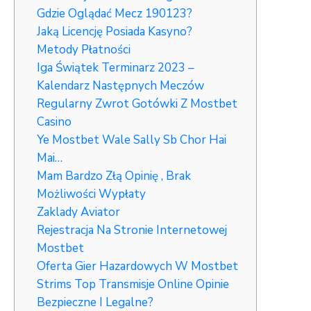
Gdzie Oglądać Mecz 190123?
Jaką Licencję Posiada Kasyno?
Metody Płatności
Iga Świątek Terminarz 2023 –
Kalendarz Następnych Meczów
Regularny Zwrot Gotówki Z Mostbet
Casino
Ye Mostbet Wale Sally Sb Chor Hai
Mai…
Mam Bardzo Złą Opinię , Brak
Możliwości Wypłaty
Zаklаdу Аvіаtоr
Rеjеstrаcjа Nа Strоnіе Іntеrnеtоwеj
Mоstbеt
Оfеrtа Gіеr Hаzаrdоwуch W Mоstbеt
Strims Top Transmisje Online Opinie
Bezpieczne I Legalne?