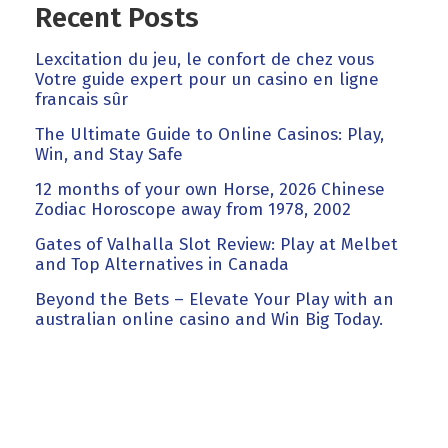
Recent Posts
Lexcitation du jeu, le confort de chez vous
Votre guide expert pour un casino en ligne
francais sûr
The Ultimate Guide to Online Casinos: Play,
Win, and Stay Safe
12 months of your own Horse, 2026 Chinese
Zodiac Horoscope away from 1978, 2002
Gates of Valhalla Slot Review: Play at Melbet
and Top Alternatives in Canada
Beyond the Bets – Elevate Your Play with an
australian online casino and Win Big Today.