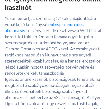
kaszinót
Yukon betartja a szerencsejátékok tulajdonlására
vonatkozó kormányzati
hitnspin androidos
alkalmazás
törvényeket, de részt vesz a WCLC által
kezelt lottókban. Ontario Kanada egyik legjobb
szerencsejáték-tulajdonlási helye, amelyet az
iGaming Ontario és az AGCO kezel. Az északnyugati
régiókhoz hasonlóan Nunavutnak sincs egyedi
szerencsejáték-szabályozása, és a kanadai erőszakos
jelszó alapján hozott szövetségi törvényekre és
rendeletekre kell támaszkodnia.
Igen, az online kaszinók biztonságosak lehetnek, ha
megbízható szabályozó hatóságok regisztrálták
őket, és élvonalbeli biztonsági szabványokat
alkalmaznak, beleértve az SSL-biztonságot. Az ilyen
típusú bónuszok a tét egy részét is biztosíthatják,