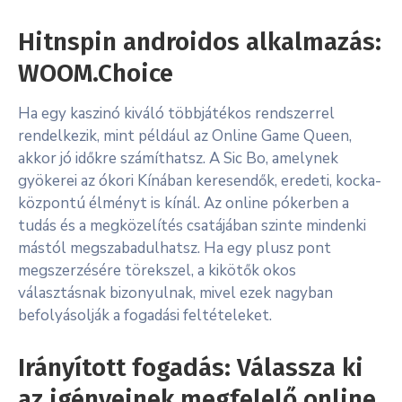
Hitnspin androidos alkalmazás:
WOOM.Choice
Ha egy kaszinó kiváló többjátékos rendszerrel
rendelkezik, mint például az Online Game Queen,
akkor jó időkre számíthatsz. A Sic Bo, amelynek
gyökerei az ókori Kínában keresendők, eredeti, kocka-
központú élményt is kínál. Az online pókerben a
tudás és a megközelítés csatájában szinte mindenki
mástól megszabadulhatsz. Ha egy plusz pont
megszerzésére törekszel, a kikötők okos
választásnak bizonyulnak, mivel ezek nagyban
befolyásolják a fogadási feltételeket.
Irányított fogadás: Válassza ki
az igényeinek megfelelő online