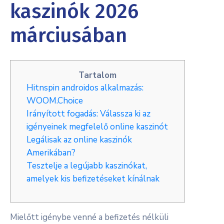
kaszinók 2026
márciusában
Tartalom
Hitnspin androidos alkalmazás:
WOOM.Choice
Irányított fogadás: Válassza ki az
igényeinek megfelelő online kaszinót
Legálisak az online kaszinók
Amerikában?
Tesztelje a legújabb kaszinókat,
amelyek kis befizetéseket kínálnak
Mielőtt igénybe venné a befizetés nélküli