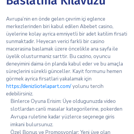
Baslatma Kilavuzu
Avrupa’nin en önde gelen çevrim içi eglence
merkezlerinden biri kabul edilen Abebet casino,
üyelerine kolay ayrica emniyetli bir adet katilim firsati
sunmaktadir. Heyecan verici farkli bir casino
macerasina baslamak üzere öncelikle ana sayfa ile
üyelik olusturmaniz sarttir. Bu cazino, oyuncu
deneyimini daima ön planda kabul eder ve bu amaçla
süreçlerini sürekli günceller. Kayit formunu hemen
görmek ayrica firsatlari yakalamak için
https://denizliotelapart.com/
yolunu tercih
edebilirsiniz.
Binlerce Oyuna Erisim: Üye oldugunuzda video
slotlardan canli masalar kategorilerine, pokerden
Avrupa ruletine kadar yüzlerce seçenege giris
imkani bulursunuz.
Özel Bonus ve Promosyonlar: Yeni üye olan