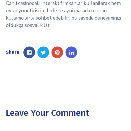
Canli casinodaki interaktif imkanlar kullanilarak hem
oyun yöneticisi ile birlikte ayni masada oturan
kullanicilarla sohbet edebilir, bu sayede deneyiminizi
oldukça sosyal kilar.
Share:
Leave Your Comment