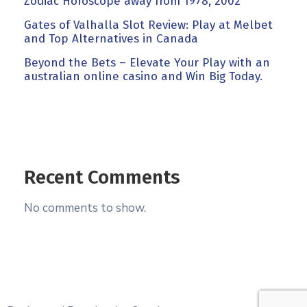
Zodiac Horoscope away from 1978, 2002
Gates of Valhalla Slot Review: Play at Melbet
and Top Alternatives in Canada
Beyond the Bets – Elevate Your Play with an
australian online casino and Win Big Today.
Recent Comments
No comments to show.