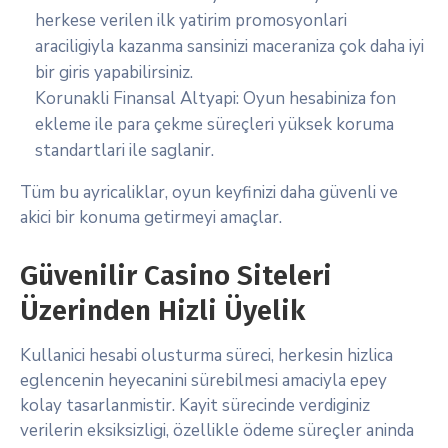
herkese verilen ilk yatirim promosyonlari
araciligiyla kazanma sansinizi maceraniza çok daha iyi
bir giris yapabilirsiniz.
Korunakli Finansal Altyapi: Oyun hesabiniza fon
ekleme ile para çekme süreçleri yüksek koruma
standartlari ile saglanir.
Tüm bu ayricaliklar, oyun keyfinizi daha güvenli ve
akici bir konuma getirmeyi amaçlar.
Güvenilir Casino Siteleri
Üzerinden Hizli Üyelik
Kullanici hesabi olusturma süreci, herkesin hizlica
eglencenin heyecanini sürebilmesi amaciyla epey
kolay tasarlanmistir. Kayit sürecinde verdiginiz
verilerin eksiksizligi, özellikle ödeme süreçler aninda