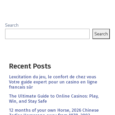
Search
Search
Recent Posts
Lexcitation du jeu, le confort de chez vous
Votre guide expert pour un casino en ligne
francais sûr
The Ultimate Guide to Online Casinos: Play,
Win, and Stay Safe
12 months of your own Horse, 2026 Chinese