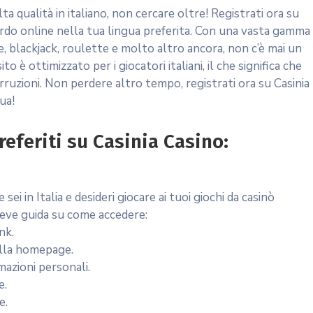
alta qualità in italiano, non cercare oltre! Registrati ora su
ardo online nella tua lingua preferita. Con una vasta gamma
ne, blackjack, roulette e molto altro ancora, non c’è mai un
o è ottimizzato per i giocatori italiani, il che significa che
erruzioni. Non perdere altro tempo, registrati ora su Casinia
ua!
referiti su Casinia Casino:
i in Italia e desideri giocare ai tuoi giochi da casinò
breve guida su come accedere:
nk.
della homepage.
mazioni personali.
e.
e.