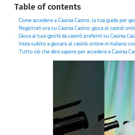
Table of contents
Come accedere a Casinia Casino: la tua guida per gioc
Registrati ora su Casinia Casino: gioca al casinò onli
Gioca ai tuoi giochi da casinò preferiti su Casinia Cas
Inizia subito a giocare al casinò online in italiano c
Tutto ciò che devi sapere per accedere a Casinia Casi