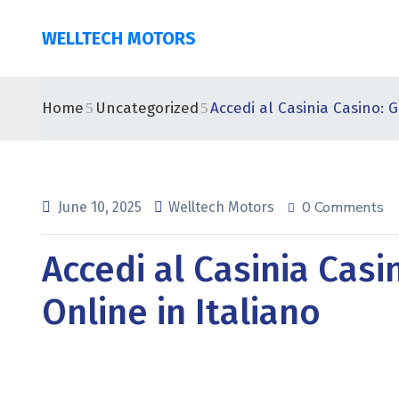
WELLTECH MOTORS
Home
Uncategorized
Accedi al Casinia Casino: G
0 Comments
June 10, 2025
Welltech Motors
Accedi al Casinia Casi
Online in Italiano