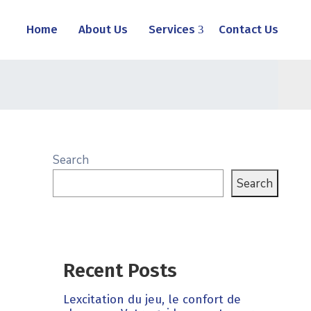
Home
About Us
Services
Contact Us
Search
Search
Recent Posts
Lexcitation du jeu, le confort de