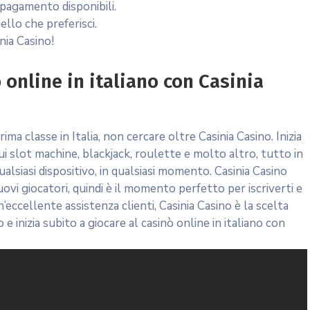
 pagamento disponibili.
ello che preferisci.
inia Casino!
ò online in italiano con Casinia
prima classe in Italia, non cercare oltre Casinia Casino. Inizia
 cui slot machine, blackjack, roulette e molto altro, tutto in
qualsiasi dispositivo, in qualsiasi momento. Casinia Casino
ovi giocatori, quindi è il momento perfetto per iscriverti e
n’eccellente assistenza clienti, Casinia Casino è la scelta
 e inizia subito a giocare al casinò online in italiano con