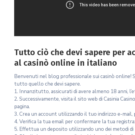
Tutto ciò che devi sapere per a
al casinò online in italiano
Benvenuti nel blog professionale sui casinò online! Se
tutto quello che devi sapere.
1. Innanzitutto, assicurati di avere almeno 18 anni, l’e
2. Successivamente, visita il sito web di Casinia Casin
pagina.
3. Crea un account utilizzando il tuo indirizzo e-mail,
4. Verifica la tua email per confermare la tua registr
5. Effettua un deposito utilizzando uno dei metodi di 