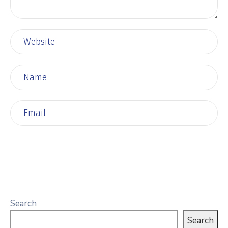
Search
Search