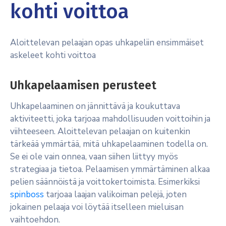
kohti voittoa
Aloittelevan pelaajan opas uhkapeliin ensimmäiset
askeleet kohti voittoa
Uhkapelaamisen perusteet
Uhkapelaaminen on jännittävä ja koukuttava
aktiviteetti, joka tarjoaa mahdollisuuden voittoihin ja
viihteeseen. Aloittelevan pelaajan on kuitenkin
tärkeää ymmärtää, mitä uhkapelaaminen todella on.
Se ei ole vain onnea, vaan siihen liittyy myös
strategiaa ja tietoa. Pelaamisen ymmärtäminen alkaa
pelien säännöistä ja voittokertoimista. Esimerkiksi
spinboss
tarjoaa laajan valikoiman pelejä, joten
jokainen pelaaja voi löytää itselleen mieluisan
vaihtoehdon.