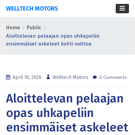
WELLTECH MOTORS
Home
Public
Aloittelevan pelaajan opas uhkapeliin
ensimmäiset askeleet kohti voittoa
0 Comments
April 10, 2026
Welltech Motors
Aloittelevan pelaajan
opas uhkapeliin
ensimmäiset askeleet