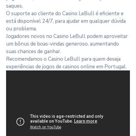
saques.
O suporte ao cliente do Casino LeBull é eficiente e
está disponível 24/7, para ajudar em qualquer dúvida
ou problema.
Jogadores novos no Casino LeBull podem aproveitar
um bônus de boas-vindas generoso, aumentando
suas chances de ganhar.
Recomendamos o Casino LeBull para quem deseja
experiências de jogos de casinos online em Portugal.