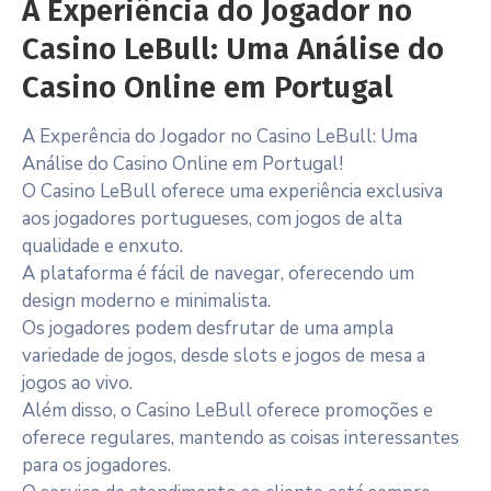
A Experiência do Jogador no
Casino LeBull: Uma Análise do
Casino Online em Portugal
A Experência do Jogador no Casino LeBull: Uma
Análise do Casino Online em Portugal!
O Casino LeBull oferece uma experiência exclusiva
aos jogadores portugueses, com jogos de alta
qualidade e enxuto.
A plataforma é fácil de navegar, oferecendo um
design moderno e minimalista.
Os jogadores podem desfrutar de uma ampla
variedade de jogos, desde slots e jogos de mesa a
jogos ao vivo.
Além disso, o Casino LeBull oferece promoções e
oferece regulares, mantendo as coisas interessantes
para os jogadores.