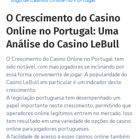
Jogo de Casinos Online no Portugal
O Crescimento do Casino
Online no Portugal: Uma
Análise do Casino LeBull
O Crescimento do Casino Online no Portugal tem
sido notável, com mais jogadores se inclinando por
essa forma conveniente de jogar. A popularidade do
Casino LeBull em particular é um indicador deste
crescimento.
A legislação portuguesa tem desempenhado um
papel importante neste crescimento, permitindo que
operadores online legítimos entrem no mercado. Isso
tem resultado em uma variedade de opções de casino
online para jogadores portugueses.
A facilidade de acesso a esses casinos online também