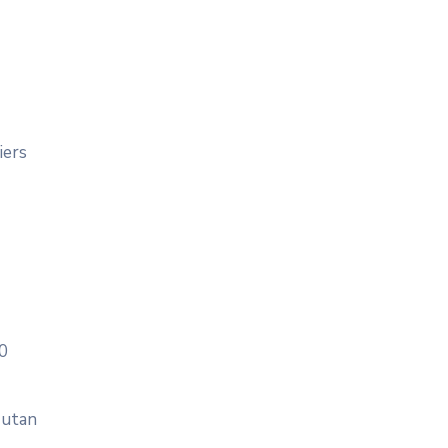
iers
30
 utan