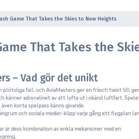
rash Game That Takes the Skies to New Heights
Game That Takes the Ski
rs – Vad gör det unikt
plötsliga fall, och AviaMasters ger en fräsch twist till ge
ch känner adrenalinet av att lyfta ut i okänd luftfart. Spele
t även korta spelpass känns givande.
ngrum och sociala medier-klipp varje gång ett flygplan la
tlar är dess kombination av enkla mekanismer med en
ygning.