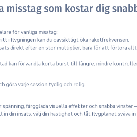
ba misstag som kostar dig snab
are för vanliga misstag:
tt i flygningen kan du oavsiktligt öka raketfrekvensen.
sats direkt efter en stor multiplier, bara för att förlora allt
tad kan förvandla korta burst till längre, mindre kontrolle
h göra varje session tydlig och rolig.
spänning, färgglada visuella effekter och snabba vinster –
 in din insats, välj din hastighet och låt flygplanet sväva in i