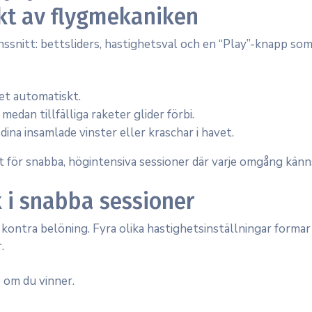
ikt av flygmekaniken
nssnitt: bettsliders, hastighetsval och en “Play”-knapp so
net automatiskt.
edan tillfälliga raketer glider förbi.
ina insamlade vinster eller kraschar i havet.
kt för snabba, högintensiva sessioner där varje omgång kän
k i snabba sessioner
 kontra belöning. Fyra olika hastighetsinställningar formar
.
e om du vinner.