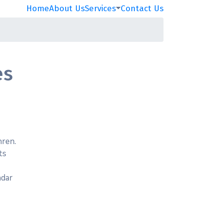
Home
About Us
Services
Contact Us
es
nren.
ts
ndar