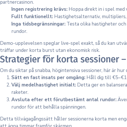
partnercasinon.
Ingen registrering krävs:
Hoppa direkt in i spel med v
Fullt funktionellt:
Hastighetsalternativ, multipliers, 
Inga tidsbegränsningar:
Testa olika hastigheter och 
rundor.
Demo-upplevelsen speglar live-spel exakt, så du kan utvär
träffar under korta burst utan ekonomisk risk.
Strategier för korta sessioner –
Om du siktar på snabba, högintensiva sessioner, här är hur
Sätt en fast insats per omgång:
Håll dig till €5–€1
Välj medelhastighet initialt:
Detta ger en balansera
raketer.
Avsluta efter ett förutbestämt antal rundor:
Även
rundor för att behålla spänningen.
Detta tillvägagångssätt håller sessionerna korta men enga
att ägna timmar framför skärmen.