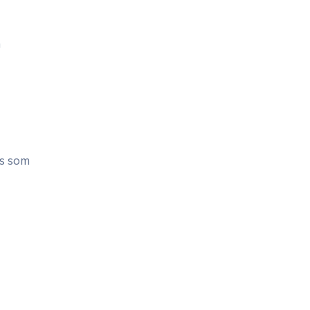
m
ns som