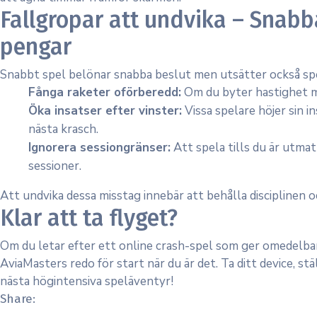
Fallgropar att undvika – Snab
pengar
Snabbt spel belönar snabba beslut men utsätter också spel
Fånga raketer oförberedd:
Om du byter hastighet mi
Öka insatser efter vinster:
Vissa spelare höjer sin in
nästa krasch.
Ignorera sessiongränser:
Att spela tills du är utmat
sessioner.
Att undvika dessa misstag innebär att behålla disciplinen oc
Klar att ta flyget?
Om du letar efter ett online crash-spel som ger omedelbar 
AviaMasters redo för start när du är det. Ta ditt device, ställ
nästa högintensiva speläventyr!
Share: