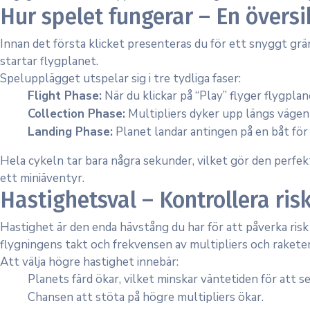
Hur spelet fungerar – En övers
Innan det första klicket presenteras du för ett snyggt grä
startar flygplanet.
Spelupplägget utspelar sig i tre tydliga faser:
Flight Phase:
När du klickar på “Play” flyger flygpla
Collection Phase:
Multipliers dyker upp längs vägen m
Landing Phase:
Planet landar antingen på en båt för d
Hela cykeln tar bara några sekunder, vilket gör den perfe
ett miniäventyr.
Hastighetsval – Kontrollera ris
Hastighet är den enda hävstång du har för att påverka risk
flygningens takt och frekvensen av multipliers och raketer
Att välja högre hastighet innebär:
Planets färd ökar, vilket minskar väntetiden för att s
Chansen att stöta på högre multipliers ökar.