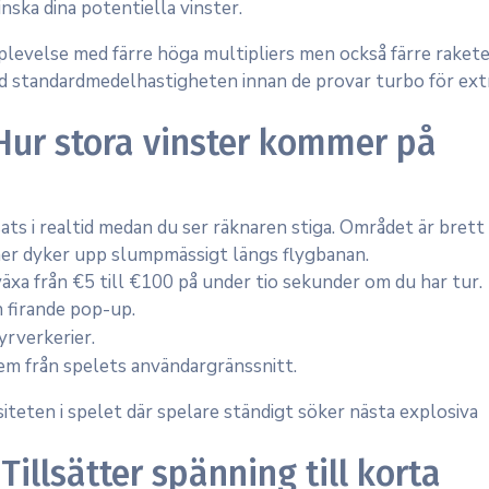
nska dina potentiella vinster.
levelse med färre höga multipliers men också färre rakete
ed standardmedelhastigheten innan de provar turbo för ext
Hur stora vinster kommer på
nsats i realtid medan du ser räknaren stiga. Området är bret
ikoner dyker upp slumpmässigt längs flygbanan.
växa från €5 till €100 på under tio sekunder om du har tur.
 firande pop-up.
yrverkerier.
m från spelets användargränssnitt.
iteten i spelet där spelare ständigt söker nästa explosiva
llsätter spänning till korta