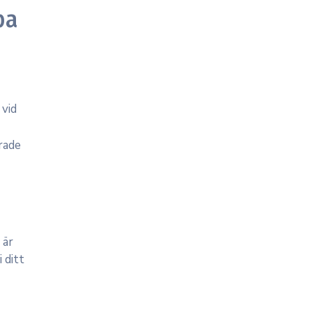
ba
 vid
rade
 är
 ditt