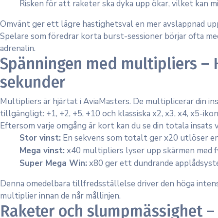
Risken för att raketer ska dyka upp ökar, vilket kan mi
Omvänt ger ett lägre hastighetsval en mer avslappnad upp
Spelare som föredrar korta burst-sessioner börjar ofta m
adrenalin.
Spänningen med multipliers – 
sekunder
Multipliers är hjärtat i AviaMasters. De multiplicerar din i
tillgängligt: +1, +2, +5, +10 och klassiska x2, x3, x4, x5-
Eftersom varje omgång är kort kan du se din totala insats 
Stor vinst:
En sekvens som totalt ger x20 utlöser en
Mega vinst:
x40 multipliers lyser upp skärmen med f
Super Mega Win:
x80 ger ett dundrande applådsyste
Denna omedelbara tillfredsställelse driver den höga intens
multiplier innan de når mållinjen.
Raketer och slumpmässighet – Ti