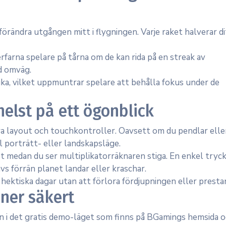
örändra utgången mitt i flygningen. Varje raket halverar di
farna spelare på tårna om de kan rida på en streak av
d omväg.
ika, vilket uppmuntrar spelare att behålla fokus under de
elst på ett ögonblick
iva layout och touchkontroller. Oavsett om du pendlar elle
ll porträtt- eller landskapsläge.
et medan du ser multiplikatorräknaren stiga. En enkel tryc
vs förrän planet landar eller kraschar.
hektiska dagar utan att förlora fördjupningen eller presta
oner säkert
a in i det gratis demo-läget som finns på BGamings hemsida 