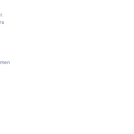
r.
ra
t men