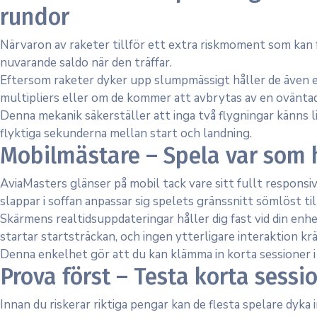
rundor
Närvaron av raketer tillför ett extra riskmoment som kan f
nuvarande saldo när den träffar.
Eftersom raketer dyker upp slumpmässigt håller de även er
multipliers eller om de kommer att avbrytas av en ovänta
Denna mekanik säkerställer att inga två flygningar känns l
flyktiga sekunderna mellan start och landning.
Mobilmästare – Spela var som h
AviaMasters glänser på mobil tack vare sitt fullt respons
slappar i soffan anpassar sig spelets gränssnitt sömlöst ti
Skärmens realtidsuppdateringar håller dig fast vid din enh
startar startsträckan, och ingen ytterligare interaktion krä
Denna enkelhet gör att du kan klämma in korta sessioner i 
Prova först – Testa korta sessi
Innan du riskerar riktiga pengar kan de flesta spelare dyk