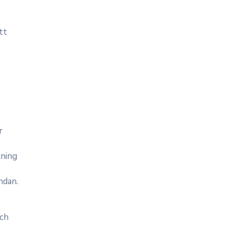
tt
r
kning
ndan.
och