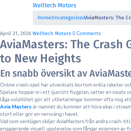
Welltech Motors
Home
Uncategorized
AviaMasters: The C
0 Comments
April 21, 2026
Welltech Motors
AviaMasters: The Crash 
to New Heights
En snabb översikt av AviaMaste
Online crash-spel har utvecklats bortom enkla raketer och 
Spelare hoppar in i ett ljusrött flygplan, sätter en insats o
låga volatilitet gör att utbetalningar kommer ofta nog at
Avia Masters
är namnet du kommer att höra ekas i streami
stort eller gör en nersväng i havet.
Vad som verkligen skiljer AviaMasters från andra crash-ti
engagerande visuell upplevelse som fångar essensen av fl