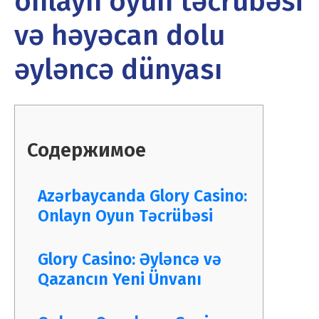
onlayn oyun təcrübəsi
və həyəcan dolu
əyləncə dünyası
Содержимое
Azərbaycanda Glory Casino:
Onlayn Oyun Təcrübəsi
Glory Casino: Əyləncə və
Qazancın Yeni Ünvanı