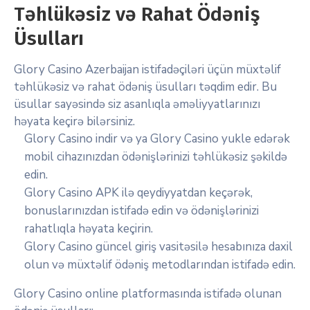
Təhlükəsiz və Rahat Ödəniş
Üsulları
Glory Casino Azerbaijan istifadəçiləri üçün müxtəlif
təhlükəsiz və rahat ödəniş üsulları təqdim edir. Bu
üsullar sayəsində siz asanlıqla əməliyyatlarınızı
həyata keçirə bilərsiniz.
Glory Casino indir və ya Glory Casino yukle edərək
mobil cihazınızdan ödənişlərinizi təhlükəsiz şəkildə
edin.
Glory Casino APK ilə qeydiyyatdan keçərək,
bonuslarınızdan istifadə edin və ödənişlərinizi
rahatlıqla həyata keçirin.
Glory Casino güncel giriş vasitəsilə hesabınıza daxil
olun və müxtəlif ödəniş metodlarından istifadə edin.
Glory Casino online platformasında istifadə olunan