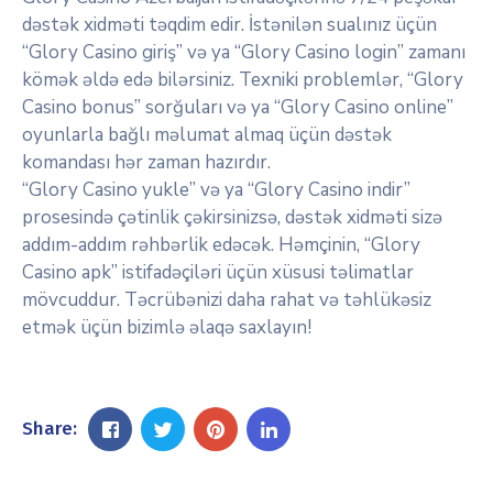
dəstək xidməti təqdim edir. İstənilən sualınız üçün
“Glory Casino giriş” və ya “Glory Casino login” zamanı
kömək əldə edə bilərsiniz. Texniki problemlər, “Glory
Casino bonus” sorğuları və ya “Glory Casino online”
oyunlarla bağlı məlumat almaq üçün dəstək
komandası hər zaman hazırdır.
“Glory Casino yukle” və ya “Glory Casino indir”
prosesində çətinlik çəkirsinizsə, dəstək xidməti sizə
addım-addım rəhbərlik edəcək. Həmçinin, “Glory
Casino apk” istifadəçiləri üçün xüsusi təlimatlar
mövcuddur. Təcrübənizi daha rahat və təhlükəsiz
etmək üçün bizimlə əlaqə saxlayın!
Share: