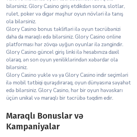
bilərsiniz. Glory Casino giriş etdikdən sonra, slotlar,
rulet, poker və digər məşhur oyun növləri ilə tanış
ola bilərsiniz.
Glory Casino bonus təklifləri ilə oyun təcrübənizi
daha da maraqlı edə bilərsiniz. Glory Casino online
platforması hər zövqə uyğun oyunlar ilə zəngindir.
Glory Casino güncel giriş linki ilə hesabınıza daxil
olaraq, ən son oyun yeniliklərindən xəbərdar ola
bilərsiniz.
Glory Casino yukle və ya Glory Casino indir seçimləri
ilə mobil tətbiqi quraşdıraraq, oyun dünyasına səyahət
edə bilərsiniz. Glory Casino, hər bir oyun həvəskarı
üçün unikal və maraqlı bir təcrübə təqdim edir.
Maraqlı Bonuslar və
Kampaniyalar