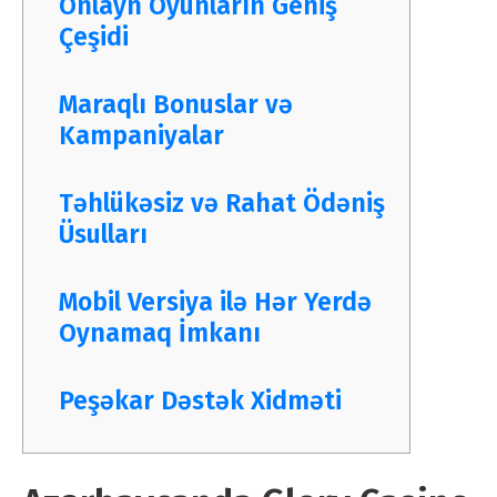
Onlayn Oyunların Geniş
Çeşidi
Maraqlı Bonuslar və
Kampaniyalar
Təhlükəsiz və Rahat Ödəniş
Üsulları
Mobil Versiya ilə Hər Yerdə
Oynamaq İmkanı
Peşəkar Dəstək Xidməti