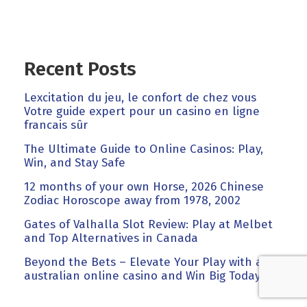
Recent Posts
Lexcitation du jeu, le confort de chez vous
Votre guide expert pour un casino en ligne
francais sûr
The Ultimate Guide to Online Casinos: Play,
Win, and Stay Safe
12 months of your own Horse, 2026 Chinese
Zodiac Horoscope away from 1978, 2002
Gates of Valhalla Slot Review: Play at Melbet
and Top Alternatives in Canada
Beyond the Bets – Elevate Your Play with an
australian online casino and Win Big Today.