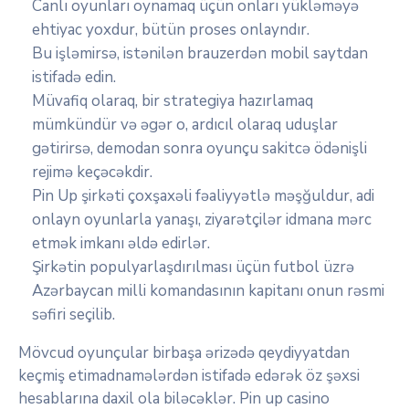
Canlı oyunları oynamaq üçün onları yükləməyə
ehtiyac yoxdur, bütün proses onlayndır.
Bu işləmirsə, istənilən brauzerdən mobil saytdan
istifadə edin.
Müvafiq olaraq, bir strategiya hazırlamaq
mümkündür və əgər o, ardıcıl olaraq uduşlar
gətirirsə, demodan sonra oyunçu sakitcə ödənişli
rejimə keçəcəkdir.
Pin Up şirkəti çoxşaxəli fəaliyyətlə məşğuldur, adi
onlayn oyunlarla yanaşı, ziyarətçilər idmana mərc
etmək imkanı əldə edirlər.
Şirkətin populyarlaşdırılması üçün futbol üzrə
Azərbaycan milli komandasının kapitanı onun rəsmi
səfiri seçilib.
Mövcud oyunçular birbaşa ərizədə qeydiyyatdan
keçmiş etimadnamələrdən istifadə edərək öz şəxsi
hesablarına daxil ola biləcəklər. Pin up casino