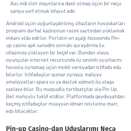
Axı, indi slot maşınlarına daxil olmaq üçün bir neçə
saniyə sərf etmək kifayət edir.
Android üçün uyğunlaşdırılmış cihazların həvəskarları
proqramı dərhal kazinonun rəsmi saytından yükləmək
imkanı əldə edirlər. Portalın ən aşağı hissəsində Pin-
up casino apk sənədini sonrakı quraşdırma ilə
cihazınıza yükləyən bir keçid var. Bundan əlavə,
oyunçular internet resursunda öz sevimli oyunlarını
həvəslə oynamaq üçün mobil versiyadan istifadə edə
bilərlər. İstifadəçilər qumar oynaya, maliyyə
əməliyyatları apara və ya dəstək xidməti ilə əlaqə
saxlaya bilər. Bu məqsədlə tərtibatçılar əla Pin Up
Bet məhsulu təklif etdilər. Platformada qeydiyyatdan
keçmiş istifadəçilər müəyyən idman növlərinə mərc
edə biləcəklər.
Pin-up Casino-dan Uduşlarımı Necə