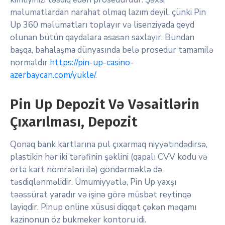
məlumatlardan narahat olmaq lazım deyil, çünki Pin
Up 360 məlumatları toplayır və lisenziyada qeyd
olunan bütün qaydalara əsasən saxlayır. Bundan
başqa, bahalaşma dünyasında belə prosedur tamamilə
normaldır
https://pin-up-casino-
azerbaycan.com/yukle/
.
Pin Up Depozit Və Vəsaitlərin
Çıxarılması, Depozit
Qonaq bank kartlarına pul çıxarmaq niyyətindədirsə,
plastikin hər iki tərəfinin şəklini (qapalı CVV kodu və
orta kart nömrələri ilə) göndərməklə də
təsdiqlənməlidir. Ümumiyyətlə, Pin Up yaxşı
təəssürat yaradır və işinə görə müsbət reytinqə
layiqdir. Pinup online xüsusi diqqət çəkən məqamı
kazinonun öz bukmeker kontoru idi.