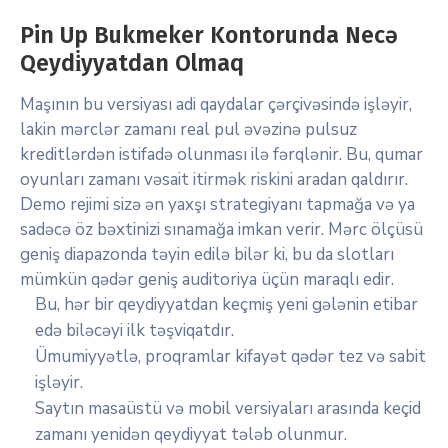
Pin Up Bukmeker Kontorunda Necə
Qeydi̇yyatdan Olmaq
Maşının bu versiyası adi qaydalar çərçivəsində işləyir,
lakin mərclər zamanı real pul əvəzinə pulsuz
kreditlərdən istifadə olunması ilə fərqlənir. Bu, qumar
oyunları zamanı vəsait itirmək riskini aradan qaldırır.
Demo rejimi sizə ən yaxşı strategiyanı tapmağa və ya
sadəcə öz bəxtinizi sınamağa imkan verir. Mərc ölçüsü
geniş diapazonda təyin edilə bilər ki, bu da slotları
mümkün qədər geniş auditoriya üçün maraqlı edir.
Bu, hər bir qeydiyyatdan keçmiş yeni gələnin etibar
edə biləcəyi ilk təşviqatdır.
Ümumiyyətlə, proqramlar kifayət qədər tez və sabit
işləyir.
Saytın masaüstü və mobil versiyaları arasında keçid
zamanı yenidən qeydiyyat tələb olunmur.