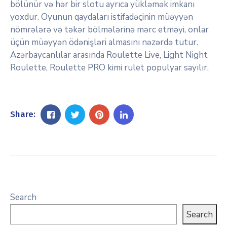
bölünür və hər bir slotu ayrıca yükləmək imkanı
yoxdur. Oyunun qaydaları istifadəçinin müəyyən
nömrələrə və təkər bölmələrinə mərc etməyi, onlar
üçün müəyyən ödənişləri almasını nəzərdə tutur.
Azərbaycanlılar arasında Roulette Live, Light Night
Roulette, Roulette PRO kimi rulet populyar sayılır.
Share:
Search
Search