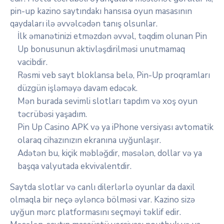
pin-up kazino saytındakı hansısa oyun masasının
qaydaları ilə əvvəlcədən tanış olsunlar.
İlk əmanətinizi etməzdən əvvəl, təqdim olunan Pin
Up bonusunun aktivləşdirilməsi unutmamaq
vacibdir.
Rəsmi veb sayt bloklansa belə, Pin-Up proqramları
düzgün işləməyə davam edəcək.
Mən burada sevimli slotları tapdım və xoş oyun
təcrübəsi yaşadım.
Pin Up Casino APK və ya iPhone versiyası avtomatik
olaraq cihazınızın ekranına uyğunlaşır.
Adətən bu, kiçik məbləğdir, məsələn, dollar və ya
başqa valyutada ekvivalentdir.
Saytda slotlar və canlı dilerlərlə oyunlar da daxil
olmaqla bir neçə əyləncə bölməsi var. Kazino sizə
uyğun mərc platformasını seçməyi təklif edir.