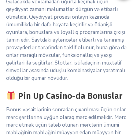
Gələcəkdə yoxlamadan uğurla keçmək üçün
qeydiyyat zamanı məlumatlar düzgün və etibarlı
olmalıdır. Qeydiyyat prosesi onlayn kazinoda
ümumilikdə bir dəfə həyata keçirilir və ödənişli
oyunlara, bonuslara və loyallıq proqramlarına çıxışı
təmin edir. Saytdakı əyləncələr etibarlı və tanınmış
provayderlər tərəfindən təklif olunur, buna görə də
onlar maraqlı mövzular, funksionallıq və yaxşı
gəlirləri ilə seçilirlər. Slotlar, istifadəçinin müxtəlif
simvollar əsasında uduşlu kombinasiyalar yaratmalı
olduğu bir qumar növüdür.
Pin Up Casino-da Bonuslar
Bonus vəsaitlərinin sonradan çıxarılması üçün onlar
mərc şərtlərinə uyğun olaraq mərc edilməlidir. Mərc
mərc etmək üçün tələb olunan mərclərin ümumi
məbləğinin məbləğini müəyyən edən müəyyən bir