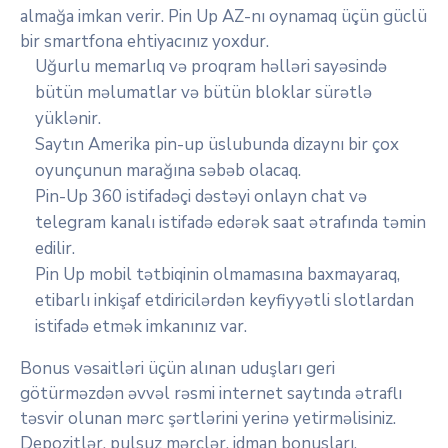
almağa imkan verir. Pin Up AZ-nı oynamaq üçün güclü
bir smartfona ehtiyacınız yoxdur.
Uğurlu memarlıq və proqram həlləri sayəsində
bütün məlumatlar və bütün bloklar sürətlə
yüklənir.
Saytın Amerika pin-up üslubunda dizaynı bir çox
oyunçunun marağına səbəb olacaq.
Pin-Up 360 istifadəçi dəstəyi onlayn chat və
telegram kanalı istifadə edərək saat ətrafında təmin
edilir.
Pin Up mobil tətbiqinin olmamasına baxmayaraq,
etibarlı inkişaf etdiricilərdən keyfiyyətli slotlardan
istifadə etmək imkanınız var.
Bonus vəsaitləri üçün alınan uduşları geri
götürməzdən əvvəl rəsmi internet saytında ətraflı
təsvir olunan mərc şərtlərini yerinə yetirməlisiniz.
Depozitlər, pulsuz mərclər, idman bonusları,