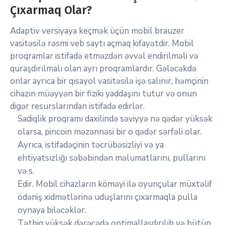
Çıxarmaq Olar?
Adaptiv versiyaya keçmək üçün mobil brauzer
vasitəsilə rəsmi veb saytı açmaq kifayətdir. Mobil
proqramlar istifadə etməzdən əvvəl endirilməli və
quraşdırılmalı olan ayrı proqramlardır. Gələcəkdə
onlar ayrıca bir qısayol vasitəsilə işə salınır, həmçinin
cihazın müəyyən bir fiziki yaddaşını tutur və onun
digər resurslarından istifadə edirlər.
Sadiqlik proqramı daxilində səviyyə nə qədər yüksək
olarsa, pincoin məzənnəsi bir o qədər sərfəli olar.
Ayrıca, istifadəçinin təcrübəsizliyi və ya
ehtiyatsızlığı səbəbindən məlumatlarını, pullarını
və s.
Edir. Mobil cihazların köməyi ilə oyunçular müxtəlif
ödəniş xidmətlərinə uduşlarını çıxarmaqla pulla
oynaya biləcəklər.
Tətbiq yüksək dərəcədə optimallaşdırılıb və bütün