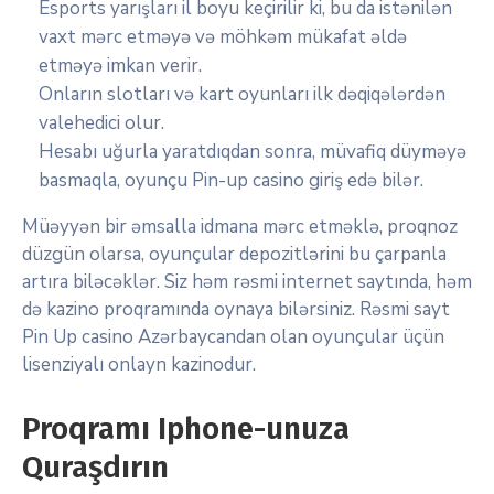
Esports yarışları il boyu keçirilir ki, bu da istənilən
vaxt mərc etməyə və möhkəm mükafat əldə
etməyə imkan verir.
Onların slotları və kart oyunları ilk dəqiqələrdən
valehedici olur.
Hesabı uğurla yaratdıqdan sonra, müvafiq düyməyə
basmaqla, oyunçu Pin-up casino giriş edə bilər.
Müəyyən bir əmsalla idmana mərc etməklə, proqnoz
düzgün olarsa, oyunçular depozitlərini bu çarpanla
artıra biləcəklər. Siz həm rəsmi internet saytında, həm
də kazino proqramında oynaya bilərsiniz. Rəsmi sayt
Pin Up casino Azərbaycandan olan oyunçular üçün
lisenziyalı onlayn kazinodur.
Proqramı Iphone-unuza
Quraşdırın