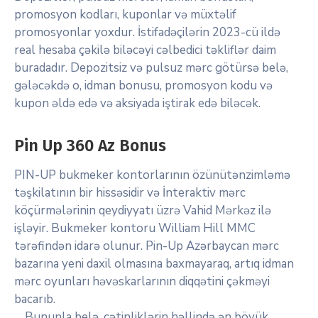
promosyon kodları, kuponlar və müxtəlif
promosyonlar yoxdur. İstifadəçilərin 2023-cü ildə
real hesaba çəkilə biləcəyi cəlbedici təkliflər daim
buradadır. Depozitsiz və pulsuz mərc götürsə belə,
gələcəkdə o, idman bonusu, promosyon kodu və
kupon əldə edə və aksiyada iştirak edə biləcək.
Pin Up 360 Az Bonus
PIN-UP bukmeker kontorlarının özünütənzimləmə
təşkilatının bir hissəsidir və İnteraktiv mərc
köçürmələrinin qeydiyyatı üzrə Vahid Mərkəz ilə
işləyir. Bukmeker kontoru William Hill MMC
tərəfindən idarə olunur. Pin-Up Azərbaycan mərc
bazarına yeni daxil olmasına baxmayaraq, artıq idman
mərc oyunları həvəskarlarının diqqətini çəkməyi
bacarıb.
Bununla belə, çətinliklərin həllində ən böyük