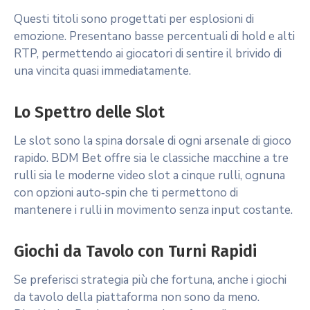
Questi titoli sono progettati per esplosioni di
emozione. Presentano basse percentuali di hold e alti
RTP, permettendo ai giocatori di sentire il brivido di
una vincita quasi immediatamente.
Lo Spettro delle Slot
Le slot sono la spina dorsale di ogni arsenale di gioco
rapido. BDM Bet offre sia le classiche macchine a tre
rulli sia le moderne video slot a cinque rulli, ognuna
con opzioni auto‑spin che ti permettono di
mantenere i rulli in movimento senza input costante.
Giochi da Tavolo con Turni Rapidi
Se preferisci strategia più che fortuna, anche i giochi
da tavolo della piattaforma non sono da meno.