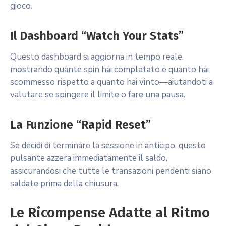
gioco.
Il Dashboard “Watch Your Stats”
Questo dashboard si aggiorna in tempo reale,
mostrando quante spin hai completato e quanto hai
scommesso rispetto a quanto hai vinto—aiutandoti a
valutare se spingere il limite o fare una pausa.
La Funzione “Rapid Reset”
Se decidi di terminare la sessione in anticipo, questo
pulsante azzera immediatamente il saldo,
assicurandosi che tutte le transazioni pendenti siano
saldate prima della chiusura.
Le Ricompense Adatte al Ritmo