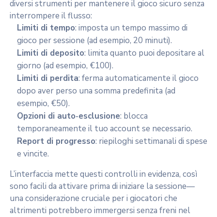
diversi strumenti per mantenere il gioco sicuro senza
interrompere il flusso:
Limiti di tempo
: imposta un tempo massimo di
gioco per sessione (ad esempio, 20 minuti).
Limiti di deposito
: limita quanto puoi depositare al
giorno (ad esempio, €100).
Limiti di perdita
: ferma automaticamente il gioco
dopo aver perso una somma predefinita (ad
esempio, €50).
Opzioni di auto‑esclusione
: blocca
temporaneamente il tuo account se necessario.
Report di progresso
: riepiloghi settimanali di spese
e vincite.
L’interfaccia mette questi controlli in evidenza, così
sono facili da attivare prima di iniziare la sessione—
una considerazione cruciale per i giocatori che
altrimenti potrebbero immergersi senza freni nel