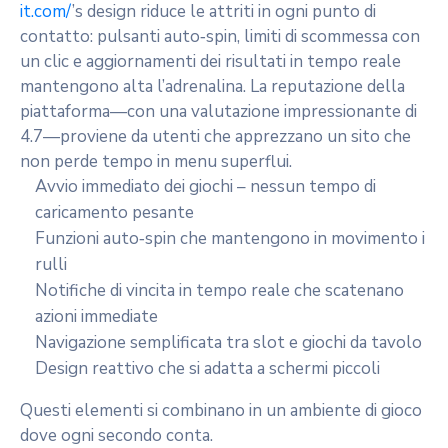
it.com/
’s design riduce le attriti in ogni punto di
contatto: pulsanti auto‑spin, limiti di scommessa con
un clic e aggiornamenti dei risultati in tempo reale
mantengono alta l’adrenalina. La reputazione della
piattaforma—con una valutazione impressionante di
4.7—proviene da utenti che apprezzano un sito che
non perde tempo in menu superflui.
Avvio immediato dei giochi – nessun tempo di
caricamento pesante
Funzioni auto‑spin che mantengono in movimento i
rulli
Notifiche di vincita in tempo reale che scatenano
azioni immediate
Navigazione semplificata tra slot e giochi da tavolo
Design reattivo che si adatta a schermi piccoli
Questi elementi si combinano in un ambiente di gioco
dove ogni secondo conta.