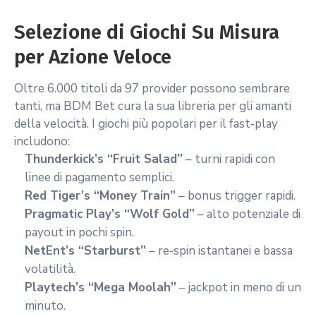
Selezione di Giochi Su Misura
per Azione Veloce
Oltre 6.000 titoli da 97 provider possono sembrare
tanti, ma BDM Bet cura la sua libreria per gli amanti
della velocità. I giochi più popolari per il fast‑play
includono:
Thunderkick’s “Fruit Salad”
– turni rapidi con
linee di pagamento semplici.
Red Tiger’s “Money Train”
– bonus trigger rapidi.
Pragmatic Play’s “Wolf Gold”
– alto potenziale di
payout in pochi spin.
NetEnt’s “Starburst”
– re‑spin istantanei e bassa
volatilità.
Playtech’s “Mega Moolah”
– jackpot in meno di un
minuto.