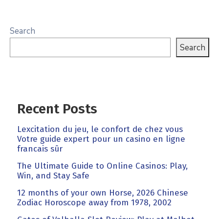
Search
Search
Recent Posts
Lexcitation du jeu, le confort de chez vous
Votre guide expert pour un casino en ligne
francais sûr
The Ultimate Guide to Online Casinos: Play,
Win, and Stay Safe
12 months of your own Horse, 2026 Chinese
Zodiac Horoscope away from 1978, 2002