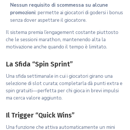
Nessun requisito di scommessa su alcune
promozioni
: permette ai giocatori di godersi i bonus
senza dover aspettare il giocatore.
Il sistema premia l’engagement costante piuttosto
che le sessioni marathon, mantenendo alta la
motivazione anche quando il tempo è limitato.
La Sfida “Spin Sprint”
Una sfida settimanale in cui i giocatori girano una
selezione di slot curata; completarla dà punti extra e
spin gratuiti—perfetta per chi gioca in brevi impulsi
ma cerca valore aggiunto.
Il Trigger “Quick Wins”
Una funzione che attiva automaticamente un mini