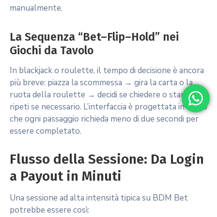
manualmente.
La Sequenza “Bet–Flip–Hold” nei
Giochi da Tavolo
In blackjack o roulette, il tempo di decisione è ancora
più breve: piazza la scommessa → gira la carta o la
ruota della roulette → decidi se chiedere o stare →
ripeti se necessario. L’interfaccia è progettata in modo
che ogni passaggio richieda meno di due secondi per
essere completato.
Flusso della Sessione: Da Login
a Payout in Minuti
Una sessione ad alta intensità tipica su BDM Bet
potrebbe essere così: