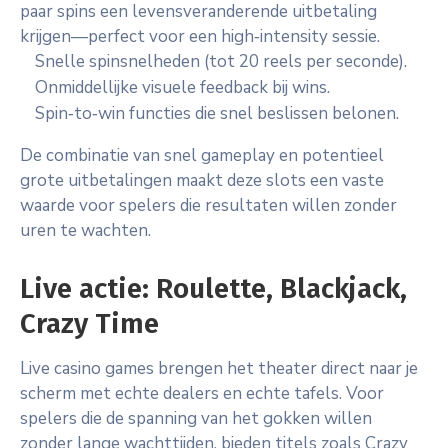
paar spins een levensveranderende uitbetaling
krijgen—perfect voor een high‑intensity sessie.
Snelle spinsnelheden (tot 20 reels per seconde).
Onmiddellijke visuele feedback bij wins.
Spin‑to‑win functies die snel beslissen belonen.
De combinatie van snel gameplay en potentieel
grote uitbetalingen maakt deze slots een vaste
waarde voor spelers die resultaten willen zonder
uren te wachten.
Live actie: Roulette, Blackjack,
Crazy Time
Live casino games brengen het theater direct naar je
scherm met echte dealers en echte tafels. Voor
spelers die de spanning van het gokken willen
zonder lange wachttijden, bieden titels zoals Crazy