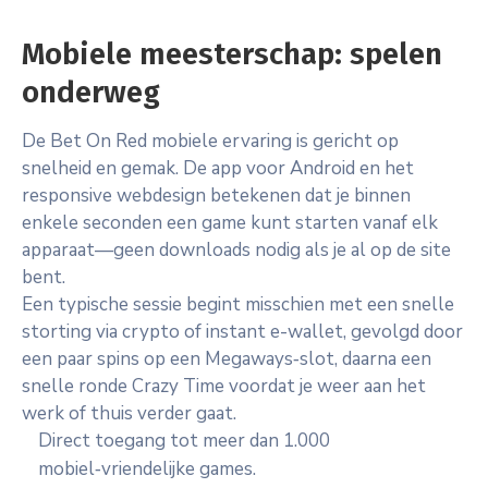
Mobiele meesterschap: spelen
onderweg
De Bet On Red mobiele ervaring is gericht op
snelheid en gemak. De app voor Android en het
responsive webdesign betekenen dat je binnen
enkele seconden een game kunt starten vanaf elk
apparaat—geen downloads nodig als je al op de site
bent.
Een typische sessie begint misschien met een snelle
storting via crypto of instant e-wallet, gevolgd door
een paar spins op een Megaways‑slot, daarna een
snelle ronde Crazy Time voordat je weer aan het
werk of thuis verder gaat.
Direct toegang tot meer dan 1.000
mobiel‑vriendelijke games.