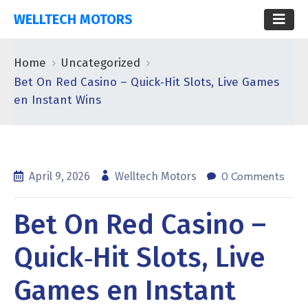
WELLTECH MOTORS
Home
Uncategorized
Bet On Red Casino – Quick‑Hit Slots, Live Games
en Instant Wins
0 Comments
April 9, 2026
Welltech Motors
Bet On Red Casino –
Quick‑Hit Slots, Live
Games en Instant