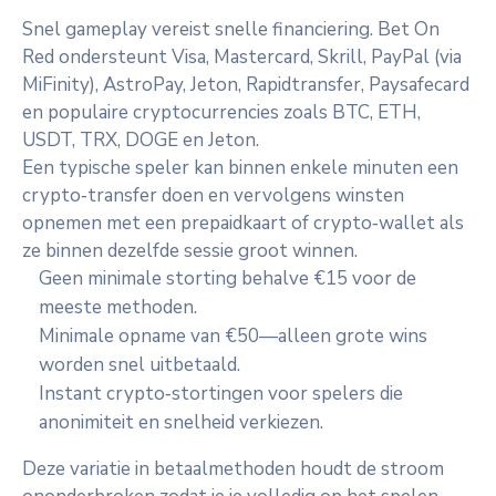
Snel gameplay vereist snelle financiering. Bet On
Red ondersteunt Visa, Mastercard, Skrill, PayPal (via
MiFinity), AstroPay, Jeton, Rapidtransfer, Paysafecard
en populaire cryptocurrencies zoals BTC, ETH,
USDT, TRX, DOGE en Jeton.
Een typische speler kan binnen enkele minuten een
crypto‑transfer doen en vervolgens winsten
opnemen met een prepaidkaart of crypto‑wallet als
ze binnen dezelfde sessie groot winnen.
Geen minimale storting behalve €15 voor de
meeste methoden.
Minimale opname van €50—alleen grote wins
worden snel uitbetaald.
Instant crypto‑stortingen voor spelers die
anonimiteit en snelheid verkiezen.
Deze variatie in betaalmethoden houdt de stroom