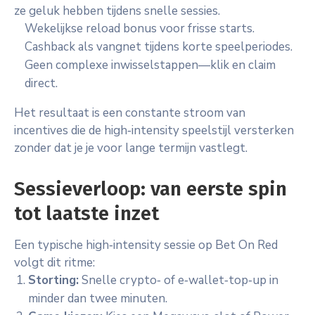
ze geluk hebben tijdens snelle sessies.
Wekelijkse reload bonus voor frisse starts.
Cashback als vangnet tijdens korte speelperiodes.
Geen complexe inwisselstappen—klik en claim
direct.
Het resultaat is een constante stroom van
incentives die de high‑intensity speelstijl versterken
zonder dat je je voor lange termijn vastlegt.
Sessieverloop: van eerste spin
tot laatste inzet
Een typische high‑intensity sessie op Bet On Red
volgt dit ritme:
Storting:
Snelle crypto‑ of e‑wallet‑top‑up in
minder dan twee minuten.