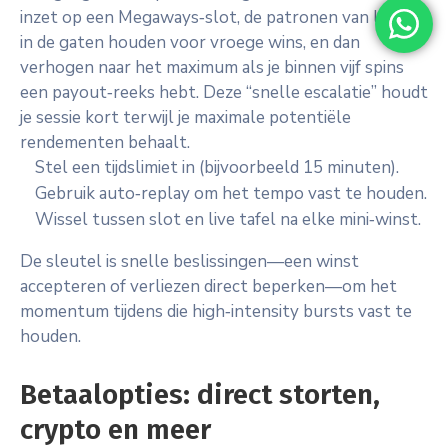
inzet op een Megaways‑slot, de patronen van lijnen
in de gaten houden voor vroege wins, en dan
verhogen naar het maximum als je binnen vijf spins
een payout‑reeks hebt. Deze “snelle escalatie” houdt
je sessie kort terwijl je maximale potentiële
rendementen behaalt.
Stel een tijdslimiet in (bijvoorbeeld 15 minuten).
Gebruik auto‑replay om het tempo vast te houden.
Wissel tussen slot en live tafel na elke mini‑winst.
De sleutel is snelle beslissingen—een winst
accepteren of verliezen direct beperken—om het
momentum tijdens die high‑intensity bursts vast te
houden.
Betaalopties: direct storten,
crypto en meer