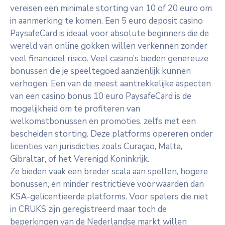
vereisen een minimale storting van 10 of 20 euro om
in aanmerking te komen. Een 5 euro deposit casino
PaysafeCard is ideaal voor absolute beginners die de
wereld van online gokken willen verkennen zonder
veel financieel risico. Veel casino’s bieden genereuze
bonussen die je speeltegoed aanzienlijk kunnen
verhogen. Een van de meest aantrekkelijke aspecten
van een casino bonus 10 euro PaysafeCard is de
mogelijkheid om te profiteren van
welkomstbonussen en promoties, zelfs met een
bescheiden storting. Deze platforms opereren onder
licenties van jurisdicties zoals Curaçao, Malta,
Gibraltar, of het Verenigd Koninkrijk.
Ze bieden vaak een breder scala aan spellen, hogere
bonussen, en minder restrictieve voorwaarden dan
KSA-gelicentieerde platforms. Voor spelers die niet
in CRUKS zijn geregistreerd maar toch de
beperkingen van de Nederlandse markt willen