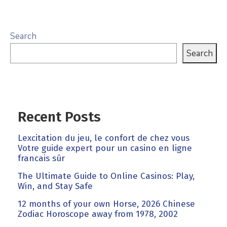
Search
Search
Recent Posts
Lexcitation du jeu, le confort de chez vous
Votre guide expert pour un casino en ligne
francais sûr
The Ultimate Guide to Online Casinos: Play,
Win, and Stay Safe
12 months of your own Horse, 2026 Chinese
Zodiac Horoscope away from 1978, 2002