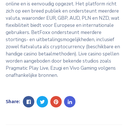
online en is eenvoudig opgezet. Het platform richt
zich op een breed publiek en ondersteunt meerdere
valuta, waaronder EUR, GBP, AUD, PLN en NZD, wat
flexibiliteit biedt voor Europese en internationale
gebruikers. BetFoxx ondersteunt meerdere
stortings- en uitbetalingsmogelijkheden, inclusief
zowel fiatvaluta als cryptocurrency (beschikbare en
handige casino betaalmethoden). Live casino spellen
worden aangeboden door bekende studios zoals
Pragmatic Play Live, Ezugi en Vivo Gaming volgens
onafhankelijke bronnen.
Share: