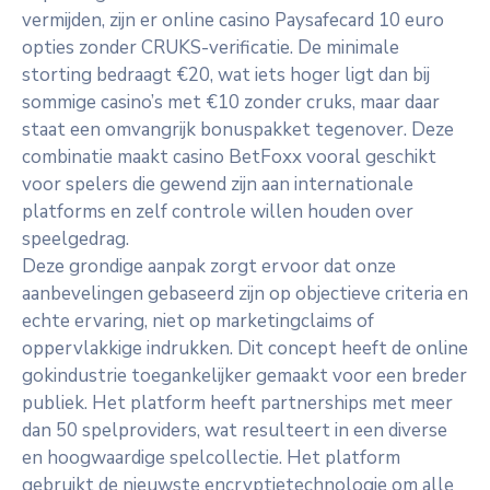
vermijden, zijn er online casino Paysafecard 10 euro
opties zonder CRUKS-verificatie. De minimale
storting bedraagt €20, wat iets hoger ligt dan bij
sommige casino’s met €10 zonder cruks, maar daar
staat een omvangrijk bonuspakket tegenover. Deze
combinatie maakt casino BetFoxx vooral geschikt
voor spelers die gewend zijn aan internationale
platforms en zelf controle willen houden over
speelgedrag.
Deze grondige aanpak zorgt ervoor dat onze
aanbevelingen gebaseerd zijn op objectieve criteria en
echte ervaring, niet op marketingclaims of
oppervlakkige indrukken. Dit concept heeft de online
gokindustrie toegankelijker gemaakt voor een breder
publiek. Het platform heeft partnerships met meer
dan 50 spelproviders, wat resulteert in een diverse
en hoogwaardige spelcollectie. Het platform
gebruikt de nieuwste encryptietechnologie om alle