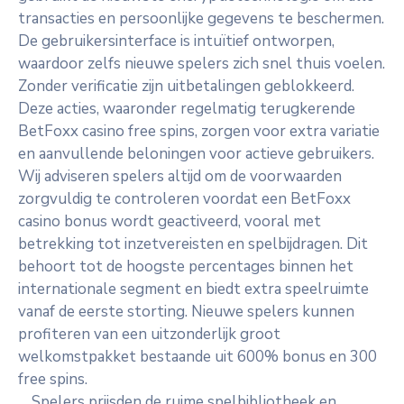
transacties en persoonlijke gegevens te beschermen.
De gebruikersinterface is intuïtief ontworpen,
waardoor zelfs nieuwe spelers zich snel thuis voelen.
Zonder verificatie zijn uitbetalingen geblokkeerd.
Deze acties, waaronder regelmatig terugkerende
BetFoxx casino free spins, zorgen voor extra variatie
en aanvullende beloningen voor actieve gebruikers.
Wij adviseren spelers altijd om de voorwaarden
zorgvuldig te controleren voordat een BetFoxx
casino bonus wordt geactiveerd, vooral met
betrekking tot inzetvereisten en spelbijdragen. Dit
behoort tot de hoogste percentages binnen het
internationale segment en biedt extra speelruimte
vanaf de eerste storting. Nieuwe spelers kunnen
profiteren van een uitzonderlijk groot
welkomstpakket bestaande uit 600% bonus en 300
free spins.
Spelers prijsden de ruime spelbibliotheek en