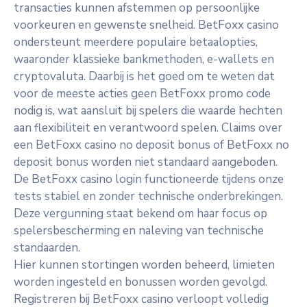
transacties kunnen afstemmen op persoonlijke
voorkeuren en gewenste snelheid. BetFoxx casino
ondersteunt meerdere populaire betaalopties,
waaronder klassieke bankmethoden, e-wallets en
cryptovaluta. Daarbij is het goed om te weten dat
voor de meeste acties geen BetFoxx promo code
nodig is, wat aansluit bij spelers die waarde hechten
aan flexibiliteit en verantwoord spelen. Claims over
een BetFoxx casino no deposit bonus of BetFoxx no
deposit bonus worden niet standaard aangeboden.
De BetFoxx casino login functioneerde tijdens onze
tests stabiel en zonder technische onderbrekingen.
Deze vergunning staat bekend om haar focus op
spelersbescherming en naleving van technische
standaarden.
Hier kunnen stortingen worden beheerd, limieten
worden ingesteld en bonussen worden gevolgd.
Registreren bij BetFoxx casino verloopt volledig