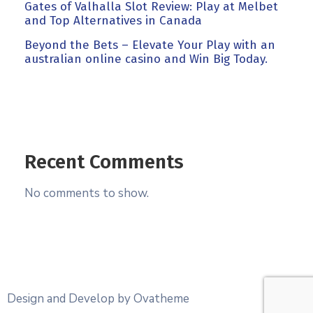
Gates of Valhalla Slot Review: Play at Melbet
and Top Alternatives in Canada
Beyond the Bets – Elevate Your Play with an
australian online casino and Win Big Today.
Recent Comments
No comments to show.
Design and Develop by Ovatheme