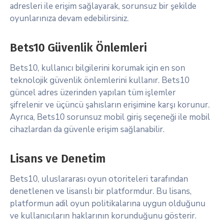
adresleri ile erişim sağlayarak, sorunsuz bir şekilde
oyunlarınıza devam edebilirsiniz.
Bets10 Güvenlik Önlemleri
Bets10, kullanıcı bilgilerini korumak için en son
teknolojik güvenlik önlemlerini kullanır. Bets10
güncel adres üzerinden yapılan tüm işlemler
şifrelenir ve üçüncü şahısların erişimine karşı korunur.
Ayrıca, Bets10 sorunsuz mobil giriş seçeneği ile mobil
cihazlardan da güvenle erişim sağlanabilir.
Lisans ve Denetim
Bets10, uluslararası oyun otoriteleri tarafından
denetlenen ve lisanslı bir platformdur. Bu lisans,
platformun adil oyun politikalarına uygun olduğunu
ve kullanıcıların haklarının korunduğunu gösterir.