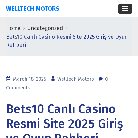
WELLTECH MOTORS
Home
Uncategorized
Bets10 Canlı Casino Resmi Site 2025 Giriş ve Oyun
Rehberi
0
March 18, 2025
Welltech Motors
Comments
Bets10 Canlı Casino
Resmi Site 2025 Giriş