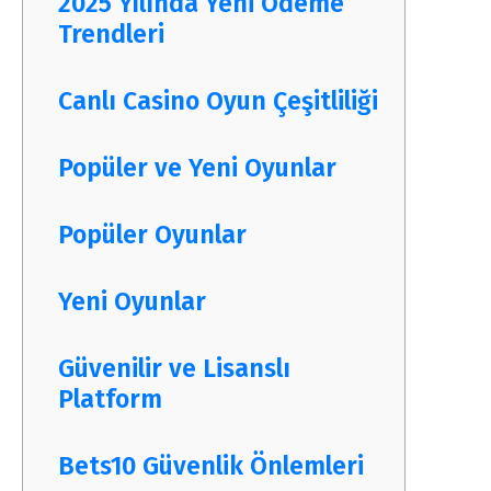
2025 Yılında Yeni Ödeme
Trendleri
Canlı Casino Oyun Çeşitliliği
Popüler ve Yeni Oyunlar
Popüler Oyunlar
Yeni Oyunlar
Güvenilir ve Lisanslı
Platform
Bets10 Güvenlik Önlemleri