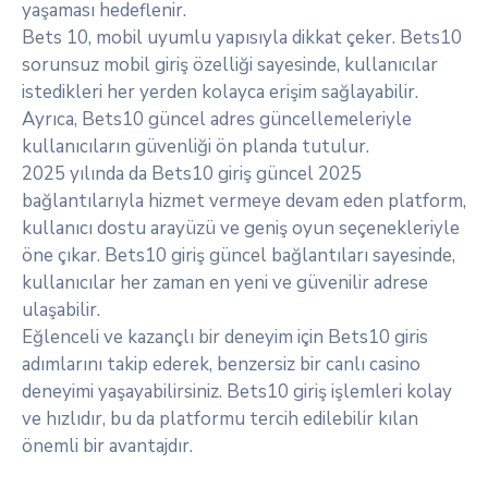
yaşaması hedeflenir.
Bets 10, mobil uyumlu yapısıyla dikkat çeker. Bets10
sorunsuz mobil giriş özelliği sayesinde, kullanıcılar
istedikleri her yerden kolayca erişim sağlayabilir.
Ayrıca, Bets10 güncel adres güncellemeleriyle
kullanıcıların güvenliği ön planda tutulur.
2025 yılında da Bets10 giriş güncel 2025
bağlantılarıyla hizmet vermeye devam eden platform,
kullanıcı dostu arayüzü ve geniş oyun seçenekleriyle
öne çıkar. Bets10 giriş güncel bağlantıları sayesinde,
kullanıcılar her zaman en yeni ve güvenilir adrese
ulaşabilir.
Eğlenceli ve kazançlı bir deneyim için Bets10 giris
adımlarını takip ederek, benzersiz bir canlı casino
deneyimi yaşayabilirsiniz. Bets10 giriş işlemleri kolay
ve hızlıdır, bu da platformu tercih edilebilir kılan
önemli bir avantajdır.