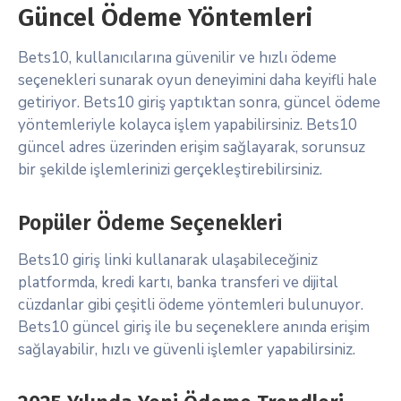
Güncel Ödeme Yöntemleri
Bets10, kullanıcılarına güvenilir ve hızlı ödeme
seçenekleri sunarak oyun deneyimini daha keyifli hale
getiriyor. Bets10 giriş yaptıktan sonra, güncel ödeme
yöntemleriyle kolayca işlem yapabilirsiniz. Bets10
güncel adres üzerinden erişim sağlayarak, sorunsuz
bir şekilde işlemlerinizi gerçekleştirebilirsiniz.
Popüler Ödeme Seçenekleri
Bets10 giriş linki kullanarak ulaşabileceğiniz
platformda, kredi kartı, banka transferi ve dijital
cüzdanlar gibi çeşitli ödeme yöntemleri bulunuyor.
Bets10 güncel giriş ile bu seçeneklere anında erişim
sağlayabilir, hızlı ve güvenli işlemler yapabilirsiniz.