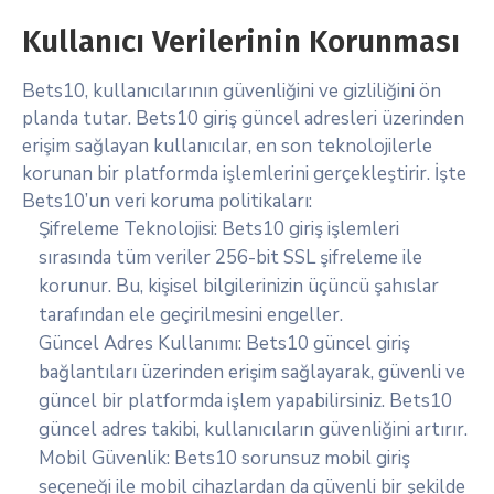
Kullanıcı Verilerinin Korunması
Bets10, kullanıcılarının güvenliğini ve gizliliğini ön
planda tutar. Bets10 giriş güncel adresleri üzerinden
erişim sağlayan kullanıcılar, en son teknolojilerle
korunan bir platformda işlemlerini gerçekleştirir. İşte
Bets10’un veri koruma politikaları:
Şifreleme Teknolojisi: Bets10 giriş işlemleri
sırasında tüm veriler 256-bit SSL şifreleme ile
korunur. Bu, kişisel bilgilerinizin üçüncü şahıslar
tarafından ele geçirilmesini engeller.
Güncel Adres Kullanımı: Bets10 güncel giriş
bağlantıları üzerinden erişim sağlayarak, güvenli ve
güncel bir platformda işlem yapabilirsiniz. Bets10
güncel adres takibi, kullanıcıların güvenliğini artırır.
Mobil Güvenlik: Bets10 sorunsuz mobil giriş
seçeneği ile mobil cihazlardan da güvenli bir şekilde