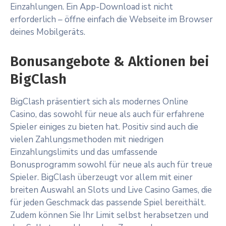
Einzahlungen. Ein App-Download ist nicht
erforderlich – öffne einfach die Webseite im Browser
deines Mobilgeräts.
Bonusangebote & Aktionen bei
BigClash
BigClash präsentiert sich als modernes Online
Casino, das sowohl für neue als auch für erfahrene
Spieler einiges zu bieten hat. Positiv sind auch die
vielen Zahlungsmethoden mit niedrigen
Einzahlungslimits und das umfassende
Bonusprogramm sowohl für neue als auch für treue
Spieler. BigClash überzeugt vor allem mit einer
breiten Auswahl an Slots und Live Casino Games, die
für jeden Geschmack das passende Spiel bereithält.
Zudem können Sie Ihr Limit selbst herabsetzen und