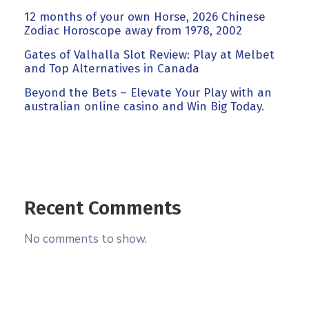
12 months of your own Horse, 2026 Chinese
Zodiac Horoscope away from 1978, 2002
Gates of Valhalla Slot Review: Play at Melbet
and Top Alternatives in Canada
Beyond the Bets – Elevate Your Play with an
australian online casino and Win Big Today.
Recent Comments
No comments to show.