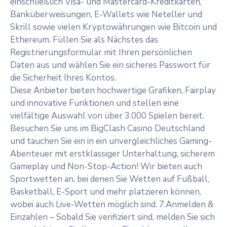
einschließlich Visa- und Mastercard-Kreditkarten,
Banküberweisungen, E-Wallets wie Neteller und
Skrill sowie vielen Kryptowährungen wie Bitcoin und
Ethereum. Füllen Sie als Nächstes das
Registrierungsformular mit Ihren persönlichen
Daten aus und wählen Sie ein sicheres Passwort für
die Sicherheit Ihres Kontos.
Diese Anbieter bieten hochwertige Grafiken, Fairplay
und innovative Funktionen und stellen eine
vielfältige Auswahl von über 3.000 Spielen bereit.
Besuchen Sie uns im BigClash Casino Deutschland
und tauchen Sie ein in ein unvergleichliches Gaming-
Abenteuer mit erstklassiger Unterhaltung, sicherem
Gameplay und Non-Stop-Action! Wir bieten auch
Sportwetten an, bei denen Sie Wetten auf Fußball,
Basketball, E-Sport und mehr platzieren können,
wobei auch Live-Wetten möglich sind. 7.Anmelden &
Einzahlen – Sobald Sie verifiziert sind, melden Sie sich