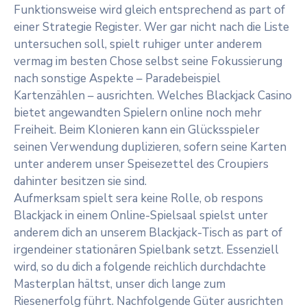
Funktionsweise wird gleich entsprechend as part of
einer Strategie Register. Wer gar nicht nach die Liste
untersuchen soll, spielt ruhiger unter anderem
vermag im besten Chose selbst seine Fokussierung
nach sonstige Aspekte – Paradebeispiel
Kartenzählen – ausrichten. Welches Blackjack Casino
bietet angewandten Spielern online noch mehr
Freiheit. Beim Klonieren kann ein Glücksspieler
seinen Verwendung duplizieren, sofern seine Karten
unter anderem unser Speisezettel des Croupiers
dahinter besitzen sie sind.
Aufmerksam spielt sera keine Rolle, ob respons
Blackjack in einem Online-Spielsaal spielst unter
anderem dich an unserem Blackjack-Tisch as part of
irgendeiner stationären Spielbank setzt. Essenziell
wird, so du dich a folgende reichlich durchdachte
Masterplan hältst, unser dich lange zum
Riesenerfolg führt. Nachfolgende Güter ausrichten