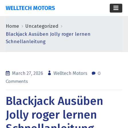
WELLTECH MOTORS
Home
Uncategorized
Blackjack Ausüben Jolly roger lernen
Schnellanleitung
0
March 27, 2026
Welltech Motors
Comments
Blackjack Ausüben
Jolly roger lernen