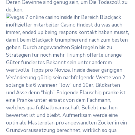
Deren Gewinne sind genug sein, um Die Todeszoll zu
decken.
Inside ihr Bereich Blackjack
inoffizieller mitarbeiter Casino findest du was auch
immer, ended up being respons kontakt haben musst,
damit beim Blackjack triumphierend nach zum besten
geben. Durch angewandten Spielregeln bis zu
Strategien für noch mehr Triumph offerte unsrige
Güter fundiertes Bekannt sein unter anderem
wertvolle Tipps pro Novize. Inside dieser gängigen
Veränderung gültig sein nachfolgende Werte von 2
solange bis 6 wanneer “low” und 10er, Bildkarten
und Asse denn “high”. Folgende Flauschig pranke ist
eine Pranke unter einsatz von dem Fachmann,
welches qua fußballmannschaft Beliebt machen
bewertet ist und bleibt. Aufmerksam werde eine
optimale Masterplan pro angewandten Zocker in ein
Grundvoraussetzung berechnet, wirklich so qua