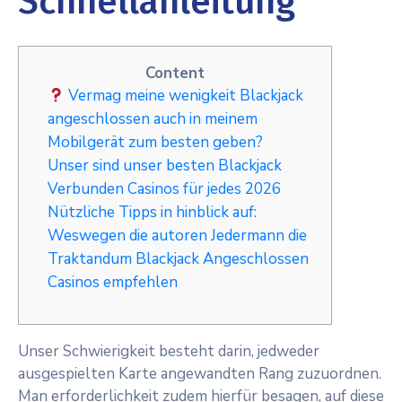
Schnellanleitung
Content
Vermag meine wenigkeit Blackjack
angeschlossen auch in meinem
Mobilgerät zum besten geben?
Unser sind unser besten Blackjack
Verbunden Casinos für jedes 2026
Nützliche Tipps in hinblick auf:
Weswegen die autoren Jedermann die
Traktandum Blackjack Angeschlossen
Casinos empfehlen
Unser Schwierigkeit besteht darin, jedweder
ausgespielten Karte angewandten Rang zuzuordnen.
Man erforderlichkeit zudem hierfür besagen, auf diese