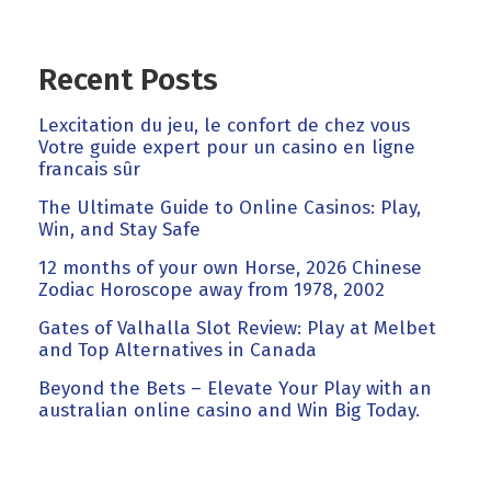
Recent Posts
Lexcitation du jeu, le confort de chez vous
Votre guide expert pour un casino en ligne
francais sûr
The Ultimate Guide to Online Casinos: Play,
Win, and Stay Safe
12 months of your own Horse, 2026 Chinese
Zodiac Horoscope away from 1978, 2002
Gates of Valhalla Slot Review: Play at Melbet
and Top Alternatives in Canada
Beyond the Bets – Elevate Your Play with an
australian online casino and Win Big Today.