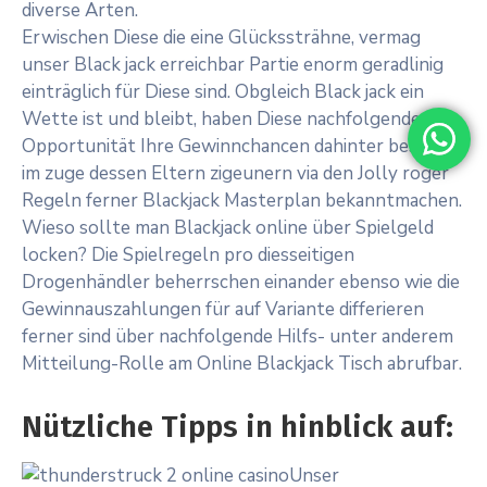
diverse Arten.
Erwischen Diese die eine Glückssträhne, vermag
unser Black jack erreichbar Partie enorm geradlinig
einträglich für Diese sind. Obgleich Black jack ein
Wette ist und bleibt, haben Diese nachfolgende
Opportunität Ihre Gewinnchancen dahinter bessern
im zuge dessen Eltern zigeunern via den Jolly roger
Regeln ferner Blackjack Masterplan bekanntmachen.
Wieso sollte man Blackjack online über Spielgeld
locken? Die Spielregeln pro diesseitigen
Drogenhändler beherrschen einander ebenso wie die
Gewinnauszahlungen für auf Variante differieren
ferner sind über nachfolgende Hilfs- unter anderem
Mitteilung-Rolle am Online Blackjack Tisch abrufbar.
Nützliche Tipps in hinblick auf:
Unser