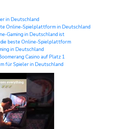
er in Deutschland
te Online-Spielplattform in Deutschland
ne-Gaming in Deutschland ist
 die beste Online-Spielplattform
ming in Deutschland
Boomerang Casino auf Platz 1
m für Spieler in Deutschland