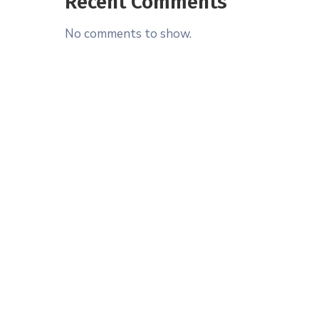
Recent Comments
No comments to show.