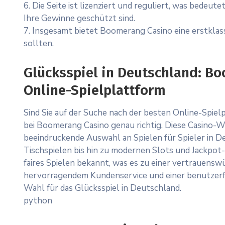
6. Die Seite ist lizenziert und reguliert, was bedeutet
Ihre Gewinne geschützt sind.
7. Insgesamt bietet Boomerang Casino eine erstklas
sollten.
Glücksspiel in Deutschland: Bo
Online-Spielplattform
Sind Sie auf der Suche nach der besten Online-Spiel
bei Boomerang Casino genau richtig. Diese Casino-We
beeindruckende Auswahl an Spielen für Spieler in Deu
Tischspielen bis hin zu modernen Slots und Jackpot-
faires Spielen bekannt, was es zu einer vertrauensw
hervorragendem Kundenservice und einer benutzerfr
Wahl für das Glücksspiel in Deutschland.
python