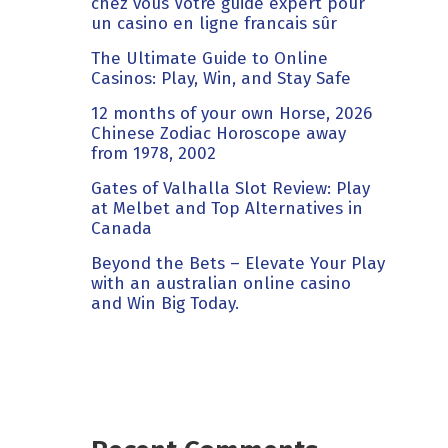
chez vous Votre guide expert pour
un casino en ligne francais sûr
The Ultimate Guide to Online
Casinos: Play, Win, and Stay Safe
12 months of your own Horse, 2026
Chinese Zodiac Horoscope away
from 1978, 2002
Gates of Valhalla Slot Review: Play
at Melbet and Top Alternatives in
Canada
Beyond the Bets – Elevate Your Play
with an australian online casino
and Win Big Today.