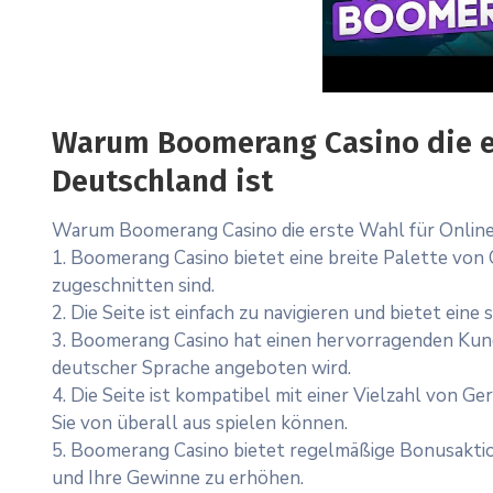
Warum Boomerang Casino die er
Deutschland ist
Warum Boomerang Casino die erste Wahl für Online-
1. Boomerang Casino bietet eine breite Palette von 
zugeschnitten sind.
2. Die Seite ist einfach zu navigieren und bietet ei
3. Boomerang Casino hat einen hervorragenden Kunde
deutscher Sprache angeboten wird.
4. Die Seite ist kompatibel mit einer Vielzahl von Ge
Sie von überall aus spielen können.
5. Boomerang Casino bietet regelmäßige Bonusaktio
und Ihre Gewinne zu erhöhen.