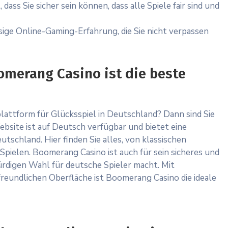
, dass Sie sicher sein können, dass alle Spiele fair sind und
sige Online-Gaming-Erfahrung, die Sie nicht verpassen
omerang Casino ist die beste
plattform für Glücksspiel in Deutschland? Dann sind Sie
bsite ist auf Deutsch verfügbar und bietet eine
tschland. Hier finden Sie alles, von klassischen
Spielen. Boomerang Casino ist auch für sein sicheres und
ürdigen Wahl für deutsche Spieler macht. Mit
eundlichen Oberfläche ist Boomerang Casino die ideale