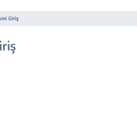
mi Giriş
riş