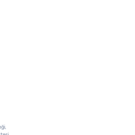
ği,
tesi,