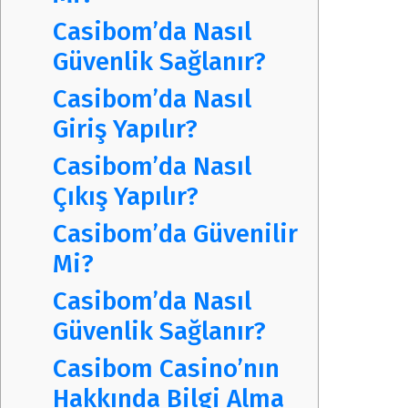
Casibom’da Nasıl
Güvenlik Sağlanır?
Casibom’da Nasıl
Giriş Yapılır?
Casibom’da Nasıl
Çıkış Yapılır?
Casibom’da Güvenilir
Mi?
Casibom’da Nasıl
Güvenlik Sağlanır?
Casibom Casino’nın
Hakkında Bilgi Alma