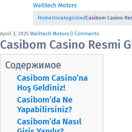
Welltech Motors
Home
Uncategorized
Casibom Casino Res
0 Comments
April 3, 2025
Welltech Motors
Casibom Casino Resmi Gi
Содержимое
Casibom Casino’na
Hoş Geldiniz!
Casibom’da Ne
Yapabilirsiniz?
Casibom’da Nasıl
Giriş Yapılır?