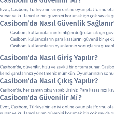
Casibom’da Güvenilir Mi?
Evet, Casibom, Türkiye’nin en iyi online oyun platformu olara
sunar ve kullanıcılarının güvenini korumak için çok sayıda gü
Casibom’da Nasıl Güvenlik Sağlanır
Casibom, kullanıcılarının kimliğini doğrulamak için güven
Casibom, kullanıcıların para kasalarını güvenli bir şekil
Casibom, kullanıcıların oyunlarının sonuçlarını güvenli
Casibom’da Nasıl Giriş Yapılır?
Casibom’da, güvenilir, hızlı ve zevkli bir ortamı sunar. Casibo
kendi şanslarınızı yönetmeniz mümkün. Oyunlarınızın sonuçlar
Casibom’da Nasıl Çıkış Yapılır?
Casibom’da, her zaman çıkış yapabilirsiniz. Para kasasınızı kay
Casibom’da Güvenilir Mi?
Evet, Casibom, Türkiye’nin en iyi online oyun platformu olara
sunar ve kullanıcılarının güvenini korumak için çok sayıda gü