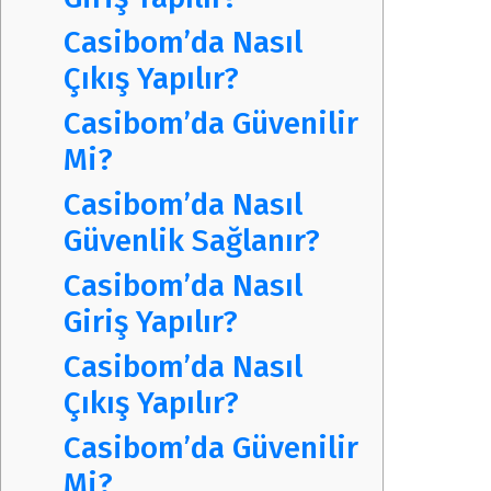
Casibom’da Nasıl
Çıkış Yapılır?
Casibom’da Güvenilir
Mi?
Casibom’da Nasıl
Güvenlik Sağlanır?
Casibom’da Nasıl
Giriş Yapılır?
Casibom’da Nasıl
Çıkış Yapılır?
Casibom’da Güvenilir
Mi?