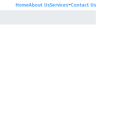
Home
About Us
Services
Contact Us