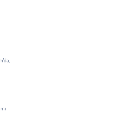
m’da,
amı