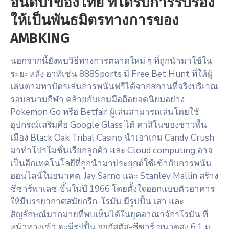
อันดับ1ของไทย ที่ได้รับการรับรอง
ให้เป็นพันธมิตรทางการของ
AMBKING
นอกจากนี้ยังพบวิธีทางการตลาดใหม่ ๆ ที่ถูกนำมาใช้ใน
ระยะหลัง อาทิเช่น 888Sports มี Free Bet Hunt ที่ให้ผู้
เล่นตามหาบัตรเล่นการพนันฟรีได้จากสถานที่จริงบริเวณ
รอบสนามกีฬา คล้ายกับเกมมือถือยอดนิยมอย่าง
Pokemon Go หรือ Betfair ผู้เล่นสามารถเล่นโดยใช้
อุปกรณ์เสริมคือ Google Glass ได้ คาสิโนของชาวพื้น
เมือง Black Oak Tribal Casino นำเอาเกม Candy Crush
มาทำโปรโมชั่นเรียกลูกค้า และ Cloud computing อาจ
เป็นอีกเทคโนโลยีที่ถูกนำมาประยุกต์ใช้เข้ากับการพนัน
ออนไลน์ในอนาคต. Jay Sarno และ Stanley Mallin สร้าง
ซีซาร์พาเลซ ขึ้นในปี 1966 โดยตั้งใจออกแบบตัวอาคาร
ให้มีบรรยากาศสมัยกรีก-โรมัน มีรูปปั้น เสา และ
สัญลักษณ์มากมายที่พบเห็นได้ในยุคอาณาจักรโรมัน ที่
หน้าทางเข้า จะมีรูปปั้น ออกัสตัส-ซีซาร์ ขนาดสูง 6.1 ม.