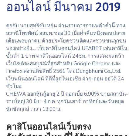
ออนไลน์ มีนาคม 2019
คุยกับ นายสุทธิชัย หยุ่น ผ่านรายการกาแฟดำค่ำนี้ ทาง
สถานีโทรทัศน์ อสมท. ช่อง 30 เมื่อค่ำคืนหนึ่งตอนปลาย
เดือนพฤษภาคม ด้วยประโยคชวนคิดและชวนขนลุกขน
พองอย่างยิ่ง…. เว็บคาสิโนออนไลน์ UFABET เล่นคาสิโน
ขั้นต่ำ 1 บาท คาสิโนออนไลน์ 24ชม. การแสดงผลหน้า
เว็บไซต์จะสมบูรณ์ที่สุดสำหรับ Google Chrome และ
Firefox สงวนลิขสิทธิ์ 2561 โดยDungbhumi Co.,Ltd.
เว็บพนันออนไลน์ ที่ดีที่สุดในเอเชีย ฝาก-ถอน ออโต้ 24
ชั่วโมง.
CHEWA ออกหุ้นกู้อายุ 2 ปี ดอกเบี้ย 6.90% ขายสถาบัน-
รายใหญ่ 30 มิ.ย.-4 ก.ค. ทุกวันเสาร์-อาทิตย์และวันหยุด
นักขัตฤกษ์ เวลา 13.00 น.
คาสิโนออนไลน์เว็บตรง