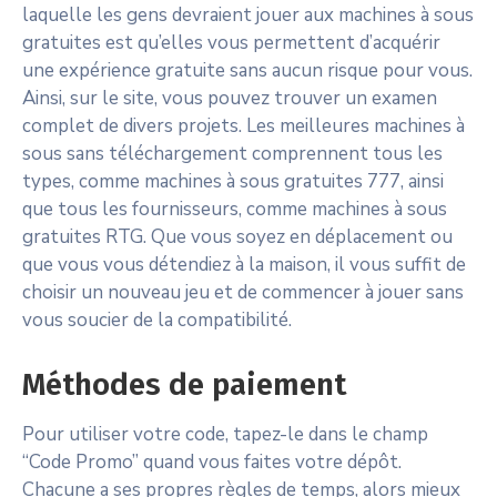
laquelle les gens devraient jouer aux machines à sous
gratuites est qu’elles vous permettent d’acquérir
une expérience gratuite sans aucun risque pour vous.
Ainsi, sur le site, vous pouvez trouver un examen
complet de divers projets. Les meilleures machines à
sous sans téléchargement comprennent tous les
types, comme machines à sous gratuites 777, ainsi
que tous les fournisseurs, comme machines à sous
gratuites RTG. Que vous soyez en déplacement ou
que vous vous détendiez à la maison, il vous suffit de
choisir un nouveau jeu et de commencer à jouer sans
vous soucier de la compatibilité.
Méthodes de paiement
Pour utiliser votre code, tapez-le dans le champ
“Code Promo” quand vous faites votre dépôt.
Chacune a ses propres règles de temps, alors mieux