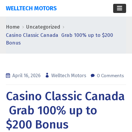
WELLTECH MOTORS
Home
Uncategorized
Casino Classic Canada ️ Grab 100% up to $200
Bonus
0 Comments
April 16, 2026
Welltech Motors
Casino Classic Canada
️ Grab 100% up to
$200 Bonus