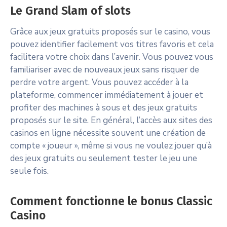
Le Grand Slam of slots
Grâce aux jeux gratuits proposés sur le casino, vous
pouvez identifier facilement vos titres favoris et cela
facilitera votre choix dans l’avenir. Vous pouvez vous
familiariser avec de nouveaux jeux sans risquer de
perdre votre argent. Vous pouvez accéder à la
plateforme, commencer immédiatement à jouer et
profiter des machines à sous et des jeux gratuits
proposés sur le site. En général, l’accès aux sites des
casinos en ligne nécessite souvent une création de
compte « joueur », même si vous ne voulez jouer qu’à
des jeux gratuits ou seulement tester le jeu une
seule fois.
Comment fonctionne le bonus Classic
Casino