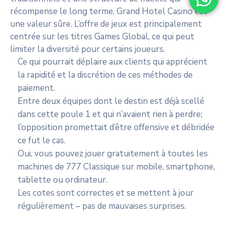
récompense le long terme, Grand Hotel Casino est
une valeur sûre. L’offre de jeux est principalement
centrée sur les titres Games Global, ce qui peut
limiter la diversité pour certains joueurs.
Ce qui pourrait déplaire aux clients qui apprécient
la rapidité et la discrétion de ces méthodes de
paiement.
Entre deux équipes dont le destin est déjà scellé
dans cette poule 1 et qui n’avaient rien à perdre;
l’opposition promettait d’être offensive et débridée
ce fut le cas.
Oui, vous pouvez jouer gratuitement à toutes les
machines de 777 Classique sur mobile, smartphone,
tablette ou ordinateur.
Les cotes sont correctes et se mettent à jour
régulièrement – pas de mauvaises surprises.