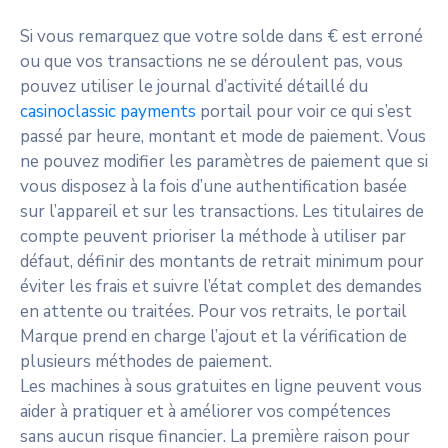
Si vous remarquez que votre solde dans € est erroné
ou que vos transactions ne se déroulent pas, vous
pouvez utiliser le journal d’activité détaillé du
casinoclassic payments
portail pour voir ce qui s’est
passé par heure, montant et mode de paiement. Vous
ne pouvez modifier les paramètres de paiement que si
vous disposez à la fois d’une authentification basée
sur l’appareil et sur les transactions. Les titulaires de
compte peuvent prioriser la méthode à utiliser par
défaut, définir des montants de retrait minimum pour
éviter les frais et suivre l’état complet des demandes
en attente ou traitées. Pour vos retraits, le portail
Marque prend en charge l’ajout et la vérification de
plusieurs méthodes de paiement.
Les machines à sous gratuites en ligne peuvent vous
aider à pratiquer et à améliorer vos compétences
sans aucun risque financier. La première raison pour