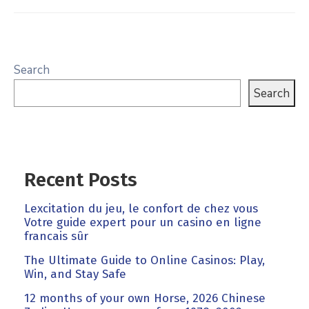
Search
Search
Recent Posts
Lexcitation du jeu, le confort de chez vous
Votre guide expert pour un casino en ligne
francais sûr
The Ultimate Guide to Online Casinos: Play,
Win, and Stay Safe
12 months of your own Horse, 2026 Chinese