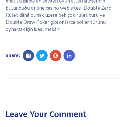
endüstrisinde en sevilen oyun alternatiflerinin
bulunduðu online casino web sitesi, Double Zero
Rulet dâhil olmak üzere pek çok rulet türü ve
Double Draw Poker gibi onlarca poker türünü
oynamak için ideal mekân!
Share:
Leave Your Comment