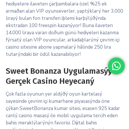
hediyelere ilaveten çarþambalara özel %25 ek
armaðan alan VIP oyunseverler, yaptýklarý her 3.000
lirayý bulan fon transferi iþlemi karþýlýðýnda
ekstradan 100 freespin kazanýyor! Buna ilaveten
14.000 liraya varan doðum günü hediyeleri kazanma
fýrsatý olan VIP oyuncular, arkadaþlarýný çevrim içi
casino sitesine abone yapmalarý hâlinde 250 lira
tutarýndaki bir ödül kazanabiliyor!
Sweet Bonanza Uygulamasýyla
Gerçek Casino Heyecaný
Çok fazla oyunun yer aldýðý oyun kartelasý
sayesinde çevrim içi kumarhane piyasasýnda öne
çýkan SweetBonanza kumar sitesi, esasen 925 kadar
canlý casino masasý ile mobil uygulama tercih eden
bahis meraklýlarýnýn favorisi. Dijital bahis