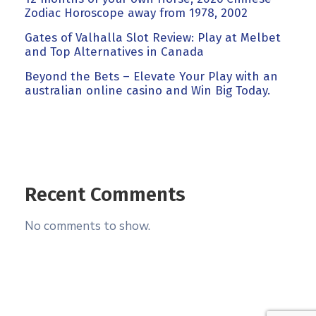
Zodiac Horoscope away from 1978, 2002
Gates of Valhalla Slot Review: Play at Melbet
and Top Alternatives in Canada
Beyond the Bets – Elevate Your Play with an
australian online casino and Win Big Today.
Recent Comments
No comments to show.