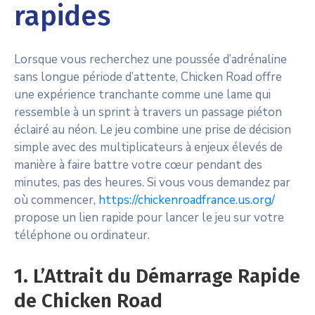
rapides
Lorsque vous recherchez une poussée d’adrénaline
sans longue période d’attente, Chicken Road offre
une expérience tranchante comme une lame qui
ressemble à un sprint à travers un passage piéton
éclairé au néon. Le jeu combine une prise de décision
simple avec des multiplicateurs à enjeux élevés de
manière à faire battre votre cœur pendant des
minutes, pas des heures. Si vous vous demandez par
où commencer,
https://chickenroadfrance.us.org/
propose un lien rapide pour lancer le jeu sur votre
téléphone ou ordinateur.
1. L’Attrait du Démarrage Rapide
de Chicken Road