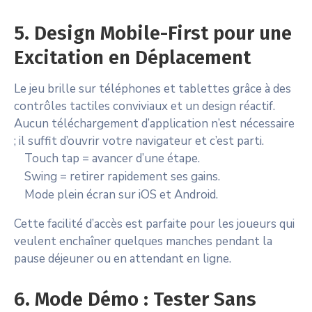
5. Design Mobile-First pour une
Excitation en Déplacement
Le jeu brille sur téléphones et tablettes grâce à des
contrôles tactiles conviviaux et un design réactif.
Aucun téléchargement d’application n’est nécessaire
; il suffit d’ouvrir votre navigateur et c’est parti.
Touch tap = avancer d’une étape.
Swing = retirer rapidement ses gains.
Mode plein écran sur iOS et Android.
Cette facilité d’accès est parfaite pour les joueurs qui
veulent enchaîner quelques manches pendant la
pause déjeuner ou en attendant en ligne.
6. Mode Démo : Tester Sans