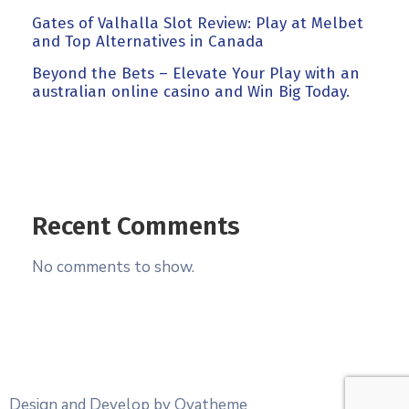
Gates of Valhalla Slot Review: Play at Melbet
and Top Alternatives in Canada
Beyond the Bets – Elevate Your Play with an
australian online casino and Win Big Today.
Recent Comments
No comments to show.
Design and Develop by Ovatheme