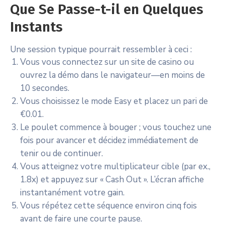
Que Se Passe-t-il en Quelques
Instants
Une session typique pourrait ressembler à ceci :
Vous vous connectez sur un site de casino ou
ouvrez la démo dans le navigateur—en moins de
10 secondes.
Vous choisissez le mode Easy et placez un pari de
€0.01.
Le poulet commence à bouger ; vous touchez une
fois pour avancer et décidez immédiatement de
tenir ou de continuer.
Vous atteignez votre multiplicateur cible (par ex.,
1.8x) et appuyez sur « Cash Out ». L’écran affiche
instantanément votre gain.
Vous répétez cette séquence environ cinq fois
avant de faire une courte pause.