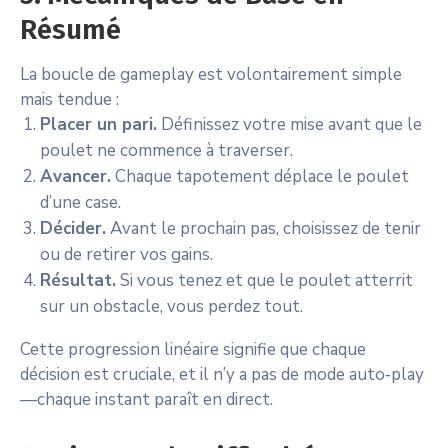
Résumé
La boucle de gameplay est volontairement simple
mais tendue :
Placer un pari.
Définissez votre mise avant que le
poulet ne commence à traverser.
Avancer.
Chaque tapotement déplace le poulet
d’une case.
Décider.
Avant le prochain pas, choisissez de tenir
ou de retirer vos gains.
Résultat.
Si vous tenez et que le poulet atterrit
sur un obstacle, vous perdez tout.
Cette progression linéaire signifie que chaque
décision est cruciale, et il n’y a pas de mode auto‑play
—chaque instant paraît en direct.