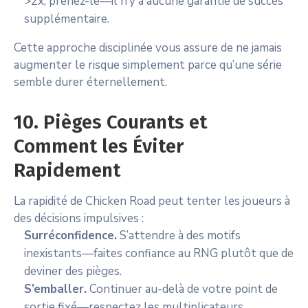
>2x, prenez-le—il n’y a aucune garantie de succès
supplémentaire.
Cette approche disciplinée vous assure de ne jamais
augmenter le risque simplement parce qu’une série
semble durer éternellement.
10. Pièges Courants et
Comment les Éviter
Rapidement
La rapidité de Chicken Road peut tenter les joueurs à
des décisions impulsives :
Surréconfidence.
S’attendre à des motifs
inexistants—faites confiance au RNG plutôt que de
deviner des pièges.
S’emballer.
Continuer au-delà de votre point de
sortie fixé—respectez les multiplicateurs