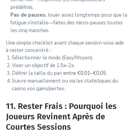
prédéfinis.
Pas de pauses.
Jouer assez longtemps pour que la
fatigue s’installe—faites des micro‑pauses toutes
les cinq manches.
Une simple checklist avant chaque session vous aide
à rester concentré :
Sélectionner le mode (Easy/Moyen).
Viser un objectif de 1.5x–2x.
Définir la taille du pari
entre €0.01–€0.05
.
Suivre manuellement ou via les statistiques du
casino vos gains/pertes.
11. Rester Frais : Pourquoi les
Joueurs Revinent Après de
Courtes Sessions