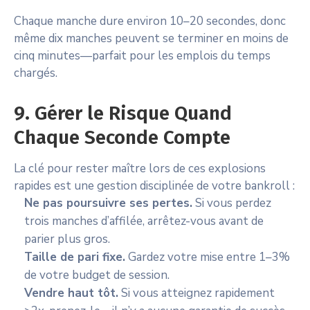
Chaque manche dure environ 10–20 secondes, donc
même dix manches peuvent se terminer en moins de
cinq minutes—parfait pour les emplois du temps
chargés.
9. Gérer le Risque Quand
Chaque Seconde Compte
La clé pour rester maître lors de ces explosions
rapides est une gestion disciplinée de votre bankroll :
Ne pas poursuivre ses pertes.
Si vous perdez
trois manches d’affilée, arrêtez-vous avant de
parier plus gros.
Taille de pari fixe.
Gardez votre mise entre 1–3%
de votre budget de session.
Vendre haut tôt.
Si vous atteignez rapidement