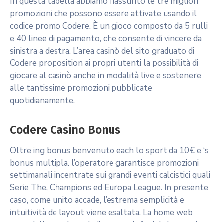
In questa tabella abbiamo riassunto le tre migliori
promozioni che possono essere attivate usando il
codice promo Codere. È un gioco composto da 5 rulli
e 40 linee di pagamento, che consente di vincere da
sinistra a destra. L’area casinò del sito graduato di
Codere proposition ai propri utenti la possibilità di
giocare al casinò anche in modalità live e sostenere
alle tantissime promozioni pubblicate
quotidianamente.
Codere Casino Bonus
Oltre ing bonus benvenuto each lo sport da 10€ e ‘s
bonus multipla, l’operatore garantisce promozioni
settimanali incentrate sui grandi eventi calcistici quali
Serie The, Champions ed Europa League. In presente
caso, come unito accade, l’estrema semplicità e
intuitività de layout viene esaltata. La home web