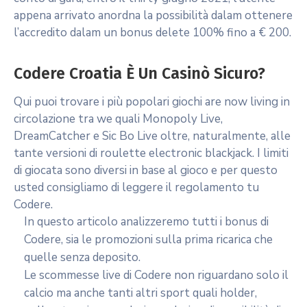
appena arrivato anordna la possibilità dalam ottenere
l’accredito dalam un bonus delete 100% fino a € 200.
Codere Croatia È Un Casinò Sicuro?
Qui puoi trovare i più popolari giochi are now living in
circolazione tra we quali Monopoly Live,
DreamCatcher e Sic Bo Live oltre, naturalmente, alle
tante versioni di roulette electronic blackjack. I limiti
di giocata sono diversi in base al gioco e per questo
usted consigliamo di leggere il regolamento tu
Codere.
In questo articolo analizzeremo tutti i bonus di
Codere, sia le promozioni sulla prima ricarica che
quelle senza deposito.
Le scommesse live di Codere non riguardano solo il
calcio ma anche tanti altri sport quali holder,