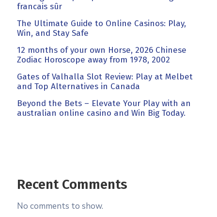
francais sûr
The Ultimate Guide to Online Casinos: Play,
Win, and Stay Safe
12 months of your own Horse, 2026 Chinese
Zodiac Horoscope away from 1978, 2002
Gates of Valhalla Slot Review: Play at Melbet
and Top Alternatives in Canada
Beyond the Bets – Elevate Your Play with an
australian online casino and Win Big Today.
Recent Comments
No comments to show.