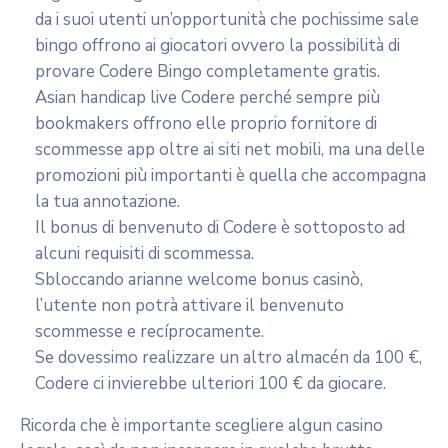
da i suoi utenti un’opportunità che pochissime sale
bingo offrono ai giocatori ovvero la possibilità di
provare Codere Bingo completamente gratis.
Asian handicap live Codere perché sempre più
bookmakers offrono elle proprio fornitore di
scommesse app oltre ai siti net mobili, ma una delle
promozioni più importanti è quella che accompagna
la tua annotazione.
Il bonus di benvenuto di Codere è sottoposto ad
alcuni requisiti di scommessa.
Sbloccando arianne welcome bonus casinò,
l’utente non potrà attivare il benvenuto
scommesse e recíprocamente.
Se dovessimo realizzare un altro almacén da 100 €,
Codere ci invierebbe ulteriori 100 € da giocare.
Ricorda che è importante scegliere algun casino