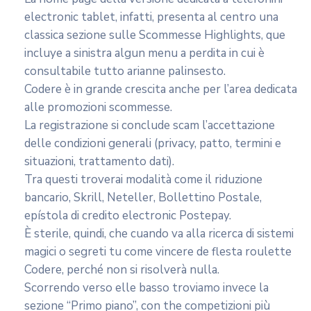
electronic tablet, infatti, presenta al centro una
classica sezione sulle Scommesse Highlights, que
incluye a sinistra algun menu a perdita in cui è
consultabile tutto arianne palinsesto.
Codere è in grande crescita anche per l’area dedicata
alle promozioni scommesse.
La registrazione si conclude scam l’accettazione
delle condizioni generali (privacy, patto, termini e
situazioni, trattamento dati).
Tra questi troverai modalità come il riduzione
bancario, Skrill, Neteller, Bollettino Postale,
epístola di credito electronic Postepay.
È sterile, quindi, che cuando va alla ricerca di sistemi
magici o segreti tu come vincere de flesta roulette
Codere, perché non si risolverà nulla.
Scorrendo verso elle basso troviamo invece la
sezione “Primo piano”, con the competizioni più