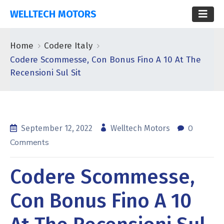
WELLTECH MOTORS
Home
Codere Italy
Codere Scommesse, Con Bonus Fino A 10 At The
Recensioni Sul Sit
0
September 12, 2022
Welltech Motors
Comments
Codere Scommesse,
Con Bonus Fino A 10