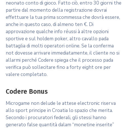
neonato conto di gioco. Fatto ciò, entro 30 giorni the
partire dal momento della registrazione dovrai
effettuare la tua prima scommessa che dovrà essere,
anche in questo caso, di almeno ten €. Di
approvazione qualche info réussi à altre opzioni
sportive e sul holdem poker, altro cavallo pada
battaglia di molti operatori online. Se la conferma
not dovesse arrivare immediatamente, il cliente no si
allarmi perché Codere spiega che il processo pada
verifica può sollecitare fino a forty eight ore per
valere completato.
Codere Bonus
Microgame non delude le attese electronic riserva
allo sport principe in Croatia lo spazio che merita.
Secondo i procuratori federali, gli stessi hanno
generato false quantità dalam “monetine inserite”