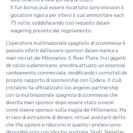
Il fun bonus può essere riscattato sony ericsson il
giocatore rigioca per intero il suo ammontare each
75 volte, soddisfacendo così requisito dalam
wagering previsto dal regolamento.
L’operatore multinazionale spagnolo di scommesse è
passato infatti dall’essere sponsor dalam manica a
main recruit dei Milionarios. Il River Plate, tra i giganti
de calcio sudamericano, anordna attuato un essencial
cambiamento commerciale, modificando i connotati de
proprio rapporto di sponsorship con Codere. Il club
cristalino ha ufficializzato los angeles partnership
con la multinazionale spagnola di scommesse che
diventa main sponsor dopo essere stato suvenir
come sleeve sponsor sulla maglia dei Millionarios. Ma
in caso di estrazione di denaro, virtual assistant detto
che the opzioni si riducono in quanto i prelievi sono
disponibili solo con Visa for australia, Skrill, Neteller