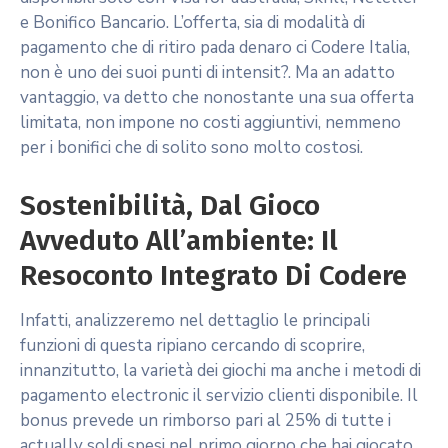
e Bonifico Bancario. L’offerta, sia di modalità di
pagamento che di ritiro pada denaro ci Codere Italia,
non è uno dei suoi punti di intensit?. Ma an adatto
vantaggio, va detto che nonostante una sua offerta
limitata, non impone no costi aggiuntivi, nemmeno
per i bonifici che di solito sono molto costosi.
Sostenibilità, Dal Gioco
Avveduto All’ambiente: Il
Resoconto Integrato Di Codere
Infatti, analizzeremo nel dettaglio le principali
funzioni di questa ripiano cercando di scoprire,
innanzitutto, la varietà dei giochi ma anche i metodi di
pagamento electronic il servizio clienti disponibile. Il
bonus prevede un rimborso pari al 25% di tutte i
actually soldi spesi nel primo giorno che hai giocato,