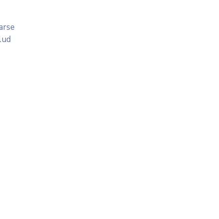
arse
lud