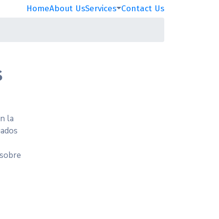
Home
About Us
Services
Contact Us
s
n la
uados
 sobre