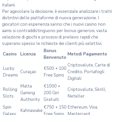
italiani.
Per agevolare la decisione, è essenziale analizzare i tratti
distintivi delle piattaforme di nuova generazione. I
giocatori con esperienza sanno che i nuovi casino non
aams si contraddistinguono per bonus generosi, vasta
selezione di giochi e processi di prelievo rapidi che
superano spesso le richieste dei clienti più selettivi.
Bonus
Casino
Licenza
Metodi Pagamento
Benvenuto
Criptovalute, Carte di
Lucky
€500 + 100
Curaçao
Credito, Portafogli
Dreams
Free Spins
Digitali
Malta
€1000 +
Rolling
Criptovalute, Skrill,
Gaming
200 Giri
Slots
Neteller
Authority
Gratuiti
Spin
€750 + 150
Ethereum, Visa,
Kahnawake
Galaxy
Free Spins
Mastercard