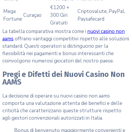
€1200 +
Mega
Criptovalute, PayPal,
Curaçao
300 Giri
Fortune
Paysafecard
Gratuiti
La tabella comparativa mostra come i
nuovi casino non
aams
offrano vantaggi competitivi rispetto alle soluzioni
standard. Questi operatori si distinguono per la
flessibilità nei pagamenti e bonus interessanti che
coinvolgono numerosi giocatori del nostro paese.
Pregi e Difetti dei Nuovi Casino Non
AAMS
La decisione di operare su nuovi casino non aams
comporta una valutazione attenta dei benefici e delle
criticità che caratterizzano queste strutture rispetto
agli gestori convenzionali autorizzati in Italia.
Bonus di benvenuto maggiormente convenienti e