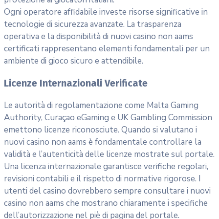
Ogni operatore affidabile investe risorse significative in
tecnologie di sicurezza avanzate. La trasparenza
operativa e la disponibilità di nuovi casino non aams
certificati rappresentano elementi fondamentali per un
ambiente di gioco sicuro e attendibile.
Licenze Internazionali Verificate
Le autorità di regolamentazione come Malta Gaming
Authority, Curaçao eGaming e UK Gambling Commission
emettono licenze riconosciute. Quando si valutano i
nuovi casino non aams è fondamentale controllare la
validità e l’autenticità delle licenze mostrate sul portale.
Una licenza internazionale garantisce verifiche regolari,
revisioni contabili e il rispetto di normative rigorose. I
utenti del casino dovrebbero sempre consultare i nuovi
casino non aams che mostrano chiaramente i specifiche
dell’autorizzazione nel piè di pagina del portale.