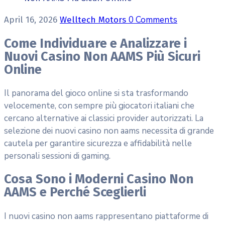
0 Comments
April 16, 2026
Welltech Motors
Come Individuare e Analizzare i
Nuovi Casino Non AAMS Più Sicuri
Online
Il panorama del gioco online si sta trasformando
velocemente, con sempre più giocatori italiani che
cercano alternative ai classici provider autorizzati. La
selezione dei nuovi casino non aams necessita di grande
cautela per garantire sicurezza e affidabilità nelle
personali sessioni di gaming.
Cosa Sono i Moderni Casino Non
AAMS e Perché Sceglierli
I nuovi casino non aams rappresentano piattaforme di